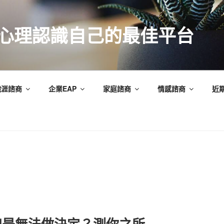
索心理認識自己的最佳平台
職涯諮商
企業EAP
家庭諮商
情感諮商
近
總是無法做決定？測你之所