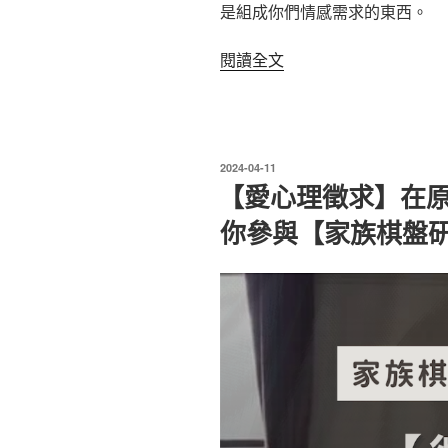
是組成你們情感需求的東西。
〈什
閱讀全文
麼
是
情
感
發
2024-04-11
需
佈
【愛心理徵求】在
於
求？
你參與【家族棋盤
安
全
感
的
三
大
組
成〉