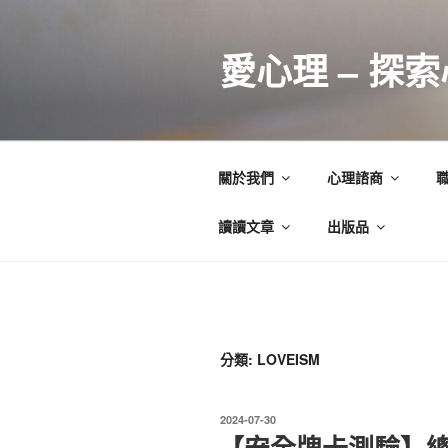
跳
至
愛心理 – 探
主
要
內
容
關於我們
心理諮商
讀讀文章
出版品
分類:
LOVEISM
發
2024-07-30
佈
【安全牌卡測驗】