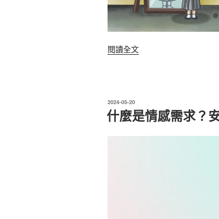
〈【安
閱讀全文
全
牌
卡
測
發
2024-05-20
驗】
佈
什麼是情感需求？
於
總
是
無
法
做
決
定？
測
你