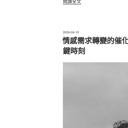
〈【愛
閱讀全文
心
理
徵
求】
發
2024-04-10
在
佈
情感需求轉變的催
於
原
鍵時刻
生
家
庭
中
有
困
擾
者，
邀
請
你
參