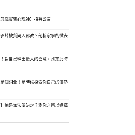
職/兼職實習心理師】招募公告
新影片被質疑入邪教？剖析家寧的微表
了！對自己釋出最大的善意，肯定此時
只是個詞彙！是時候探索你自己的優勢
驗】總是無法做決定？測你之所以選擇