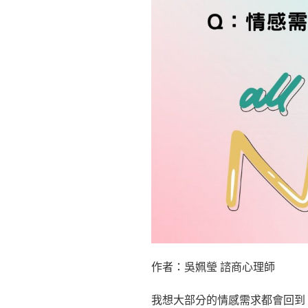
之
所
以
選
擇
障
礙
的
原
因〉
作者：吳姵瑩 諮商心理師
我想大部分的情感需求都會回到