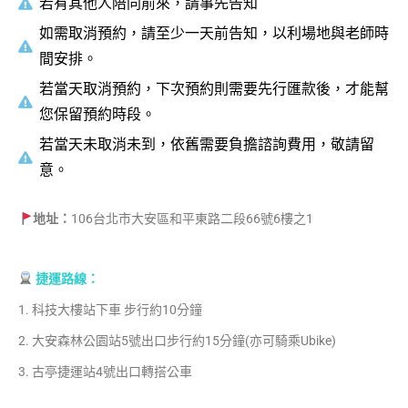
若有其他人陪同前來，請事先告知
如需取消預約，請至少一天前告知，以利場地與老師時
間安排。
若當天取消預約，下次預約則需要先行匯款後，才能幫
您保留預約時段。
若當天未取消未到，依舊需要負擔諮詢費用，敬請留
意。
地址：
106台北市大安區和平東路二段66號6樓之1
捷運路線：
1.
科技大樓站下車
步行約
10
分鐘
2.
大安森林公園站
5
號出口步行約
15
分鐘
(
亦可騎乘
Ubike)
3.
古亭捷運站
4
號出口轉搭公車