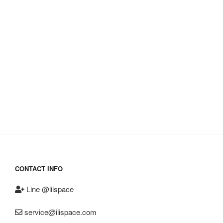
CONTACT INFO
Line @iiispace
service@iiispace.com