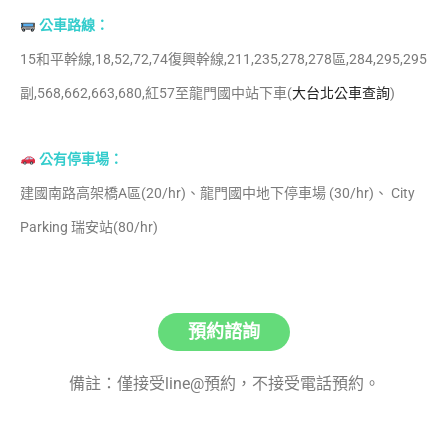
公車路線：
15
和平幹線
,18,52,72,74
復興幹線
,211,235,278,278
區
,284,295,295
副
,568,662,663,680,
紅
57
至龍門國中站下車(
大台北公車查詢
)
公有停車場：
建國南路高架橋
A
區(
20/hr)
、
龍門國中地下停車場
(30/hr)、
City
Parking
瑞安站
(80/hr)
預約諮詢
備註：僅接受line@預約，不接受電話預約。