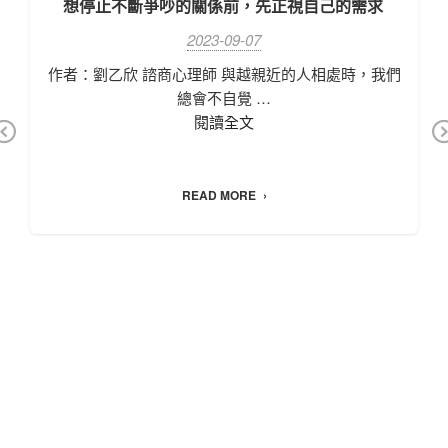
想停止不斷爭吵的關係前，先正視自己的需求
2023-09-07
作者：劉乙欣 諮商心理師 與越親近的人相處時，我們
總會不自覺 …
閱讀全文
Pr
N
ev
x
READ MORE
io
us