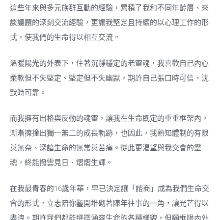
這些年來與多元族群互動的經驗，累積了我和不同年齡層、來
談議題的深刻交流經驗，更讓我堅定且持續的以心理工作的形
式，使我們的生命得以相互交流。
溫暖陽光的外表下，住著沉靜穩定的老靈魂，我喜歡自己內心
柔軟但不失堅定、堅定但不失幽默，期許自己張口時可信、沈
默時可靠。
而我擁有出格與反動的魂靈，讓我在生命既定的重重框架內，
漸漸擦撞出獨一無二的成長軌跡，也因此，我熟知體制的有限
與無奈、深諳生命的無常與苦痛。從此更渴望與我交會的靈
魂，終能撥雲見日、熠熠生輝。
在我最青春的
16
歲年華，早已決定讓「諮商」成為我們生命交
會的形式，立志陪你鑿開堆砌著陳年往事的一角，讓光芒得以
盡洩。期許我們都能選擇涵容生命的各種樣貌，但願框限內外