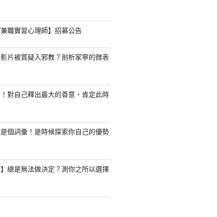
職/兼職實習心理師】招募公告
新影片被質疑入邪教？剖析家寧的微表
了！對自己釋出最大的善意，肯定此時
只是個詞彙！是時候探索你自己的優勢
驗】總是無法做決定？測你之所以選擇