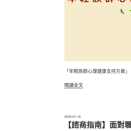
顧
慮
後
再
決
定，
一
定
要
心
「年輕族群心理健康支持方案」 
理
師
〈「年
閱讀全文
覺
輕
得
族
我
群
好
心
發
2023-01-16
了
理
佈
【諮商指南】面對
才
於
健