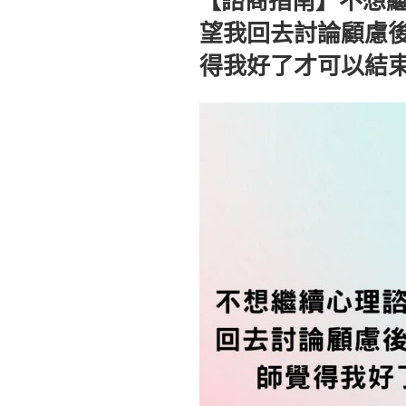
於
望我回去討論顧慮
得我好了才可以結