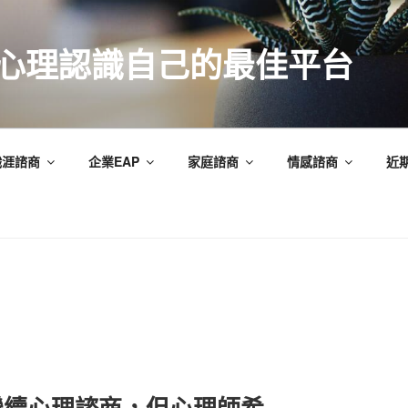
索心理認識自己的最佳平台
職涯諮商
企業EAP
家庭諮商
情感諮商
近
繼續心理諮商，但心理師希