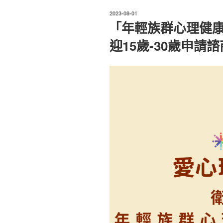
不
發
2023-08-01
想
佈
「年輕族群心理健
於
繼
迎15歲-30歲申請
續
心
理
諮
商，
但
心
理
師
希
望
我
回
去
討
論