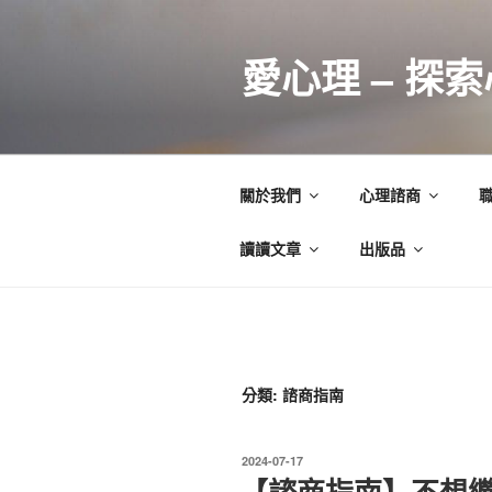
跳
至
愛心理 – 探
主
要
內
容
關於我們
心理諮商
讀讀文章
出版品
分類:
諮商指南
發
2024-07-17
佈
【諮商指南】不想