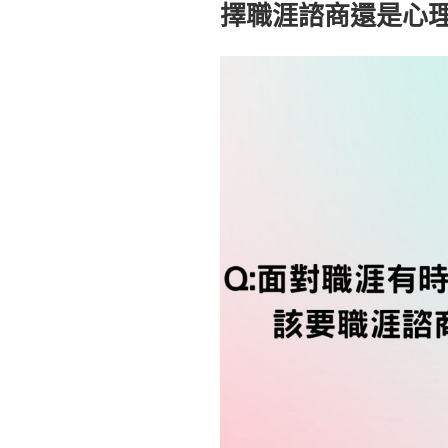
可
擇職涯諮商還是心
康
以
支
結
持
束
方
嗎？〉
案」
今
天
上
路！
歡
迎
15
歲-30
歲
申
請
諮
商
補