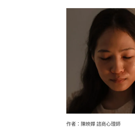
既
憂
鬱
又
焦
慮，
我
該
選
擇
職
涯
諮
商
還
是
心
作者：
陳映嬅
諮商心理師
理
諮