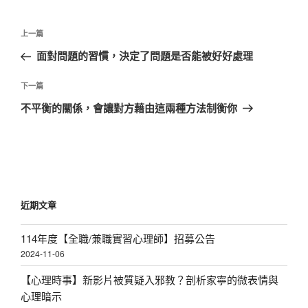
文
上
上一篇
章
一
面對問題的習慣，決定了問題是否能被好好處理
導
篇
覽
文
下
下一篇
章
一
不平衡的關係，會讓對方藉由這兩種方法制衡你
篇
文
章
近期文章
114年度【全職/兼職實習心理師】招募公告
2024-11-06
【心理時事】新影片被質疑入邪教？剖析家寧的微表情與
心理暗示