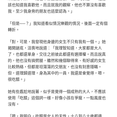
該也知道我喜歡他，而且就我的觀察，他也不算沒有喜歡
我，至少我身旁的朋友也這麼認為。」
「但是──？」我知道看似情況樂觀的情況，後面一定有個
轉折。
「對，可是，我發現他身邊的女生不只有我有一個。」她
揭開謎底，沮喪地說道：「我理智知道，大家都是大人
了，也都還單身，交往之前彼此都還有選擇權。而且說真
的，他也沒有搞劈腿，雖然和幾個聊得來、有好感的女生
比較熱絡，但都是坦蕩蕩的交朋友，也沒有刻意隱瞞。
但，道理歸道理，身為其中的一員，我還是會覺得，嗯，
很吃醋。」
她有些尷尬地說著，似乎是覺得一個成熟的大人，不應該
使用「吃醋」這個詞一樣，好像小孩在爭寵，一點風度也
沒有。
「嗯，我明白，吃醋是女人的天性，十八到八十歲都適