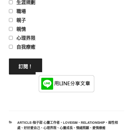
生涯規劃
職場
親子
親情
心理界限
自我療癒
分
ARTICLE-柚子甜 心靈工作者
、
LOVEISM
、
RELATIONSHIP
、
兩性相
類
處
、
好好愛自己
、
心理界限
、
心靈成長
、
情緒照顧
、
愛情療癒