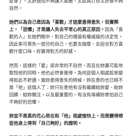
麼穿了，太舒適怕不夠讓人驚艷、太認真打扮又好像不夠
自然。
她們以為自己是因為「喜歡」才這麼患得患失，但實際
上，「恐懼」才是讓人失去平常心的真正原因。
因為「喜
歡的人」在她們眼中，對自己的價值有權威級的決定性，
因此寧可喪失一部分的自己，也要去揣摩、去迎合對方喜
歡什麼口味，好贏得對方的好感。
然而，這樣的「愛」卻非常的不自然，而且在妳盡可能地
取悅他的同時，他也必然會覺得，為何這個人相處起來變
得如此不舒適。當妳患得患失的時候，妳在意的也已經不
是「他」這個人了：妳只在意他有沒有繼續給妳愛、給妳
回饋、給妳關注，以及最重要的，有沒有填補妳害怕自己
不夠好的恐懼。
妳並不是真的花心思在和「他」相處愉快上，而是變得想
從他身上得到「自己夠好」的證明。