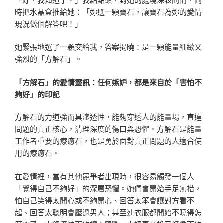
時把水晶盒推給她：「妳選一顆寶石，讓寶石為妳的愛情
現況做個解答吧！」
她緊張地選了一顆交給我，答案揭曉：是一顆能量細緻又
強烈的「方解石」。
「方解石」的愛情靈訊：任何嫉妒，都是來自於「害怕不
夠好」的印記
方解石的力道強而具滲透性，能夠穿透人的能量場，直達
問題的真正核心，清理深度的傷口與恐懼。方解石是能量
工作者重要的療癒石，也是勇於面對真正問題的人適合使
用的療癒石。
在愛情裡，當有其他競爭者出現時，很容易觸發一個人
「覺得自己不夠好」的深層恐懼。她們會開始手足無措，
怕自己笑得太開心或不夠開心、回答太笨會讓對方看不
起、回答太聰明會壓過男人；甚至連衣服都開始不曉得怎