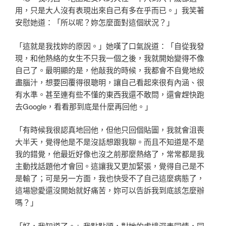
用，只是大人沒有表現出來自己有多在乎而已。」我笑著
安慰她道：「所以呢？妳怎麼面對這個狀況？」
「這就是我找妳的原因。」她嘆了口氣說道：「自從我發
現，和他熱絡的女生不只我一個之後，我就開始變得不像
自己了。最明顯的是，他敲我的時候，我都會不自覺地絞
盡腦汁，想要回覆得很聰明，讓自己看起來很有內涵、很
有水準。甚至連有些不懂的東西我還不敢問，還會趕快跑
去Google，看看那到底是什麼再回他。」
「有時候我很認真地回他，但他只回個貼圖，我就會沮喪
大半天，覺得他是不是沒話想跟我聊。而且不知道是不是
我的錯覺，他最近好像也沒之前那麼熱絡了，常常都是我
主動找話題他才會回。這讓我又更加緊張，覺得自己是不
是輸了；可是另一方面，我也快受不了自己這麼病態了，
這場戀愛還沒開始就好痛苦，妳可以告訴我到底該怎麼辦
嗎？」
「好，我知道了。」我點點頭，對她的處境深表同情，同