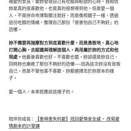
親愛的女孩，當妳發現自己有吃醋與較勁的心時，我相信
妳是真的很喜歡他，也是真的很想得到他。但是愛一個
人，不是拼命地博取關注就好，而是像照鏡子一樣，透過
這份吃醋的情緒，整理自己那份「很害怕自己不夠好」的
恐懼。
妳不需要再揣摩對方到底喜歡什麼，而是勇敢地、真心地
打開心胸，去認識與理解這個人，再用屬於妳的方式和他
相處。
他最後喜歡也好、不喜歡也罷，妳卻還是妳自己，
同時妳也療癒了那份不夠好的恐懼──因為這次妳沒有背叛
自己，而是不管他喜不喜歡，妳都選擇忠於妳原本的樣
子。
愛一個人，本來就應該這樣子的。
陪伴你成長：
【患得患失的愛】找回愛情安全感， 改寫愛
情劇本的21堂課