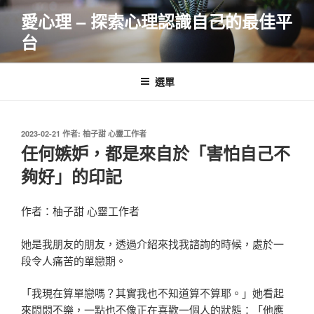
跳
愛心理 – 探索心理認識自己的最佳平
至
台
主
要
內
選單
容
發
2023-02-21
作者:
柚子甜 心靈工作者
佈
任何嫉妒，都是來自於「害怕自己不
於
夠好」的印記
作者：柚子甜 心靈工作者
她是我朋友的朋友，透過介紹來找我諮詢的時候，處於一
段令人痛苦的單戀期。
「我現在算單戀嗎？其實我也不知道算不算耶。」她看起
來悶悶不樂，一點也不像正在喜歡一個人的狀態：「他應