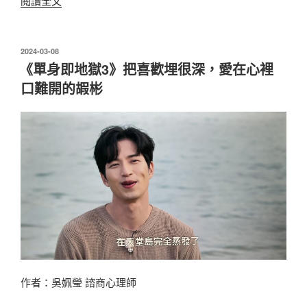
閱讀全文
友
個
性
發
2024-03-08
佈
好
《單身即地獄3》把喜歡埋很深，愛在心裡
於
但
口難開的嘏彬
不
好
看，
帶
去
聚
會
時
會
覺
得
自
作者：吳姵瑩 諮商心理師
卑