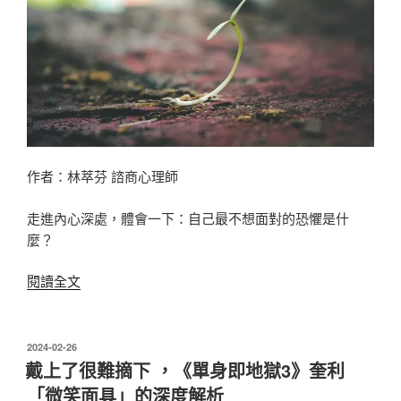
最
終
還
是
選
擇
官
熙？〉
作者：林萃芬 諮商心理師
走進內心深處，體會一下：自己最不想面對的恐懼是什
麼？
〈你
閱讀全文
的
恐
懼
發
2024-02-26
佈
是
戴上了很難摘下 ，《單身即地獄3》奎利
於
什
「微笑面具」的深度解析