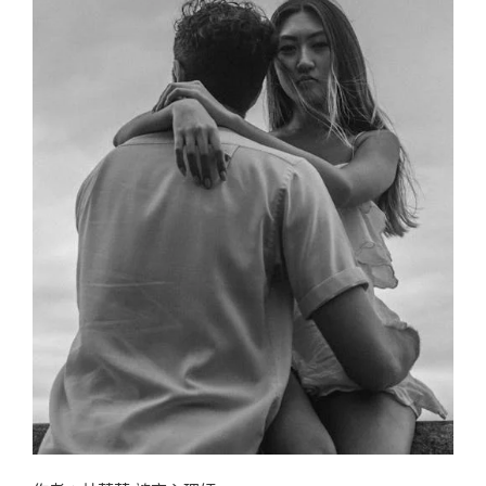
者，
邀
請
你
參
與
【家
族
棋
盤
研
究】〉