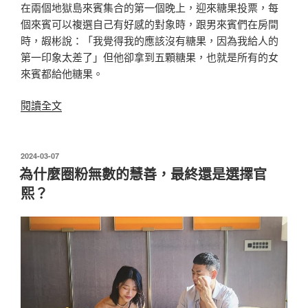
怎
在兩個地獄島來賓集合的第一個晚上，迎來糖果投票，每
麼
個來賓可以複選自己有好感的對象時，跟男來賓們在房間
辦？〉
時，嘏彬說：「我覺得我的應該沒有糖果，因為我給人的
第一印象太差了」但他卻拿到五顆糖果，也就是所有的女
來賓都給他糖果。
〈《單
閱讀全文
身
即
地
發
2024-03-07
佈
獄
為什麼圈粉無數的慧善，最終還是選擇官
於
3》
熙？
把
喜
歡
埋
很
深，
愛