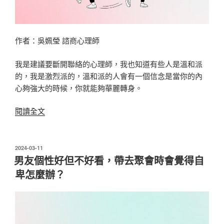
作者：吳姵瑩 諮商心理師
我是建議要斷開聯絡的心理師，我也知道有些人是溫和派
的，我是激烈派的，溫和派的人會有一個信念是當你的內
心夠強大的時候，你就能夠華麗轉身。
〈分
閱讀全文
手
後，
究
發
2024-03-11
佈
竟
男友個性好但不好看，帶去聚會時會覺得自
於
可
卑怎麼辦？
不
可
以
聯