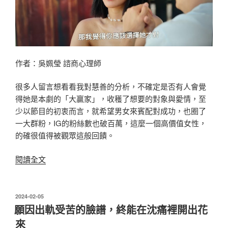
地
獄
3》
學
習
作者：吳姵瑩 諮商心理師
尹
廈
很多人留言想看看我對慧善的分析，不確定是否有人會覺
情
得她是本劇的「大贏家」，收穫了想要的對象與愛情，至
的
少以節目的初衷而言，就希望男女來賓配對成功，也圈了
坦
一大群粉，IG的粉絲數也破百萬，這麼一個高價值女性，
率
的確很值得被觀眾這般回饋。
跟
果
〈從
閱讀全文
敢〉
《單
身
即
發
2024-02-05
佈
地
願因出軌受苦的臉譜，終能在沈痛裡開出花
於
獄
來