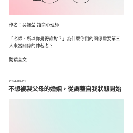
作者：吳姵瑩 諮商心理師
「老師，所以你覺得誰對？」為什麼你們的關係需要第三
人來當關係的仲裁者？
〈「你
閱讀全文
覺
得
誰
發
2024-03-20
佈
對？」
不想複製父母的婚姻，從調整自我狀態開始
於
你
們
兩
人
的
關