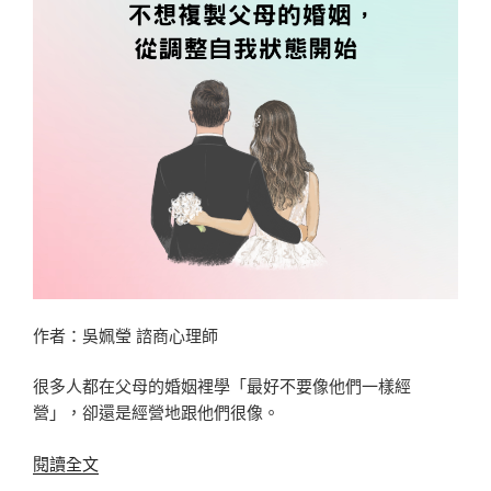
係
不
需
要
第
三
人
來
當
仲
裁
者〉
作者：吳姵瑩 諮商心理師
很多人都在父母的婚姻裡學「最好不要像他們一樣經
營」，卻還是經營地跟他們很像。
〈不
閱讀全文
想