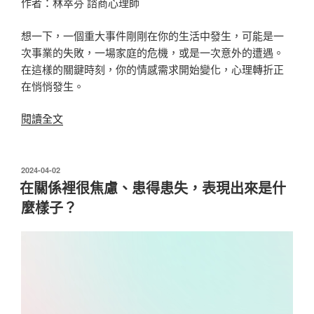
作者：林萃芬 諮商心理師
想一下，一個重大事件剛剛在你的生活中發生，可能是一
次事業的失敗，一場家庭的危機，或是一次意外的遭遇。
在這樣的關鍵時刻，你的情感需求開始變化，心理轉折正
在悄悄發生。
〈情
閱讀全文
感
需
求
發
2024-04-02
佈
轉
在關係裡很焦慮、患得患失，表現出來是什
於
變
麼樣子？
的
催
化
劑！
最
容