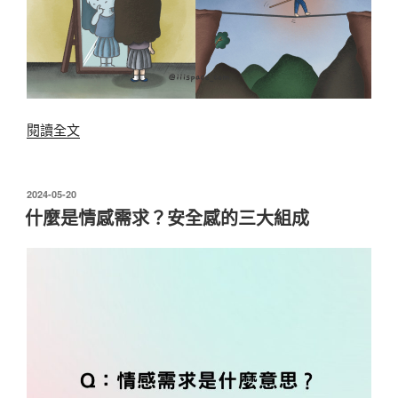
〈【安
閱讀全文
全
牌
卡
發
2024-05-20
佈
測
什麼是情感需求？安全感的三大組成
於
驗】
總
是
無
法
做
決
定？