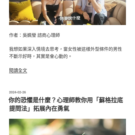
在
心
裡
口
難
作者：吳姵瑩 諮商心理師
開
的
我想如果深入情境去思考，當女性被這樣外型條件的男性
嘏
不斷示好時，其實是會心動的。
彬〉
〈為
閱讀全文
什
麼
圈
發
2024-02-26
佈
粉
你的恐懼是什麼？心理師教你用「蘇格拉底
於
無
提問法」拓展內在勇氣
數
的
慧
善，