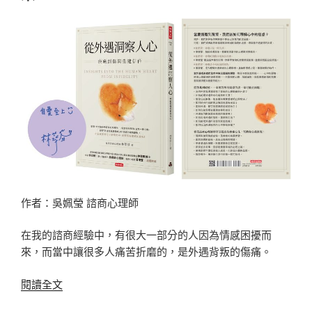
3》
崔
慧
善，
分
析
高
價
值
女
性
的
作者：吳姵瑩 諮商心理師
三
大
在我的諮商經驗中，有很大一部分的人因為情感困擾而
特
來，而當中讓很多人痛苦折磨的，是外遇背叛的傷痛。
質〉
〈願
閱讀全文
因