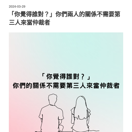
裡
發
2024-03-29
佈
很
「你覺得誰對？」你們兩人的關係不需要第
於
焦
三人來當仲裁者
慮、
患
得
患
失，
表
現
出
來
是
什
麼
樣
子？〉