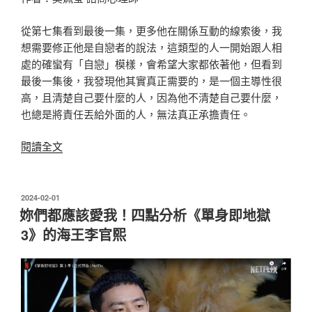
從第七集看到最後一集，更多他在關係互動的線索後，我
想需要修正他是自戀者的說法，這類型的人一開始跟人相
處的確蠻有「自戀」模樣，會希望大家都依著他，但看到
最後一集後，我發現他其實真正需要的，是一個主導性很
高，且清楚自己要什麼的人，因為他不清楚自己要什麼，
也總是將責任丟給外面的人，無法真正承擔責任。
〈渴
閱讀全文
望
被
照
發
2024-02-01
佈
顧，
妳們都應該愛我！四點分析《單身即地獄
於
從
3》的海王李官熙
《單
身
即
地