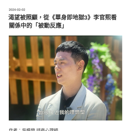
出
軌
發
2024-02-02
佈
受
渴望被照顧，從《單身即地獄3》李官熙看
於
苦
關係中的「被動反應」
的
臉
譜，
終
能
在
沈
痛
裡
開
出
花
來〉
作者：吳姵瑩 諮商心理師