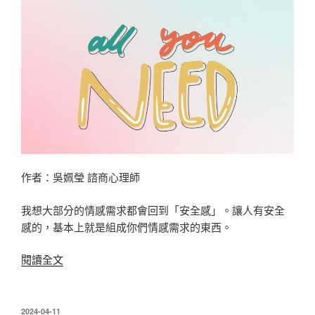
測
你
之
所
以
選
擇
障
礙
的
原
作者：吳姵瑩 諮商心理師
因〉
我想大部分的情感需求都會回到「安全感」。讓人有安全
感的，基本上就是組成你們情感需求的東西。
〈什
閱讀全文
麼
是
情
發
2024-04-11