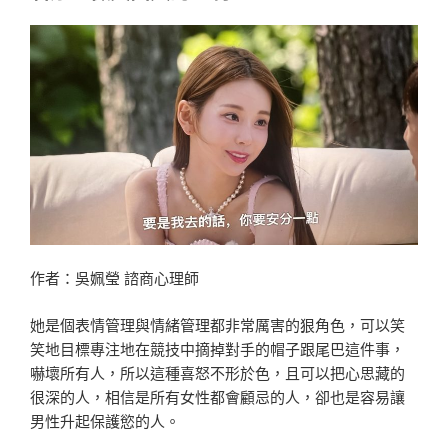
《單
身
即
地
獄
3》
最
值
得
交
往
的
作者：吳姵瑩 諮商心理師
反
差
她是個表情管理與情緒管理都非常厲害的狠角色，可以笑
萌
笑地目標專注地在競技中摘掉對手的帽子跟尾巴這件事，
野
嚇壞所有人，所以這種喜怒不形於色，且可以把心思藏的
狼
很深的人，相信是所有女性都會顧忌的人，卻也是容易讓
男
男性升起保護慾的人。
子