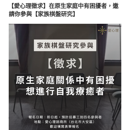
佈
感
【愛心理徵求】在原生家庭中有困擾者，邀
於
需
請你參與【家族棋盤研究】
求？
安
全
感
的
三
大
組
成〉