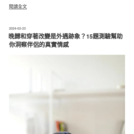
氣〉
〈戴
閱讀全文
上
了
很
發
2024-02-23
佈
難
晚歸和穿著改變是外遇跡象？15題測驗幫助
於
摘
你洞察伴侶的真實情感
下
，
《單
身
即
地
獄
3》
奎
利
「微
笑