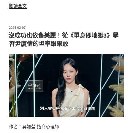
鎮
〈不
閱讀全文
錫〉
是
叫
你
發
2024-02-07
佈
安
沒成功也依舊美麗！從《單身即地獄3》學
於
分
習尹廈情的坦率跟果敢
一
點
嗎？
《單
身
即
地
獄
3》
帶
著
作者：吳姵瑩 諮商心理師
厚