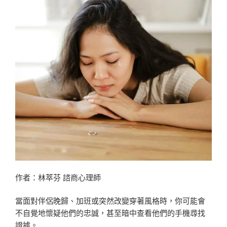
面
具」
的
深
度
解
析〉
作者：林萃芬 諮商心理師
當面對伴侶晚歸、加班或突然改變穿著風格時，你可能會
不自覺地懷疑他們的忠誠，甚至暗中查看他們的手機尋找
證據。