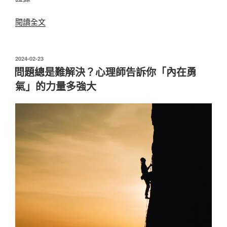
〈晚
閱讀全文
歸
和
穿
發
2024-02-23
佈
著
問題總是難解決？心理師告訴你「內在勇
於
改
氣」的力量多強大
變
是
外
遇
跡
象？
15
題
測
驗
幫