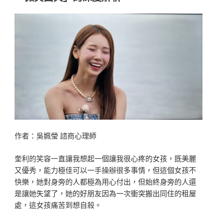
麼？
心
理
師
教
你
用
「蘇
格
拉
底
提
作者：吳姵瑩 諮商心理師
問
法」
奎利的笑容一直讓我想起一個讓我很心疼的女孩，既美麗
拓
又優秀，能力極佳可以一手操辦很多事情，但這個女孩不
展
快樂，她對身旁的人都極為用心付出，但始終身旁的人還
內
是讓她失望了，她的好朋友因為一次衝突搬出同住的租屋
在
處，這女孩痛苦到想自殺。
勇