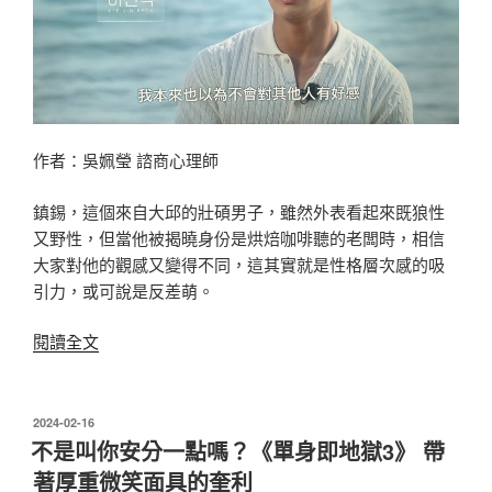
訴
你
「內
在
勇
氣」
作者：吳姵瑩 諮商心理師
的
力
鎮錫，這個來自大邱的壯碩男子，雖然外表看起來既狼性
量
又野性，但當他被揭曉身份是烘焙咖啡聽的老闆時，相信
多
大家對他的觀感又變得不同，這其實就是性格層次感的吸
強
引力，或可說是反差萌。
大〉
〈安
閱讀全文
全
又
有
發
2024-02-16
佈
性
不是叫你安分一點嗎？《單身即地獄3》 帶
於
格！
著厚重微笑面具的奎利