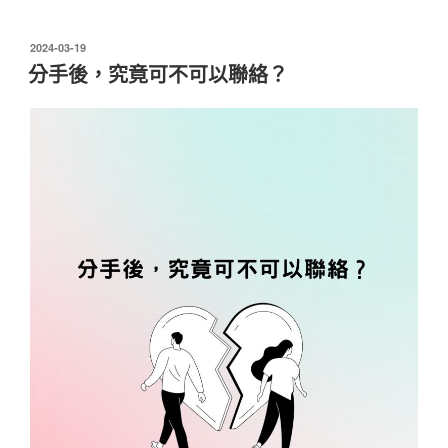
複
製
發
2024-03-19
佈
父
分手後，究竟可不可以聯絡？
於
母
的
婚
姻，
從
調
整
自
我
狀
態
開
始〉