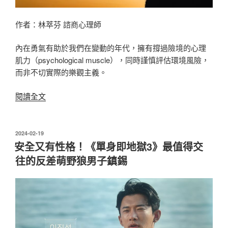
助
你
作者：林萃芬 諮商心理師
洞
察
內在勇氣有助於我們在變動的年代，擁有撐過險境的心理
伴
肌力（psychological muscle），同時謹慎評估環境風險，
侶
而非不切實際的樂觀主義。
的
真
〈問
閱讀全文
實
題
情
總
感〉
是
發
2024-02-19
佈
難
安全又有性格！《單身即地獄3》最值得交
於
解
往的反差萌野狼男子鎮錫
決？
心
理
師
告