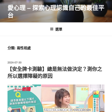
跳
愛心理 – 探索心理認識自己的最佳平
至
台
主
要
內
選單
容
分類:
兩性相處
發
2024-07-30
佈
【安全牌卡測驗】總是無法做決定？測你之
於
所以選擇障礙的原因