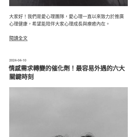
大家好！我們是愛心理團隊，愛心理一直以來致力於推廣
心理健康，希望能陪伴大家心理成長與療癒內在。
〈【愛
閱讀全文
心
理
徵
發
2024-04-10
佈
求】
情感需求轉變的催化劑！最容易外遇的六大
於
在
關鍵時刻
原
生
家
庭
中
有
困
擾