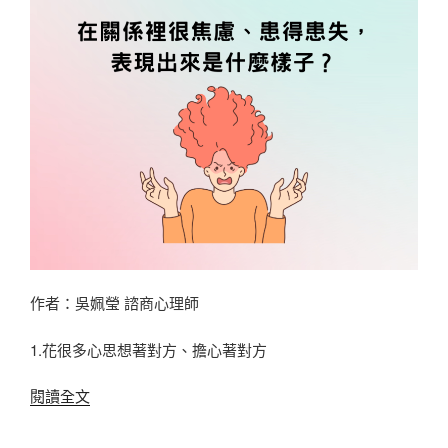
易
外
遇
的
六
大
關
鍵
時
刻〉
作者：吳姵瑩 諮商心理師
1.花很多心思想著對方、擔心著對方
〈在
閱讀全文
關
係