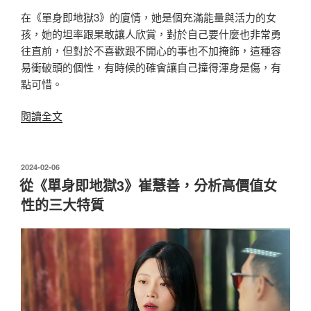
重
在《單身即地獄3》的廈情，她是個充滿能量與活力的女
微
孩，她的坦率跟果敢讓人欣賞，對於自己要什麼也非常勇
笑
往直前，但對於不喜歡跟不開心的事也不加掩飾，這種容
面
易衝破頭的個性，有時候的確會讓自己撞得渾身是傷，有
具
點可惜。
的
奎
〈沒
閱讀全文
利〉
成
功
也
發
2024-02-06
佈
依
從《單身即地獄3》崔慧善，分析高價值女
於
舊
性的三大特質
美
麗！
從
《單
身
即