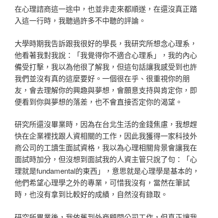
在心理諮商這一途中，也並非走來都順遂，在還沒真正踏
入這一行時，我聽過許多不中聽的評論。
大學時期我告訴跟我很好的學長，我研究所想念心理系，
他看著我對我說：「我覺得你不適合心理系」，我的內心
備受打擊，我以為他很了解我，但這句話讓我感受到也許
我們並沒有真的這麼要好。一個很在乎、很重視你的朋
友，會去理解你的興趣與夢想，會願意支持與肯定你，即
便看到你與夢想的落差，也不會直接否定你的渴望。
研究所還沒畢業時，因為在台北生活的金錢焦慮，我想趕
快在企業裡找跟人資相關的工作，因此我獲得一家科技外
商公司的工讀生面試資格，我以為心理相關背景會讓我在
面試時加分，但沒想到面試我的人資主管只說了句：「心
理就是fundamental的東西」，意思就是心理學是基本的，
他們希望心理學之外的專業，可惜我沒有，當然在筆試
時，也沒有拿到比較好的成績，自然沒有錄取。
研究所畢業後，我依舊到外商顧問公司工作，但真正讓我