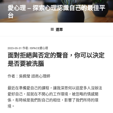
跳
愛心理 – 探索心理認識自己的最佳平
至
台
主
要
內
選單
容
發
2023-05-31
作者:
ISPACE愛心理
佈
面對拒絕與否定的聲音，你可以決定
於
是否要被洗腦
作者：吳姵瑩 諮商心理師
最近在準備愛自己的課程，讓我深思何以這麼多人沒辦法
愛好自己，屈就在不開心的工作環境，被忽略的情感關
係，有時候是我們對自己的相信，影響了我們所待的環
境。