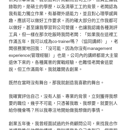
錄取的，是碩士的學歷，以及清華工工的背景，老闆認為
我有能力獨立作業，有基礎外語能力，並且對心理學感興
趣，應該可以做好工作要求。而的確大部分的工作我都可
以做好，甚至讓我學習到公司營運，也讓我認識各種測評
工具，但一樣在那次吃飯時我問老闆：「如果我在這裡工
作滿五年，我可以成為co-trainer嗎？（協同講師）」，老
闆很務實地回我：「沒可能，因為你沒有management
experience(管理經驗）」也是，公司內的講師都是大主管
退休下來的，各種厲害的實戰經驗，也難怪老闆會這麼
說，但工作滿兩年，我就離開去創業。
既然在當時沒有舞台，那我就創造我喜歡的舞台。
我確實評估自己，沒有人脈、專業的背景，立刻獲得我想
要的職位，幾乎不可能，只憑著我敢、我想要，就要別人
給你機會嗎？所以我專注地開始做我想做的事情。
創業五年後，我曾經面試過的外商顧問公司，來找我合作