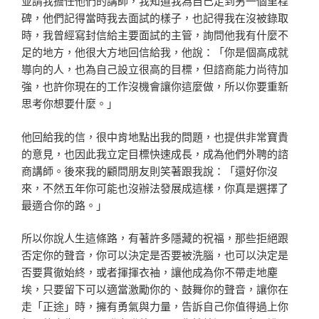
並請我擔任他們的講師，我知道我為自己走到另一個里程
碑，他們記得當時我去面試的樣子，也記得我在沒被錄取
時，我曾經寫封信給主要面試的主管，詢問他我有什麼不
足的地方，他很大方地回信給我，他說：「你是個高成就
導向的人，也為自己設立很高的目標，但諮商能力尚待加
強，也許你現在的工作沒機會讓你這麼做，所以你要重新
思考你想要什麼。」
他回給我的信，很中肯地點出我的問題，也提供非常寶貴
的意見，也因此我立定目標快速成長，成為他們外聘的諮
商講師。後來我的顧問朋友則笑著跟我說：「還好你沒
來，不然五年你可能也沒辦法發展成這樣，你真是選擇了
最適合你的路。」
所以你說人生這條路，有著許多隱藏的祝福，那些拒絕跟
否定你的聲音，你可以決定是否要被洗腦，也可以決定是
否要貫徹始終，或者揮揮衣袖，讓他成為你不帶走地塵
埃，只要留下可以適當激勵你的、鼓舞你的聲音，讓你在
走「正途」時，擁有勇氣與力量，告訴自己你值得過上你