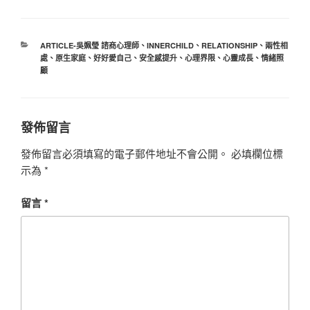
分
ARTICLE-吳姵瑩 諮商心理師
、
INNERCHILD
、
RELATIONSHIP
、
兩性相
類
處
、
原生家庭
、
好好愛自己
、
安全感提升
、
心理界限
、
心靈成長
、
情緒照
顧
發佈留言
發佈留言必須填寫的電子郵件地址不會公開。
必填欄位標
示為
*
留言
*