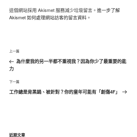
這個網站採用 Akismet 服務減少垃圾留言。
進一步了解
Akismet 如何處理網站訪客的留言資料
。
文
上
上一篇
章
一
為什麼我的另一半都不重視我？因為你少了最重要的能
導
篇
力
覽
文
章
下
下一篇
一
工作總是背黑鍋、被針對？你的童年可能有「創傷4F」
篇
文
章
近期文章