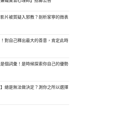
職/兼職實習心理師】招募公告
新影片被質疑入邪教？剖析家寧的微表
了！對自己釋出最大的善意，肯定此時
只是個詞彙！是時候探索你自己的優勢
驗】總是無法做決定？測你之所以選擇