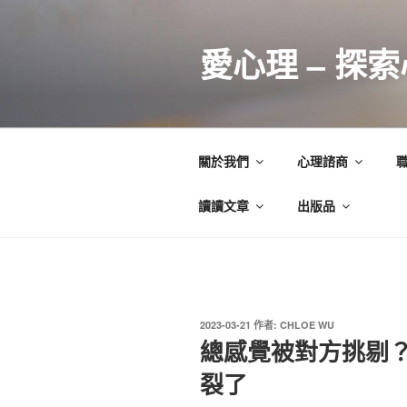
跳
至
愛心理 – 探
主
要
內
容
關於我們
心理諮商
讀讀文章
出版品
發
2023-03-21
作者:
CHLOE WU
佈
總感覺被對方挑剔
於
裂了