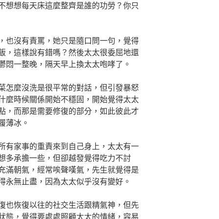
不想想每天床這麼整齊是誰的功勞？你只
，也沒有責罵，她只是隨口問一句，覺得
飯，這樣說有錯嗎？然後太太很委屈地還
鬱悶一整晚，隔天早上換太太咆哮了。
菜怎麼沒洗是很平常的對話，但引發暴怒
什麼時候關係開始不穩固，開始覺得太太
點，而那是需要修復的部分，如此彼此才
履薄冰。
所有家事的重責來到自己身上，太太有一
想多承擔一些，但卻越發覺得吃力不討
充滿朝氣，經常唉聲嘆氣，先生就覺得是
得永無止盡，因為太太似乎沒有變好。
復也恢復以往的社交生活跟精氣神，但先
狀態，覺得要處處照顧太太的情緒，容易