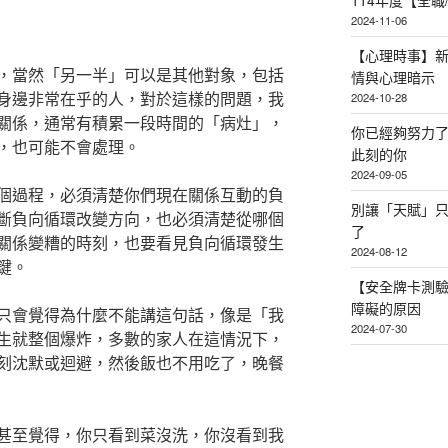
114年度【全
2024-11-06
【心理時事】
，當然「另一半」可以是其他對象，包括
情與心理暗示
身邊非常在乎的人，對於這樣的問題，我
2024-10-28
關係，通常有積累一段時間的「病灶」，
你已經夠努力
，也可能不會處理。
此刻的你
2024-09-05
個過程，必須清楚你們現在關係互動的負
別讓「天賦」
斷負向循環改變方向，也必須清楚從哪個
了
關係變糟的時刻，也要看見負向循環發生
2024-08-12
鍵。
【安全牌卡測
障礙的原因
只會覺得為什麼不能講這句話，像是「我
2024-07-30
生就整個爆炸，多數的家人在這情況下，
刻沈默或迴避，然後飯也不用吃了，晚餐
甚至覺得，你只看到菜沒洗，你沒看到我