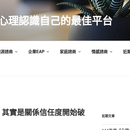
索心理認識自己的最佳平台
職涯諮商
企業EAP
家庭諮商
情感諮商
近
？其實是關係信任度開始破
近期文章