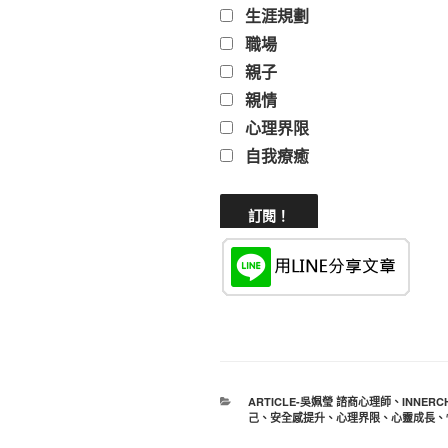
生涯規劃
職場
親子
親情
心理界限
自我療癒
分
ARTICLE-吳姵瑩 諮商心理師
、
INNERC
類
己
、
安全感提升
、
心理界限
、
心靈成長
、