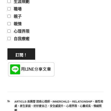
生涯規劃
職場
親子
親情
心理界限
自我療癒
分
ARTICLE-吳姵瑩 諮商心理師
、
INNERCHILD
、
RELATIONSHIP
、
兩性相
類
處
、
原生家庭
、
好好愛自己
、
安全感提升
、
心理界限
、
心靈成長
、
情緒照
顧