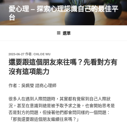
跳
愛心理 – 探索心理認識自己的最佳平
至
台
主
要
內
選單
容
發
2023-06-27
作者:
CHLOE WU
佈
還要跟這個朋友來往嗎？先看對方有
於
沒有這項能力
作者：吳姵瑩 諮商心理師
很多人在遇到人際問題時，其實都有覺察到自己人際狀
況，甚至在意識到總是被予取予求之後，也會開始思考是
否是對方的問題，但接著他們都會問同樣的一個問題：
「那我還要跟這個朋友繼續往來嗎？」