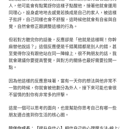
人，他可能會有點驚訝你這樣子點醒他，接著他就會運用
同理心，設身處地地去感覺若換成是自己的家人，被這樣
子批評，自己同樣也會不舒服，這時候他就會有自省與自
覺，自然會修正跟調整這樣的行為。
但若對方聽完你的話後，反應卻是「他就是這樣啊！你幹
麻替他說話？」這個反應便是千錯萬錯都是別人的錯，甚
至覺得你沒有跟他站在同一陣線上，很不夠朋友的話，我
就會建議你要提高警覺，與對方的關係也最好需要拉開一
點。
因為他這樣的反應意味著，當有一天你的想法與他非常不
一致的時候，你就會被他劃分為外人，接下來可能也會很
不留情的對你有非常多的抨擊。
這是一個可以思考的面向，也是幫助你思考自己有哪一些
朋友適合進到你生活的核心圈。
【提升自信心】相信自己的心理學方法-線上/
陪伴你成長：