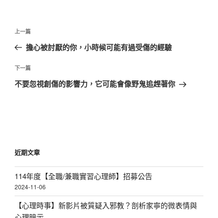
文
上
上一篇
章
一
擔心被討厭的你，小時候可能有過受傷的經驗
導
篇
覽
文
下
下一篇
章
一
不要忽視創傷的影響力，它可能會像野鬼追趕著你
篇
文
章
近期文章
114年度【全職/兼職實習心理師】招募公告
2024-11-06
【心理時事】新影片被質疑入邪教？剖析家寧的微表情與
心理暗示