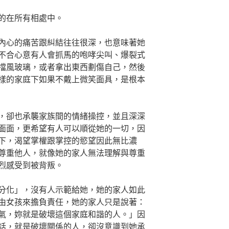
的在所有相處中。
內心的痛苦跟糾結往往很深，也意味著她
不合心意有人會抓馬的咆哮尖叫、爆裂式
擋風玻璃，或者拿出東西劃傷自己，然後
樣的家庭下如果不戴上微笑面具，是根本
，卻也承襲家族間的情緒操控，並且深深
面面，更希望有人可以順從她的一切，因
下，渴望掌權跟掌控的慾望因此無比濃
尊重他人，就像她的家人無法理解與尊重
烈感受到被背叛。
分化」，沒有人示範給她，她的家人如此
由女孩來擔負責任，她的家人只是說著：
氣，妳就是破壞這個家庭和諧的人。」因
話，就是破壞關係的人，卻沒意識到她承