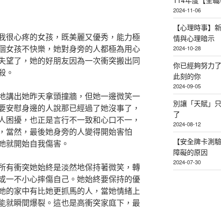
114年度【全
2024-11-06
【心理時事】
我很心疼的女孩，既美麗又優秀，能力極
情與心理暗示
個女孩不快樂，她對身旁的人都極為用心
2024-10-28
失望了，她的好朋友因為一次衝突搬出同
你已經夠努力
殺。
此刻的你
2024-09-05
地講出她昨天拿頭撞牆，但她一邊微笑一
別讓「天賦」
要安慰身邊的人說那已經過了她沒事了，
了
人困擾，也正是言行不一致和心口不一，
2024-08-12
，當然，最後她身旁的人變得開始害怕
【安全牌卡測
她就開始自我傷害。
障礙的原因
2024-07-30
所有衝突她始終是淡然地保持著微笑，轉
或一不小心摔傷自己。她始終要保持的優
她的家中有比她更抓馬的人，當她情緒上
能就瞬間爆裂。這也是高衝突家庭下，最