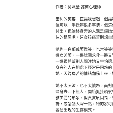
作者：吳姵瑩 諮商心理師
奎利的笑容一直讓我想起一個讓
佳可以一手操辦很多事情，但這
付出，但始終身旁的人還是讓她
住的租屋處，這女孩痛苦到想自
她也一直都戴著微笑，也常笑笑
邊痛苦著，一邊試圖求救一邊又
一邊很希望別人關注她又害怕讓
身旁的人在相處下經常是困惑的
她，因為痛苦的情緒翻騰上來，
她不太哭泣，也不太憤怒，面對
過身去四下無人，開始抓扯頭髮
雅美麗的形象，但真實原因是，
揚，或講話大聲一點，她的家可
容易出現的生存模式。