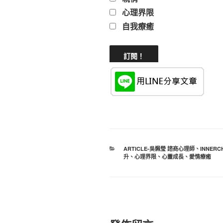
心理界限
自我療癒
分
ARTICLE-吳姵瑩 諮商心理師
、
INNERC
類
升
、
心理界限
、
心靈成長
、
愛情療癒