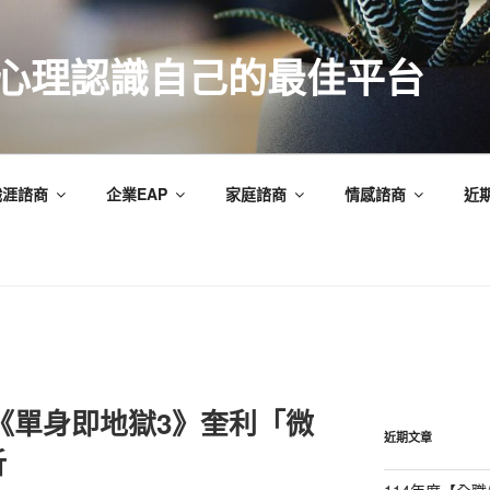
索心理認識自己的最佳平台
職涯諮商
企業EAP
家庭諮商
情感諮商
近
《單身即地獄3》奎利「微
近期文章
析