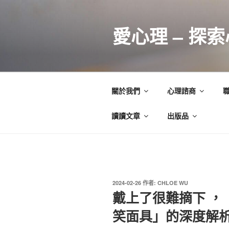
跳
至
愛心理 – 探
主
要
內
容
關於我們
心理諮商
讀讀文章
出版品
發
2024-02-26
作者:
CHLOE WU
佈
戴上了很難摘下 ，
於
笑面具」的深度解