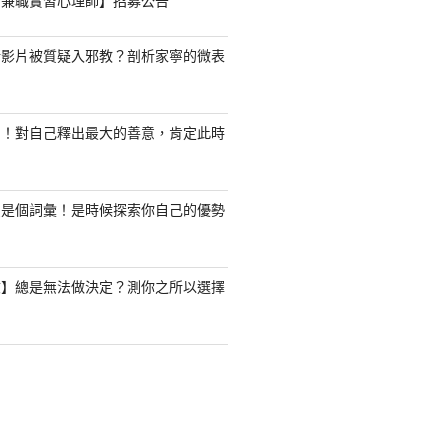
職/兼職實習心理師】招募公告
新影片被質疑入邪教？剖析家寧的微表
了！對自己釋出最大的善意，肯定此時
只是個詞彙！是時候探索你自己的優勢
驗】總是無法做決定？測你之所以選擇