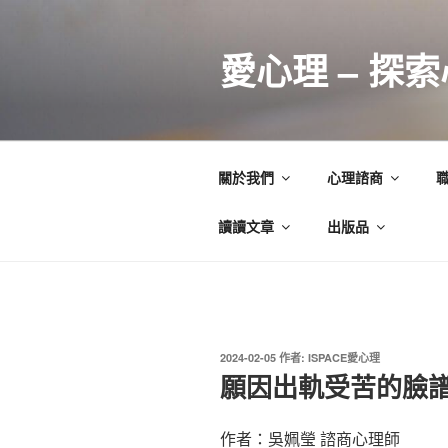
跳
至
愛心理 – 探
主
要
內
容
關於我們
心理諮商
讀讀文章
出版品
發
2024-02-05
作者:
ISPACE愛心理
佈
願因出軌受苦的臉
於
作者：吳姵瑩 諮商心理師