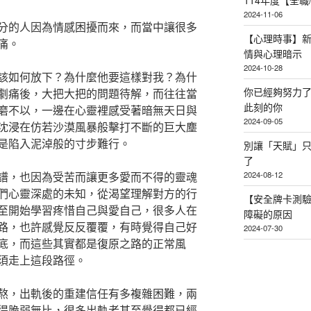
114年度【全
2024-11-06
分的人因為情感困擾而來，而當中讓很多
【心理時事】
痛。
情與心理暗示
2024-10-28
該如何放下？為什麼他要這樣對我？為什
你已經夠努力
劇痛後，大把大把的問題待解，而往往當
此刻的你
磨不以，一邊在心靈裡感受著暗無天日與
2024-09-05
沈浸在仿若沙漠風暴般擊打不斷的巨大塵
是陷入泥淖般的寸步難行。
別讓「天賦」
了
2024-08-12
譜，也因為受苦而讓更多愛而不得的靈魂
們心靈深處的未知，從渴望理解對方的行
【安全牌卡測
至開始學習疼惜自己與愛自己，很多人在
障礙的原因
路，也許感覺反反覆覆，有時覺得自己好
2024-07-30
底，而這些其實都是復原之路的正常風
須走上這段路徑。
熬，出軌後的重建信任有多複雜困難，兩
得脆弱無比，很多出軌者甚至覺得都已經