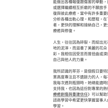
能做出各種報復跟傷害的舉動，
或選擇繼續相互折磨的不願放手
復與彼此療癒，當中有許多重要
分析各種出軌心理，和歷程，在
者，更快的理解和接納自己，更
療癒與修復。
人生，往往因為碎裂，而綻出光
地的泥濘，而滋養了美麗的花朵
彩。我相信因受苦而曾扭曲或漠
自己與他人的力量。
我所認識的萃芬，是個假日要特
業高度專注且不遺餘力的人，每
我每次遇到瓶頸時，她總能適時
支持我，也因為這份對專業的熱
療癒創傷與重建信任
》可以幫助
諮商學習中希望更快掌握當事人
學習。