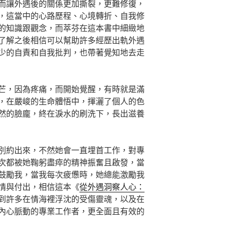
而讓外遇後的關係更加撕裂，更難修復，
，這當中的心路歷程、心境轉折、自我修
的知識跟觀念，而萃芬在這本書中細緻地
了解之後相信可以幫助許多經歷出軌外遇
少的自責和自我批判，也帶著覺知地去走
芒，因為疼痛，而開始覺醒，有時就是滿
，在嚴峻的生命體悟中，揮灑了個人的色
然的臉龐，終在淚水的刷洗下，長出滋養
別約出來，不然她會一直埋首工作，對專
次都被她鞠躬盡瘁的精神振奮且啟發，當
鼓勵我，當我每次疲憊時，她總能激勵我
情與付出，相信這本《
從外遇洞察人心：
到許多在情海裡浮沈的受傷靈魂，以及在
內心脈動的專業工作者，更全面且有效的