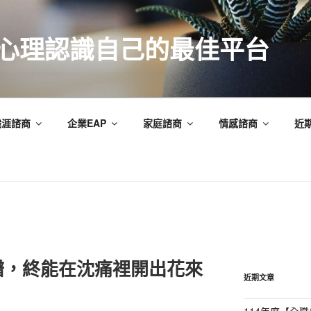
索心理認識自己的最佳平台
職涯諮商
企業EAP
家庭諮商
情感諮商
近
譜，終能在沈痛裡開出花來
近期文章