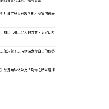
職/兼職實習心理師】招募公告
新影片被質疑入邪教？剖析家寧的微表
了！對自己釋出最大的善意，肯定此時
只是個詞彙！是時候探索你自己的優勢
驗】總是無法做決定？測你之所以選擇