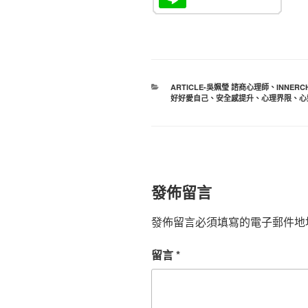
分
ARTICLE-吳姵瑩 諮商心理師
、
INNERC
類
好好愛自己
、
安全感提升
、
心理界限
、
心
發佈留言
發佈留言必須填寫的電子郵件地
留言
*