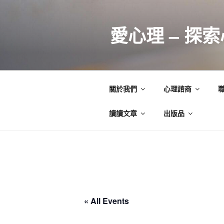
跳
至
愛心理 – 探
主
要
內
容
關於我們
心理諮商
讀讀文章
出版品
« All Events