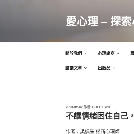
跳
至
愛心理 – 探
主
要
內
容
關於我們
心理諮商
讀讀文章
出版品
發
2023-02-02
作者:
CHLOE WU
佈
不讓情緒困住自己
於
作者：吳姵瑩 諮商心理師