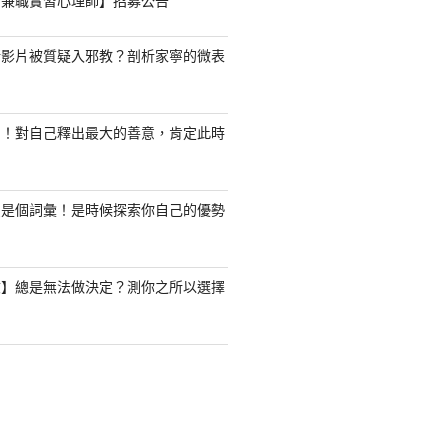
職/兼職實習心理師】招募公告
新影片被質疑入邪教？剖析家寧的微表
了！對自己釋出最大的善意，肯定此時
只是個詞彙！是時候探索你自己的優勢
驗】總是無法做決定？測你之所以選擇