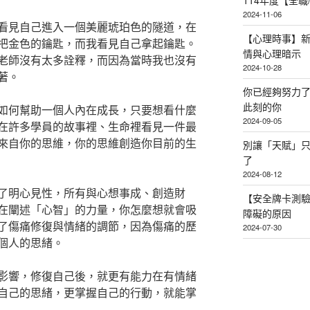
114年度【全
2024-11-06
看見自己進入一個美麗琥珀色的隧道，在
【心理時事】
把金色的鑰匙，而我看見自己拿起鑰匙。
情與心理暗示
老師沒有太多詮釋，而因為當時我也沒有
2024-10-28
著。
你已經夠努力
此刻的你
如何幫助一個人內在成長，只要想看什麼
2024-09-05
在許多學員的故事裡、生命裡看見一件最
來自你的思維，你的思維創造你目前的生
別讓「天賦」
了
2024-08-12
了明心見性，所有與心想事成、創造財
【安全牌卡測
在闡述「心智」的力量，你怎麼想就會吸
障礙的原因
了傷痛修復與情緒的調節，因為傷痛的歷
2024-07-30
個人的思緒。
影響，修復自己後，就更有能力在有情緒
自己的思緒，更掌握自己的行動，就能掌