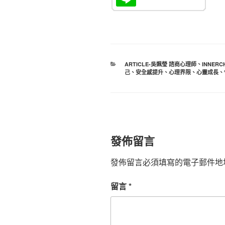
分
ARTICLE-吳姵瑩 諮商心理師
、
INNERC
類
己
、
安全感提升
、
心理界限
、
心靈成長
、
發佈留言
發佈留言必須填寫的電子郵件地
留言
*