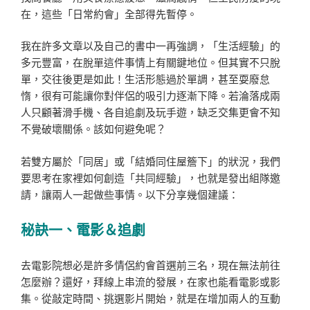
在，這些「日常約會」全部得先暫停。
我在許多文章以及自己的書中一再強調，「生活經驗」的
多元豐富，在脫單這件事情上有關鍵地位。但其實不只脫
單，交往後更是如此！生活形態過於單調，甚至耍廢怠
惰，很有可能讓你對伴侶的吸引力逐漸下降。若淪落成兩
人只顧著滑手機、各自追劇及玩手遊，缺乏交集更會不知
不覺破壞關係。該如何避免呢？
若雙方屬於「同居」或「結婚同住屋簷下」的狀況，我們
要思考在家裡如何創造「共同經驗」，也就是發出組隊邀
請，讓兩人一起做些事情。以下分享幾個建議：
秘訣一、電影＆追劇
去電影院想必是許多情侶約會首選前三名，現在無法前往
怎麼辦？還好，拜線上串流的發展，在家也能看電影或影
集。從敲定時間、挑選影片開始，就是在增加兩人的互動