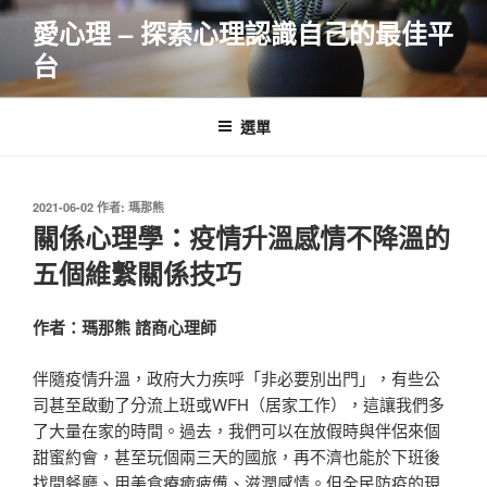
跳
愛心理 – 探索心理認識自己的最佳平
至
台
主
要
內
選單
容
發
2021-06-02
作者:
瑪那熊
佈
關係心理學：疫情升溫感情不降溫的
於
五個維繫關係技巧
作者：瑪那熊 諮商心理師
伴隨疫情升溫，政府大力疾呼「非必要別出門」，有些公
司甚至啟動了分流上班或WFH（居家工作），這讓我們多
了大量在家的時間。過去，我們可以在放假時與伴侶來個
甜蜜約會，甚至玩個兩三天的國旅，再不濟也能於下班後
找間餐廳、用美食療癒疲憊、滋潤感情。但全民防疫的現