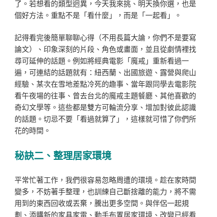
了。若想看的類型迥異，今天我來挑、明天換你選，也是
個好方法。重點不是「看什麼」，而是「一起看」。
記得看完後簡單聊聊心得（不用長篇大論，你們不是要寫
論文）、印象深刻的片段、角色或畫面，並且從劇情裡找
尋可延伸的話題。例如將經典電影「魔戒」重新看過一
遍，可連結的話題就有：紐西蘭、出國旅遊、露營與爬山
經驗、某次在雪地差點冷死的趣事、當年跟同學去電影院
看午夜場的往事、曾去台北的魔戒主題餐廳、其他喜歡的
奇幻文學等。這些都是雙方可輪流分享、增加對彼此認識
的話題。切忌不要「看過就算了」，這樣就可惜了你們所
花的時間。
秘訣二、整理居家環境
平常忙著工作，我們很容易忽略周遭的環境。趁在家時間
變多，不妨著手整理，也訓練自己斷捨離的能力，將不需
用到的東西回收或丟棄，騰出更多空間。與伴侶一起規
劃、添購新的家具家電、動手布置居家環境、改變已經看