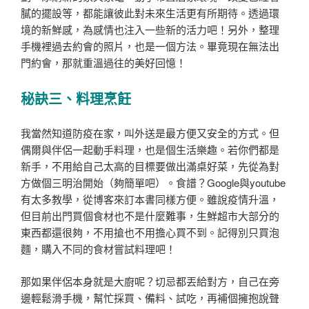
膩的擺設等，都能讓彼此對未來生活更有所期待。透過環
境的新鮮感，為感情也注入一些新的活力吧！另外，整理
手機裡過去約會的照片，也是一個方法。畢竟現在無法出
門約會，那就重溫過往的美好回憶！
秘訣三、料理烹飪
我當然知道防疫在家，叫外送是最方便又安全的方式。但
偶爾與伴侶一起動手料理，也是個生活樂趣。若你們都是
新手，不用給自己太高的目標要做出滿桌好菜，先從為對
方做個三明治開始（夠簡單吧）。食譜？Google與youtube
有太多教學，從博客來訂本書同樣方便。雖說疫情升溫，
但目前出門買個食材也不是什麼難事，生鮮超市大部分的
東西都還很夠，不用搶也不用擔心買不到。記得別只買泡
麵，購入不同的食材嘗試料理吧！
那如果伴侶本身就是大廚呢？切忌都丟給對方，自己在旁
邊輕鬆滑手機，幫忙採買、備料、試吃，再補個擁抱說聲