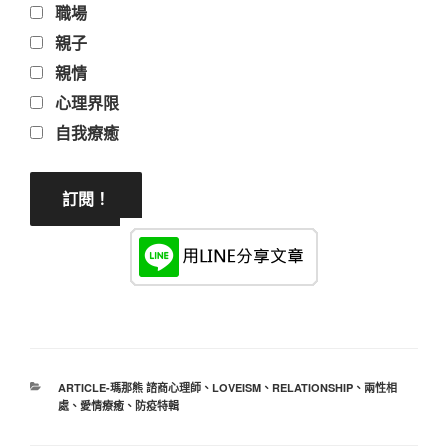
職場
親子
親情
心理界限
自我療癒
分
ARTICLE-瑪那熊 諮商心理師
、
LOVEISM
、
RELATIONSHIP
、
兩性相
類
處
、
愛情療癒
、
防疫特輯