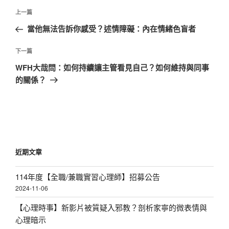
文
上
上一篇
章
一
當他無法告訴你感受？述情障礙：內在情緒色盲者
導
篇
覽
文
下
下一篇
章
一
WFH大哉問：如何持續讓主管看見自己？如何維持與同事
篇
的關係？
文
章
近期文章
114年度【全職/兼職實習心理師】招募公告
2024-11-06
【心理時事】新影片被質疑入邪教？剖析家寧的微表情與
心理暗示