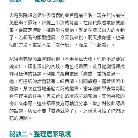
去電影院想必是許多情侶約會首選前三名，現在無法前往
怎麼辦？還好，拜線上串流的發展，在家也能看電影或影
集。從敲定時間、挑選影片開始，就是在增加兩人的互動
了。若想看的類型迥異，今天我來挑、明天換你選，也是
個好方法。重點不是「看什麼」，而是「一起看」。
記得看完後簡單聊聊心得（不用長篇大論，你們不是要寫
論文）、印象深刻的片段、角色或畫面，並且從劇情裡找
尋可延伸的話題。例如將經典電影「魔戒」重新看過一
遍，可連結的話題就有：紐西蘭、出國旅遊、露營與爬山
經驗、某次在雪地差點冷死的趣事、當年跟同學去電影院
看午夜場的往事、曾去台北的魔戒主題餐廳、其他喜歡的
奇幻文學等。這些都是雙方可輪流分享、增加對彼此認識
的話題。切忌不要「看過就算了」，這樣就可惜了你們所
花的時間。
秘訣二、整理居家環境