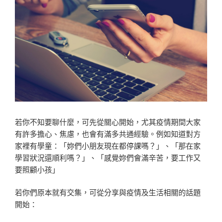
若你不知要聊什麼，可先從關心開始，尤其疫情期間大家
有許多擔心、焦慮，也會有滿多共通經驗。例如知道對方
家裡有學童：「妳們小朋友現在都停課嗎？」、「那在家
學習狀況還順利嗎？」、「感覺妳們會滿辛苦，要工作又
要照顧小孩」
若你們原本就有交集，可從分享與疫情及生活相關的話題
開始：