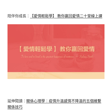
陪伴你成長：
【愛情輕鬆學】 教你贏回愛情二十堂線上課
延伸閱讀：
關係心理學：疫情升溫感情不降溫的五個維繫
關係技巧