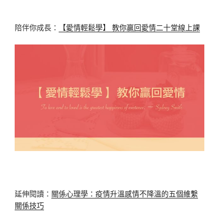
陪伴你成長：
【愛情輕鬆學】 教你贏回愛情二十堂線上課
延伸閱讀：
關係心理學：疫情升溫感情不降溫的五個維繫
關係技巧