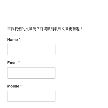
喜歡我們的文章嗎？訂閱就能收到文章更新喔！
Name
*
Email
*
Mobile
*