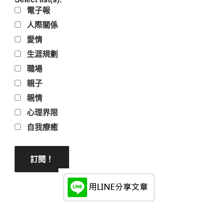
電子報
人際關係
愛情
生涯規劃
職場
親子
親情
心理界限
自我療癒