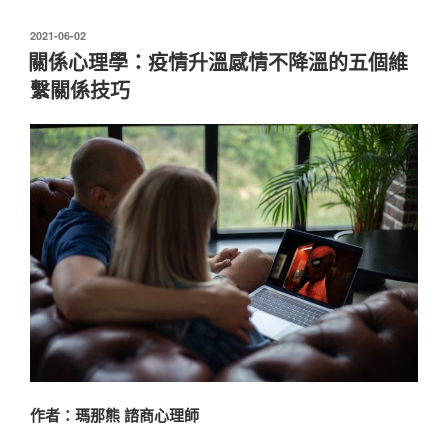
發
2021-06-02
佈
關係心理學：疫情升溫感情不降溫的五個維
於
繫關係技巧
作者：瑪那熊 諮商心理師