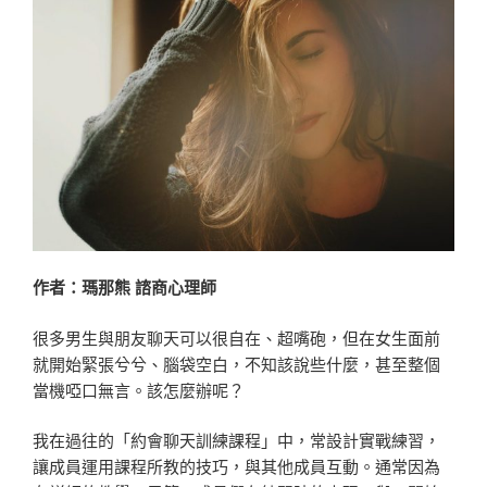
心
理
學
克
服
焦
慮
感〉
作者：瑪那熊 諮商心理師
很多男生與朋友聊天可以很自在、超嘴砲，但在女生面前
就開始緊張兮兮、腦袋空白，不知該說些什麼，甚至整個
當機啞口無言。該怎麼辦呢？
我在過往的「約會聊天訓練課程」中，常設計實戰練習，
讓成員運用課程所教的技巧，與其他成員互動。通常因為