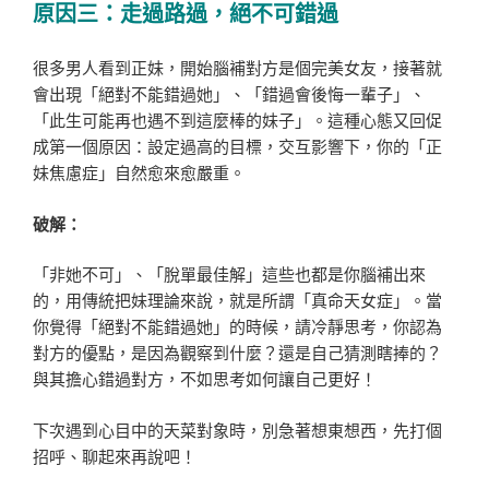
原因三：走過路過，絕不可錯過
很多男人看到正妹，開始腦補對方是個完美女友，接著就
會出現「絕對不能錯過她」、「錯過會後悔一輩子」、
「此生可能再也遇不到這麼棒的妹子」。這種心態又回促
成第一個原因：設定過高的目標，交互影響下，你的「正
妹焦慮症」自然愈來愈嚴重。
破解：
「非她不可」、「脫單最佳解」這些也都是你腦補出來
的，用傳統把妹理論來說，就是所謂「真命天女症」。當
你覺得「絕對不能錯過她」的時候，請冷靜思考，你認為
對方的優點，是因為觀察到什麼？還是自己猜測瞎捧的？
與其擔心錯過對方，不如思考如何讓自己更好！
下次遇到心目中的天菜對象時，別急著想東想西，先打個
招呼、聊起來再說吧！