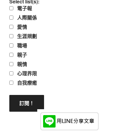
Select list(s):
電子報
人際關係
愛情
生涯規劃
職場
親子
親情
心理界限
自我療癒