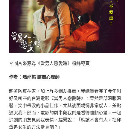
＊圖片來源為《當男人戀愛時》粉絲專頁
作者：瑪那熊 諮商心理師
趁著防疫在家，加上許多網友推薦，我總算看完了今年叫
好又叫座的台灣電影《
當男人戀愛時
》。果然是部溫暖溫
馨，笑中帶淚的小品佳作，尤其後面親情非常感人，差點
逼哭我。然而，電影的前半段我倒是看得膽顫心驚，一起
追劇的朋友見到我表情，趕緊說：「應該不會有人，把邱
澤追女生的方法當真吧？」