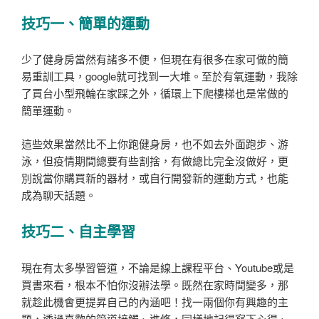
技巧一、簡單的運動
少了健身房當然有諸多不便，但現在有很多在家可做的簡
易重訓工具，google就可找到一大堆。至於有氧運動，我除
了買台小型飛輪在家踩之外，循環上下爬樓梯也是常做的
簡單運動。
這些效果當然比不上你跑健身房，也不如去外面跑步、游
泳，但疫情期間總要有些割捨，有做總比完全沒做好，更
別說當你購買新的器材，或自行開發新的運動方式，也能
成為聊天話題。
技巧二、自主學習
現在有太多學習管道，不論是線上課程平台、Youtube或是
買書來看，根本不怕你沒辦法學。既然在家時間變多，那
就趁此機會更提昇自己的內涵吧！找一兩個你有興趣的主
題，透過喜歡的管道接觸、進修，同樣地記得寫下心得、