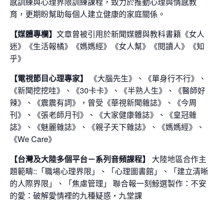
感訓練與心理界限訓練課程，致力於推動心理與情感教
育，更期盼幫助每個人建立健康的家庭關係。
【媒體專欄】
文章曾被引用於新聞媒體與教科書籍《女人
迷》《生活報橘》《媽媽經》《女人幫》《閱讀人》《知
乎》
【電視節目心理專家】
《大腦先生》、《單身行不行》、
《新聞挖挖哇》、《30卡卡》、《半熟人生》、《醫師好
辣》、《震震有詞》，曾受《華視新聞雜誌》、《今周
刊》、《張老師月刊》、《大家健康雜誌》、《皇冠雜
誌》、《魅麗雜誌》、《親子天下雜誌》、《媽媽經》、
《We Care》
【台灣及大陸多個平台－系列音頻課程】
大陸地區合作主
題範疇::「職場心理界限」、「心理圖書館」、「建立清晰
的人際界限」、「焦慮管理」 聯合報一刻鯨選製作：不安
的愛：破解愛情裡的九種疑惑・九堂課