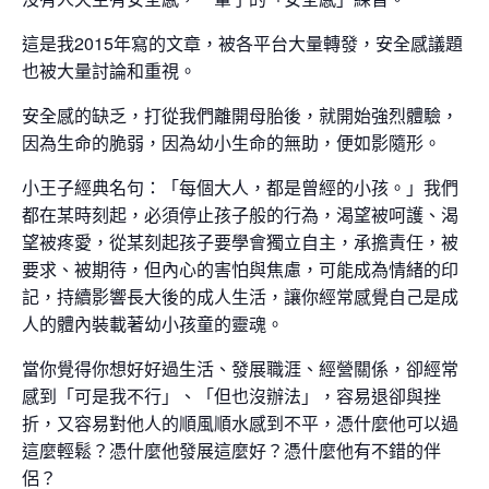
這是我2015年寫的文章，被各平台大量轉發，安全感議題
也被大量討論和重視。
安全感的缺乏，打從我們離開母胎後，就開始強烈體驗，
因為生命的脆弱，因為幼小生命的無助，便如影隨形。
小王子經典名句：「每個大人，都是曾經的小孩。」我們
都在某時刻起，必須停止孩子般的行為，渴望被呵護、渴
望被疼愛，從某刻起孩子要學會獨立自主，承擔責任，被
要求、被期待，但內心的害怕與焦慮，可能成為情緒的印
記，持續影響長大後的成人生活，讓你經常感覺自己是成
人的體內裝載著幼小孩童的靈魂。
當你覺得你想好好過生活、發展職涯、經營關係，卻經常
感到「可是我不行」、「但也沒辦法」，容易退卻與挫
折，又容易對他人的順風順水感到不平，憑什麼他可以過
這麼輕鬆？憑什麼他發展這麼好？憑什麼他有不錯的伴
侶？