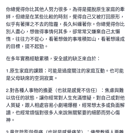
你總覺得你比其他人努力很多，為得是擺脫原生家庭的牽
絆，但總是在某些比較的時刻，覺得自己又被打回原形，
似乎有著揮之不去的陰霾，長久糾纏著你。你總覺得你比
別人盡心，想做得事情何其多，卻常常又嫌棄自己太懶
惰，往往力不從心，看著想做的事堆積如山，看著想達成
的目標，提不起勁。
在多年實務經驗累積，安全感的缺乏來自於：
1.原生家庭的課題：可能是過度關注的家庭互動。也可能
是父母缺席的空洞寂寞。
2.對各種人事物的擔憂（也就是感覺不信任）：焦慮與難
以信任的狀態，讓你經常對人生充滿懷疑，對自己或對他
人質疑，跟人相處容易小劇場爆棚，經常想太多或負面解
讀，也經常煩惱對很多人來說無關緊要的細節而勞心傷
神。
3.童年陰影與傷痛（也就是感覺痛苦）：佛學教導人要離