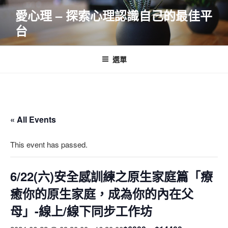
跳
愛心理 – 探索心理認識自己的最佳平
至
台
主
要
內
選單
容
« All Events
This event has passed.
6/22(六)安全感訓練之原生家庭篇「療
癒你的原生家庭，成為你的內在父
母」-線上/線下同步工作坊