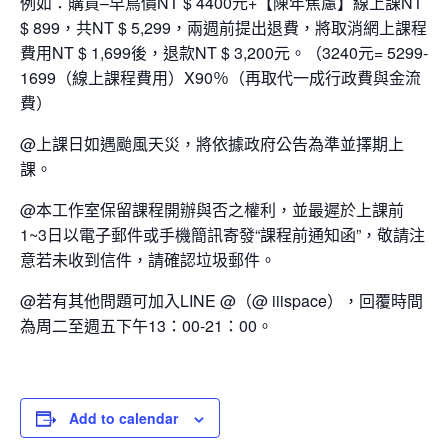
例如：購買–早鳥價NT $ 4400元+【陳年焦慮】線上課NT
$ 899，共NT $ 5,299，兩週前提出退費，將取消網上課程
費用NT $ 1,699後，退款NT $ 3,200元。（3240元= 5299-
1699（線上課程費用）X90％（再取代一成行政費與金流
費）
@上課日如遇颱風天災，將依據政府公告為準並擇期上
課。
@本工作室保留課程開辦與否之權利，並最遲於上課前
1~3日以電子郵件或手機簡訊寄發“課程前通知函”，敬請注
意若未收到信件，請確認垃圾郵件。
@若有其他問題可加入LINE @（@ iiispace），回覆時間
為周二至週五下午13：00-21：00。
Add to calendar