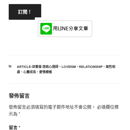
分
ARTICLE-邱羣倫 諮商心理師
、
LOVEISM
、
RELATIONSHIP
、
兩性相
類
處
、
心靈成長
、
愛情療癒
發佈留言
發佈留言必須填寫的電子郵件地址不會公開。
必填欄位標
示為
*
留言
*