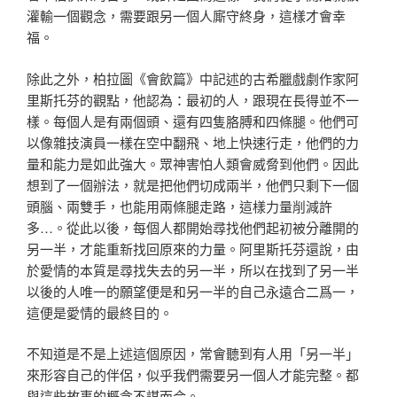
灌輸一個觀念，需要跟另一個人廝守終身，這樣才會幸
福。
除此之外，
柏拉圖
《
會飲篇
》中記述的古希臘戲劇作家
阿
里斯托芬
的觀點，他認為：最初的人，跟現在長得並不一
樣。每個人是有兩個頭、還有四隻胳膊和四條腿。他們可
以像雜技演員一樣在空中翻飛、地上快速行走，他們的力
量和能力是如此強大。眾神害怕人類會威脅到他們。因此
想到了一個辦法，就是把他們切成兩半，他們只剩下一個
頭腦、兩雙手，也能用兩條腿走路，這樣力量削減許
多
…
。
從此以後，每個人都開始尋找他們起初被分離開的
另一半，才能重新找回原來的力量。阿里斯托芬還說，由
於愛情的本質是尋找失去的另一半，所以在找到了另一半
以後的人唯一的願望便是和另一半的自己永遠合二爲一，
這便是愛情的最終目的。
不知道是不是上述這個原因，
常會聽到有人用「另一半」
來形容自己的伴侶，似乎我們需要另一個人才能完整。都
與這些故事的概念不謀而合。