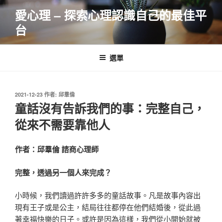
跳
愛心理 – 探索心理認識自己的最佳平
至
台
主
要
內
選單
容
發
2021-12-23
作者:
邱羣倫
佈
童話沒有告訴我們的事：完整自己，
於
從來不需要靠他人
作者：邱羣倫 諮商心理師
完整，透過另一個人來完成？
小時候，我們讀過許許多多的童話故事。凡是故事內容出
現有王子或是公主，結局往往都停在他們結婚後，從此過
著幸福快樂的日子。或許是因為這樣，我們從小開始就被