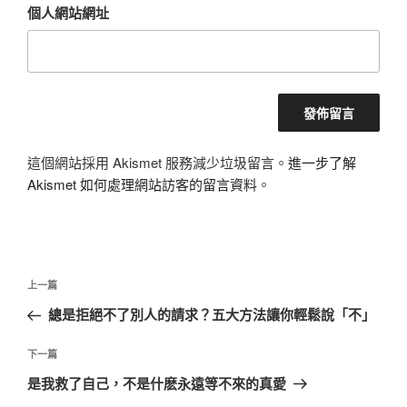
個人網站網址
這個網站採用 Akismet 服務減少垃圾留言。
進一步了解
Akismet 如何處理網站訪客的留言資料
。
文
上
上一篇
章
一
總是拒絕不了別人的請求？五大方法讓你輕鬆說「不」
導
篇
覽
文
下
下一篇
章
一
是我救了自己，不是什麽永遠等不來的真愛
篇