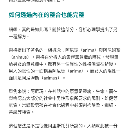
如何透過內在的整合也能完整
細想，真的是如此嗎？關於這部分，
分析心理學提出了另
一種解方。
榮格提出了著名的一組概念：阿尼瑪（
anima
）與阿尼姆斯
（
animus
）。
榮格在分析人的集體無意識的時候，發現無
論男女的無意識中，都有另一個異性的性格潛藏在背後。
男人的陰性的一面稱為阿尼瑪（
anima
），而女人的陽性一
面則是阿尼姆斯（
animus
）。
舉例來說：
阿尼瑪，在神話中的原意是靈魂、生命。而在
榮格認為大部分的社會中男性形象所要求的陽剛、雄健等
氣質，常導致男孩在社會化過程中必須割捨陰柔、纖細、
善感等特質。
這個想法是不是很像
阿里斯托芬所說的，人類就此被一分