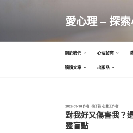
跳
至
愛心理 – 探
主
要
內
容
關於我們
心理諮商
讀讀文章
出版品
發
2022-03-16
作者:
柚子甜 心靈工作者
佈
對我好又傷害我？
於
靈盲點