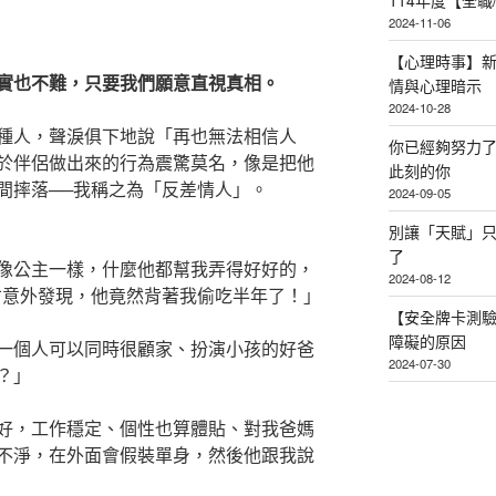
114年度【全
2024-11-06
【心理時事】
實也不難，只要我們願意直視真相。
情與心理暗示
2024-10-28
種人，聲淚俱下地說「再也無法相信人
你已經夠努力
於伴侶做出來的行為震驚莫名，像是把他
此刻的你
間摔落──我稱之為「反差情人」。
2024-09-05
別讓「天賦」
了
像公主一樣，什麼他都幫我弄得好好的，
2024-08-12
才意外發現，他竟然背著我偷吃半年了！」
【安全牌卡測
障礙的原因
一個人可以同時很顧家、扮演小孩的好爸
2024-07-30
？」
好，工作穩定、個性也算體貼、對我爸媽
不淨，在外面會假裝單身，然後他跟我說