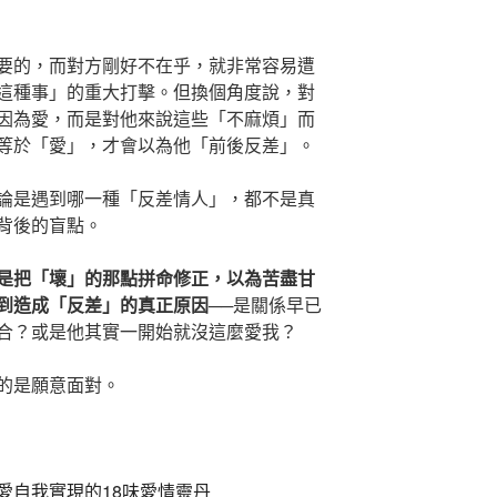
要的，而對方剛好不在乎，就非常容易遭
這種事」的重大打擊。但換個角度說，對
因為愛，而是對他來說這些「不麻煩」而
等於「愛」，才會以為他「前後反差」。
論是遇到哪一種「反差情人」，都不是真
背後的盲點。
是把「壞」的那點拼命修正，以為苦盡甘
到造成「反差」的真正原因
──是關係早已
合？或是他其實一開始就沒這麼愛我？
的是願意面對。
愛自我實現的18味愛情靈丹