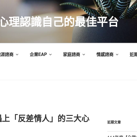
索心理認識自己的最佳平台
職涯諮商
企業EAP
家庭諮商
情感諮商
近
遇上「反差情人」的三大心
近期文章