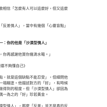
敢相信「怎麼有人可以這麼好，但又這麼
「反差情人」，當中有幾個「心靈盲點」
一：你的他是「沙漠型情人」
，你再感謝他賞你幾滴水喝。」
你還不夠懂自己》
點，就是這個缺點不能忍受」，但細問他
一塌糊塗。他描述對方的「好」，有時候
做得到的程度，但「沙漠型情人」卻因為
偶一為之的「好」珍若黃金。
漠型情人」，那麼「反差」並不是真的反