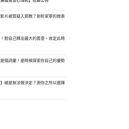
職/兼職實習心理師】招募公告
新影片被質疑入邪教？剖析家寧的微表
了！對自己釋出最大的善意，肯定此時
只是個詞彙！是時候探索你自己的優勢
驗】總是無法做決定？測你之所以選擇