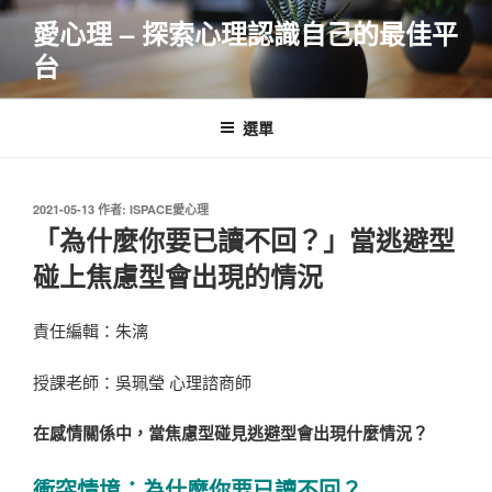
跳
愛心理 – 探索心理認識自己的最佳平
至
台
主
要
內
選單
容
發
2021-05-13
作者:
ISPACE愛心理
佈
「為什麼你要已讀不回？」當逃避型
於
碰上焦慮型會出現的情況
責任編輯：朱漓
授課老師：吳珮瑩 心理諮商師
在感情關係中，當焦慮型碰見逃避型會出現什麼情況？
衝突情境：為什麼你要已讀不回？