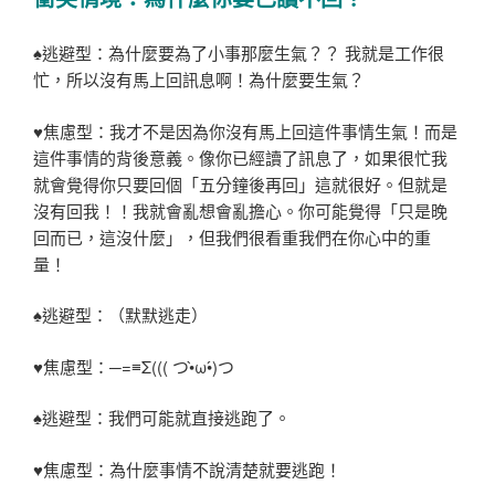
♠逃避型：為什麼要為了小事那麼生氣？？ 我就是工作很
忙，所以沒有馬上回訊息啊！為什麼要生氣？
♥焦慮型：我才不是因為你沒有馬上回這件事情生氣！而是
這件事情的背後意義。像你已經讀了訊息了，如果很忙我
就會覺得你只要回個「五分鐘後再回」這就很好。但就是
沒有回我！！我就會亂想會亂擔心。你可能覺得「只是晚
回而已，這沒什麼」，但我們很看重我們在你心中的重
量！
♠逃避型：（默默逃走）
♥焦慮型：─=≡Σ((( つ•̀ω•́)つ
♠逃避型：我們可能就直接逃跑了。
♥焦慮型：為什麼事情不說清楚就要逃跑！