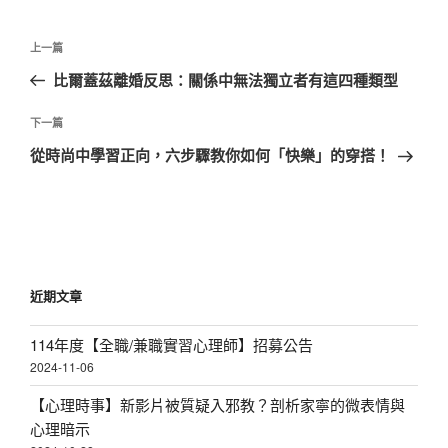
文
上
上一篇
章
一
比爾蓋茲離婚反思：關係中無法獨立者有這四種類型
導
篇
覽
文
下
下一篇
章
一
從時尚中學習正向，六步驟教你如何「快樂」的穿搭！
篇
文
章
近期文章
114年度【全職/兼職實習心理師】招募公告
2024-11-06
【心理時事】新影片被質疑入邪教？剖析家寧的微表情與
心理暗示