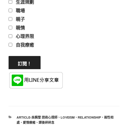
生涯規劃
職場
親子
親情
心理界限
自我療癒
分
ARTICLE-吳姵瑩 諮商心理師
、
LOVEISM
、
RELATIONSHIP
、
兩性相
類
處
、
愛情療癒
、
課後碎碎念