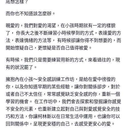
底想怎樣？
而你也不知道該怎麼辦。
親愛的，我們對愛的渴望，在小孩時期就有一定的樣貌
了，
你
長大之後不斷練習小時候學到的方式，表達愛的方
法，表達
情緒的方法等，
有時候卻讓你得不到想要的，而
開始懷疑自己，更懷疑是否
自己值得被愛。
有時候，我們只是需要練習用新的方式，來看過往的，現
有的
狀況罷了。
擁抱內在小孩〜安全感訓練工作坊，是給在愛中徬徨的
你，
以及你知道早期的某些經驗，讓你對關係卻步，對於
或者自
己不太信任，常常感覺缺乏安全感的你，重新一個
學習的機
會。
在工作坊中，我們會去探索和發掘讓你感覺
不安全的元素，
也重新建立起對自己與對愛感覺安全的技
巧和方法，你讓柯林斯
以在日常生活中運用，也讓你可以
回到關係中，呈現更安穩
的自己，去感受更安心的愛。