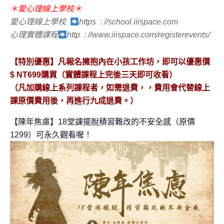
＊愛心理線上學校＊
愛心理線上學校
https
:
//school.iiispace.com
心理實體課程
http
:
//www.iiispace.com/registerevents/
【特別優惠】凡報名擁抱內在小孩工作坊，即可以優惠價
$ NT699購買（實體課程上完後三天即可收看）
（凡加購線上系列課程者，如需退費，，費用會代替線上
課原價費用後，再進行九成退費。）
【陳年焦慮】18堂課擺脫積習難改的不安全感（原價
1299）可永久觀看喔！