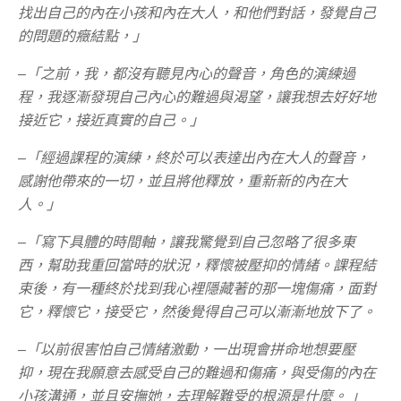
找出自己的內在小孩和內在大人，和他們對話，發覺自己
的問題的癥結點，」
–「之前，我，都沒有聽見內心的聲音，角色的演練過
程，我逐漸發現自己內心的難過與渴望，讓我想去好好地
接近它，接近真實的自己。」
–「經過課程的演練，終於可以表達出內在大人的聲音，
感謝他帶來的一切，並且將他釋放，重新新的內在大
人。」
–「寫下具體的時間軸，讓我驚覺到自己忽略了很多東
西，幫助我重回當時的狀況，釋懷被壓抑的情緒。課程結
束後，有一種終於找到我心裡隱藏著的那一塊傷痛，面對
它，釋懷它，接受它，然後覺得自己可以漸漸地放下了。
–「以前很害怕自己情緒激動，一出現會拼命地想要壓
抑，現在我願意去感受自己的難過和傷痛，與受傷的內在
小孩溝通，並且安撫她，去理解難受的根源是什麼。 」