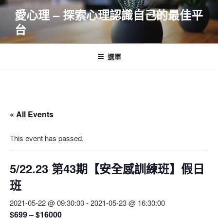
跳
愛心理 – 探索心理認識自己的最佳平
至
台
主
要
內
選單
容
« All Events
This event has passed.
5/22.23 第43期【安全感訓練班】假日
班
2021-05-22 @ 09:30:00
-
2021-05-23 @ 16:30:00
$699 – $16000