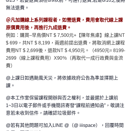
6/23，若要退費須在6/9以前，可進行退費;若是6/10之後將
無法退費。
＠凡加購線上系列課程者，如需退費，
費用會取代線上課
原價費用後，再進行九成退費。
例如：購買–早鳥價NT $ 7,500元+【陳年焦慮】線上課NT
$ 699，共NT $ 8,199，兩週前提出退費，將取消網上課程
費用NT $ 2,699後，退款NT $ 4,950元。（4950元= 8199-
2699（線上課程費用）X90％（再取代一成行政費與金流
費）
@上課日如遇颱風天災，將依據政府公告為準並擇期上
課。
@本工作室保留課程開辦與否之權利，並最遲於上課前
1~3日以電子郵件或手機簡訊寄發“課程前通知函”，敬請注
意若未收到信件，請確認垃圾郵件。
@若有其他問題可加入LINE @（@ iiispace），回覆時間