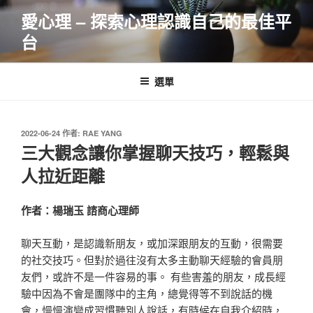
跳
愛心理 – 探索心理認識自己的最佳平
至
台
主
要
內
選單
容
發
2022-06-24
作者:
RAE YANG
佈
三大觀念讓你掌握聊天技巧，輕鬆與
於
人拉近距離
作者：楊瑞玉 諮商心理師
聊天互動，是認識新朋友，或加深跟朋友的互動，很需要
的社交技巧。但對於過往沒有太多主動聊天經驗的會員朋
友們，或許不是一件容易的事。 有些害羞的朋友，成長經
驗中因為不會是團隊中的主角，總覺得等不到說話的機
會，慢慢演變成習慣聽別人說話，有時候在自我介紹時，