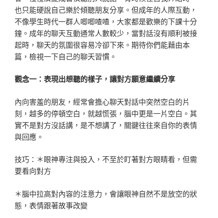
也只能硬說自己樂於傾聽朋友分享。但成年的人際互動，
不像學生時代一群人唧唧喳喳，大家都是歡樂的下課十分
鐘。成年的聊天互動通常人數較少，當對話沒有順利被接
起時，聊天的氛圍很容易冷卻下來。期待你們能藉由本
篇，檢視一下自己的聊天習慣。
觀念一：表現出想聽的樣子，讓對方願意繼續分享
內向害羞的朋友，經常會擔心聊天對話中突然空白的片
刻，越多的停頓空白，就越慌張，腦中更是一片空白。其
實不是對方沒話講，是不想講了，關鍵往往來自你的表情
與回應。
技巧：＊眼神專注與投入，不至於盯著對方眼睛看，但需
要看向對方
＊腦中拉高對內容的注意力，會讓眼神自然不是放空的狀
態，表情跟著故事改變