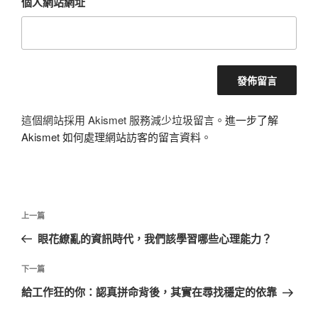
個人網站網址
這個網站採用 Akismet 服務減少垃圾留言。
進一步了解
Akismet 如何處理網站訪客的留言資料
。
文
上
上一篇
章
一
眼花繚亂的資訊時代，我們該學習哪些心理能力？
導
篇
覽
文
下
下一篇
章
一
給工作狂的你：認真拼命背後，其實在尋找穩定的依靠
篇