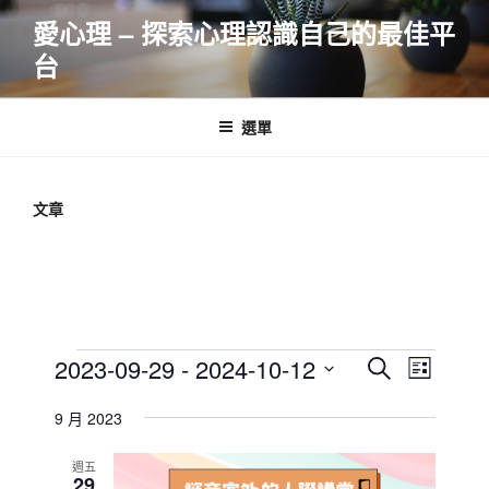
跳
愛心理 – 探索心理認識自己的最佳平
至
台
主
要
內
選單
容
文章
Events
E
E
2023-09-29
 - 
2024-10-12
S
L
v
v
e
S
i
e
a
9 月 2023
e
e
s
r
n
l
n
t
c
週五
t
e
29
t