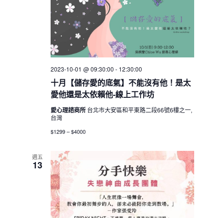
a
v
i
g
a
2023-10-01 @ 09:30:00
-
12:30:00
t
十月【儲存愛的底氣】不能沒有他！是太
i
愛他還是太依賴他-線上工作坊
o
愛心理諮商所
台北市大安區和平東路二段66號6樓之一,
台灣
n
$1299 – $4000
週五
13