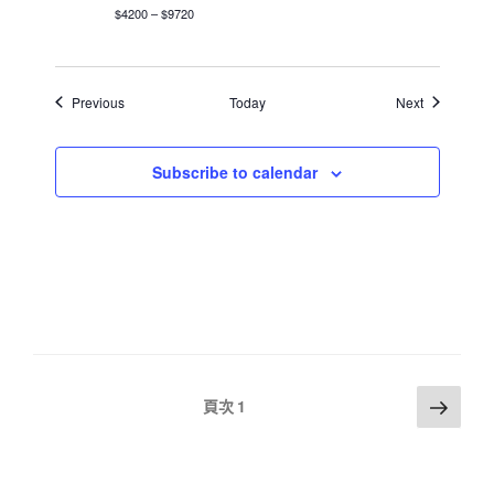
$4200 – $9720
Events
Events
Previous
Today
Next
Subscribe to calendar
文
下
頁次
1
一
章
頁
分
頁