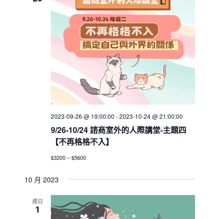
h
V
c
s
i
t
S
e
d
e
w
a
a
t
s
e
N
r
.
a
c
v
h
i
a
g
2023-09-26 @ 19:00:00
-
2023-10-24 @ 21:00:00
n
a
9/26-10/24 諮商室外的人際講堂-主題四
d
t
【不再格格不入】
V
i
$3200 – $5600
i
o
n
e
10 月 2023
w
週日
s
1
N