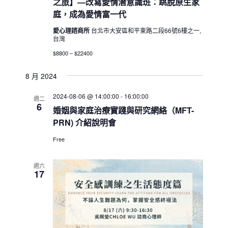
之旅】—改寫愛情潛意識班：跳脫原生家
庭，成為愛情富一代
愛心理諮商所
台北市大安區和平東路二段66號6樓之一,
台灣
$8800 – $22400
8 月 2024
2024-08-06 @ 14:00:00
-
16:00:00
週二
6
婚姻與家庭治療實踐與研究網絡（MFT-
PRN) 介紹說明會
Free
週六
17