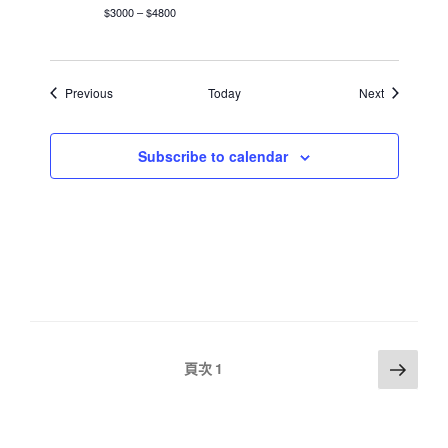
$3000 – $4800
Events
Events
Previous
Today
Next
Subscribe to calendar
文
下
頁次
1
一
章
頁
分
頁