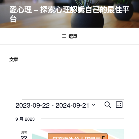
跳
愛心理 – 探索心理認識自己的最佳平
至
台
主
要
內
選單
容
文章
Events
E
E
2023-09-22
 - 
2024-09-21
S
L
v
v
e
S
i
e
a
9 月 2023
e
e
s
r
n
l
n
t
c
週五
t
e
22
t