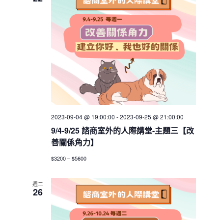
h
V
c
s
i
t
S
e
d
e
w
a
a
t
s
e
N
r
.
a
c
v
h
i
a
g
2023-09-04 @ 19:00:00
-
2023-09-25 @ 21:00:00
n
a
9/4-9/25 諮商室外的人際講堂-主題三【改
d
t
善關係角力】
V
i
$3200 – $5600
i
o
n
e
週二
w
26
s
N