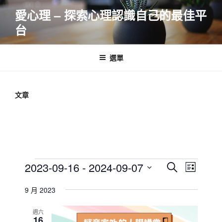
跳
愛心理 – 探索心理認識自己的最佳平
至
台
主
要
內
選單
容
文章
Events
E
E
2023-09-16
 - 
2024-09-07
S
L
v
v
e
S
i
e
a
9 月 2023
e
e
s
r
n
l
n
t
c
週六
t
e
16
t