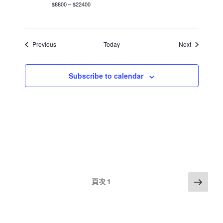
$8800 – $22400
Events
Events
Previous
Today
Next
Subscribe to calendar
文
下
頁次
1
一
章
頁
分
頁