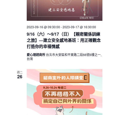
a
v
i
2023-09-16 @ 09:30:00
-
2023-09-17 @ 16:30:00
g
9/16（六）～9/17（日）【親密關係訓練
a
之旅】—建立安全感地基班：用正確觀念
t
打造你的幸福情感
i
愛心理諮商所
台北市大安區和平東路二段66號6樓之一,
o
台灣
n
週二
26