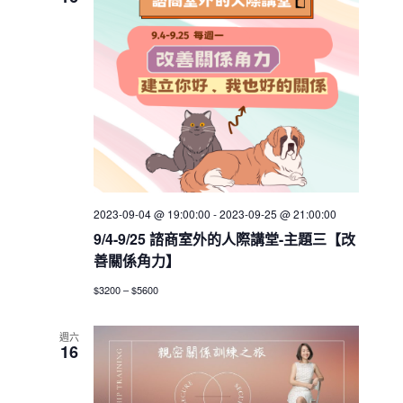
h
V
c
s
i
t
S
e
d
e
w
a
a
t
s
e
N
r
.
a
c
v
h
i
a
g
2023-09-04 @ 19:00:00
-
2023-09-25 @ 21:00:00
n
a
9/4-9/25 諮商室外的人際講堂-主題三【改
d
t
善關係角力】
V
i
$3200 – $5600
i
o
n
e
週六
w
16
s
N