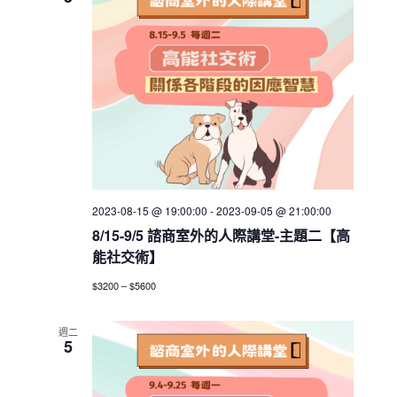
h
V
c
s
i
t
S
e
d
e
w
a
a
t
s
e
N
r
.
a
c
v
h
i
a
g
2023-08-15 @ 19:00:00
-
2023-09-05 @ 21:00:00
n
a
8/15-9/5 諮商室外的人際講堂-主題二【高
d
t
能社交術】
V
i
$3200 – $5600
i
o
n
e
週二
w
5
s
N