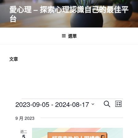
跳
愛心理 – 探索心理認識自己的最佳平
至
台
主
要
內
選單
容
文章
Events
E
E
2023-09-05
 - 
2024-08-17
S
L
v
v
e
S
i
e
a
9 月 2023
e
e
s
r
n
l
n
t
c
週二
t
e
5
t