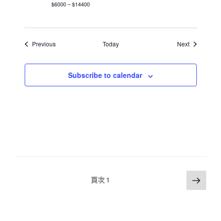
$6000 – $14400
Events
Events
Previous
Today
Next
Subscribe to calendar
文
下
頁次
1
一
章
頁
分
頁