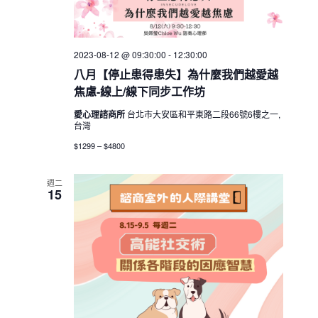
a
v
2023-08-12 @ 09:30:00
-
12:30:00
i
八月【停止患得患失】為什麼我們越愛越
g
焦慮-線上/線下同步工作坊
a
愛心理諮商所
台北市大安區和平東路二段66號6樓之一,
t
台灣
i
$1299 – $4800
o
n
週二
15