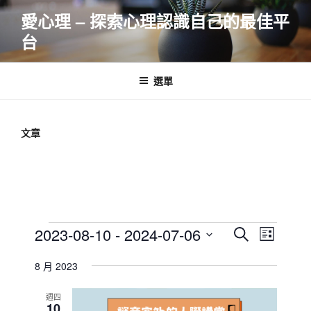
跳
愛心理 – 探索心理認識自己的最佳平
至
台
主
要
內
選單
容
文章
Events
E
E
2023-08-10
 - 
2024-07-06
S
L
v
v
e
S
i
e
a
8 月 2023
e
e
s
r
n
l
n
t
c
週四
t
e
10
t