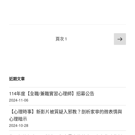
文
下
頁次
1
一
章
頁
分
頁
近期文章
114年度【全職/兼職實習心理師】招募公告
2024-11-06
【心理時事】新影片被質疑入邪教？剖析家寧的微表情與
心理暗示
2024-10-28