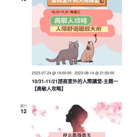
h
V
c
s
i
t
S
e
d
e
w
a
a
t
s
e
N
r
.
a
c
v
h
i
a
g
2023-07-24 @ 19:00:00
-
2023-08-14 @ 21:00:00
n
a
10/31-11/21諮商室外的人際講堂-主題一
d
t
【高敏人攻略】
V
i
i
o
週六
n
e
12
w
s
N