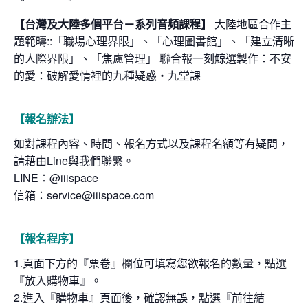
【台灣及大陸多個平台－系列音頻課程】
大陸地區合作主
題範疇::「職場心理界限」、「心理圖書館」、「建立清晰
的人際界限」、「焦慮管理」 聯合報一刻鯨選製作：不安
的愛：破解愛情裡的九種疑惑・九堂課
【報名辦法】
如對課程內容、時間、報名方式以及課程名額等有疑問，
請藉由Line與我們聯繫。
LINE：@iiispace
信箱：service@iiispace.com
【報名程序】
1.頁面下方的『票卷』欄位可填寫您欲報名的數量，點選
『放入購物車』。
2.進入『購物車』頁面後，確認無誤，點選『前往結