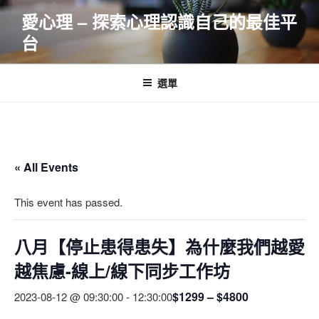
跳
愛心理 – 探索心理認識自己的最佳平
至
台
主
要
內
選單
容
« All Events
This event has passed.
八月【停止患得患失】為什麼我們越愛
越焦慮-線上/線下同步工作坊
$1299 – $4800
2023-08-12 @ 09:30:00
-
12:30:00