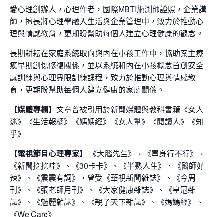
愛心理創辦人，心理作者，國際MBTI施測師證照，企業講
師，擅長將心理學融入生活與企業管理中，致力於推動心
理與情感教育，更期盼幫助每個人建立心理健康的觀念。
長期耕耘在家庭系統取向與內在小孩工作中，協助案主療
癒早期創傷修復關係，並以系統和內在小孩概念首創安全
感訓練與心理界限訓練課程，致力於推動心理與情感教
育，更期盼幫助每個人建立健康的家庭關係。
【媒體專欄】
文章曾被引用於新聞媒體與教科書籍《女人
迷》《生活報橘》《媽媽經》《女人幫》《閱讀人》《知
乎》
【電視節目心理專家】
《大腦先生》、《單身行不行》、
《新聞挖挖哇》、《30卡卡》、《半熟人生》、《醫師好
辣》、《震震有詞》，曾受《華視新聞雜誌》、《今周
刊》、《張老師月刊》、《大家健康雜誌》、《皇冠雜
誌》、《魅麗雜誌》、《親子天下雜誌》、《媽媽經》、
《We Care》