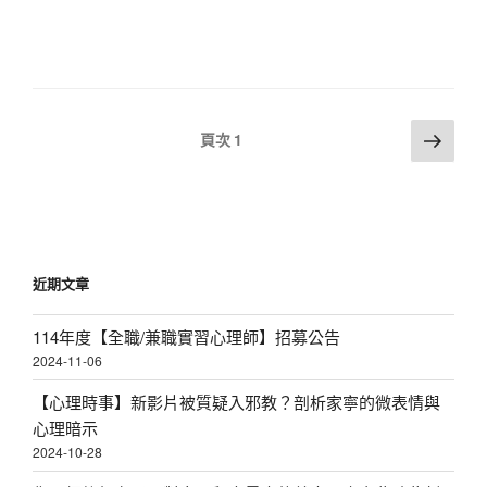
文
下
頁次
1
一
章
頁
分
頁
近期文章
114年度【全職/兼職實習心理師】招募公告
2024-11-06
【心理時事】新影片被質疑入邪教？剖析家寧的微表情與
心理暗示
2024-10-28