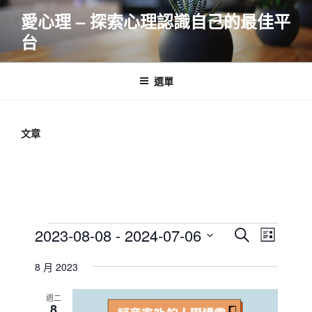
跳
愛心理 – 探索心理認識自己的最佳平
至
台
主
要
內
選單
容
文章
Events
E
E
2023-08-08
 - 
2024-07-06
S
L
v
v
e
S
i
e
a
8 月 2023
e
e
s
r
n
l
n
t
c
週二
t
e
8
t