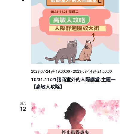
h
V
c
s
i
t
S
e
d
e
w
a
a
t
s
e
N
r
.
a
c
v
h
i
a
g
2023-07-24 @ 19:00:00
-
2023-08-14 @ 21:00:00
n
a
10/31-11/21諮商室外的人際講堂-主題一
d
t
【高敏人攻略】
V
i
i
o
週六
n
e
12
w
s
N