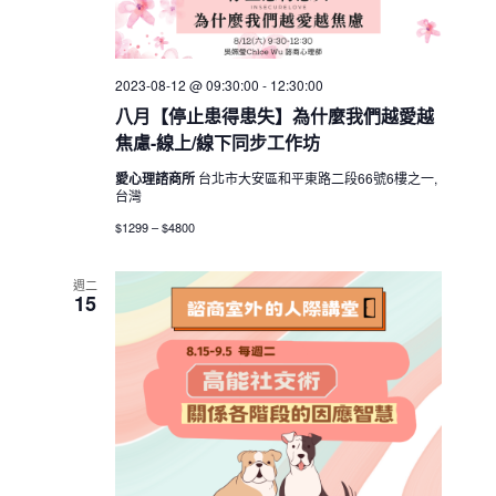
a
v
2023-08-12 @ 09:30:00
-
12:30:00
i
八月【停止患得患失】為什麼我們越愛越
g
焦慮-線上/線下同步工作坊
a
愛心理諮商所
台北市大安區和平東路二段66號6樓之一,
t
台灣
i
$1299 – $4800
o
n
週二
15