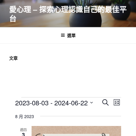
跳
愛心理 – 探索心理認識自己的最佳平
至
台
主
要
內
選單
容
文章
Events
E
E
2023-08-03
 - 
2024-06-22
S
L
v
v
e
S
i
e
a
8 月 2023
e
e
s
r
n
l
n
t
c
週四
t
e
3
t