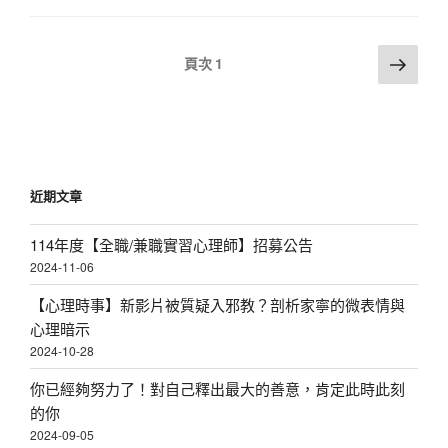
文
下
頁次
1
一
章
頁
分
頁
近期文章
114年度【全職/兼職實習心理師】招募公告
2024-11-06
【心理時事】新影片被質疑入邪教？剖析家寧的微表情與
心理暗示
2024-10-28
你已經夠努力了！對自己釋出最大的善意，肯定此時此刻
的你
2024-09-05