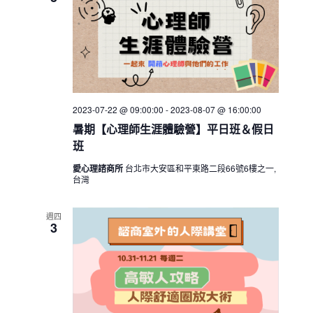
h
V
c
s
i
t
S
e
d
e
w
a
a
t
s
e
N
r
.
a
2023-07-22 @ 09:00:00
-
2023-08-07 @ 16:00:00
c
v
暑期【心理師生涯體驗營】平日班＆假日
h
班
i
a
g
愛心理諮商所
台北市大安區和平東路二段66號6樓之一,
n
a
台灣
d
t
V
i
週四
3
i
o
n
e
w
s
N