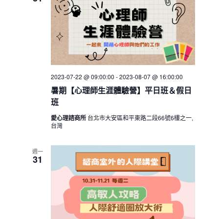
h
V
c
s
i
t
S
e
d
e
w
a
a
t
s
e
N
r
.
a
2023-07-22 @ 09:00:00
-
2023-08-07 @ 16:00:00
c
v
暑期【心理師生涯體驗營】平日班＆假日
h
班
i
a
g
愛心理諮商所
台北市大安區和平東路二段66號6樓之一,
n
a
台灣
d
t
V
i
週一
31
i
o
n
e
w
s
N