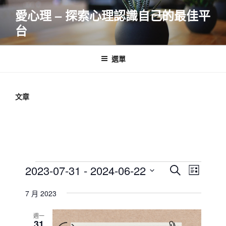
跳
愛心理 – 探索心理認識自己的最佳平
至
台
主
要
內
選單
容
文章
Events
E
E
2023-07-31
 - 
2024-06-22
S
L
v
v
e
S
i
e
a
7 月 2023
e
e
s
r
n
l
n
t
c
週一
t
e
31
t