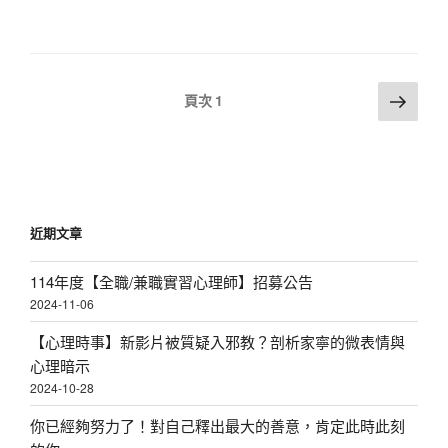
文
下
頁次
1
一
章
頁
分
頁
近期文章
114年度【全職/兼職實習心理師】招募公告
2024-11-06
【心理時事】新影片被質疑入邪教？剖析家寧的微表情與
心理暗示
2024-10-28
你已經夠努力了！對自己釋出最大的善意，肯定此時此刻