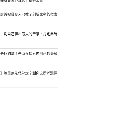
職/兼職實習心理師】招募公告
新影片被質疑入邪教？剖析家寧的微表
了！對自己釋出最大的善意，肯定此時
只是個詞彙！是時候探索你自己的優勢
驗】總是無法做決定？測你之所以選擇