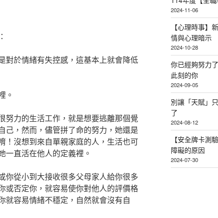
114年度【全
2024-11-06
【心理時事】
：
情與心理暗示
2024-10-28
是對於情緒有失控感，這基本上就會降低
你已經夠努力
此刻的你
2024-09-05
裡。
別讓「天賦」
了
很努力的生活工作，就是想要逃離那個覺
2024-08-12
自己，然而，儘管拼了命的努力，她還是
【安全牌卡測
唷！沒想到來自單親家庭的人，生活也可
障礙的原因
她一直活在他人的定義裡。
2024-07-30
或你從小到大接收很多父母家人給你很多
你或否定你，就容易使你對他人的評價格
你就容易情緒不穩定，自然就會沒有自