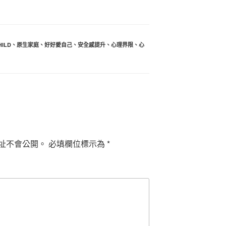
HILD
、
原生家庭
、
好好愛自己
、
安全感提升
、
心理界限
、
心
址不會公開。
必填欄位標示為
*