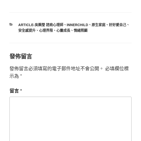
分
ARTICLE-吳姵瑩 諮商心理師
、
INNERCHILD
、
原生家庭
、
好好愛自己
、
類
安全感提升
、
心理界限
、
心靈成長
、
情緒照顧
發佈留言
發佈留言必須填寫的電子郵件地址不會公開。
必填欄位標
示為
*
留言
*