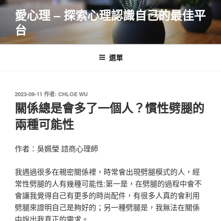
跳
愛心理 – 探索心理認識自己的最佳平
至
台
主
要
內
選單
容
發
2023-09-11
作者:
CHLOE WU
佈
關係總是會多了一個人？慣性劈腿的
於
兩種可能性
作者：吳姵瑩 諮商心理師
我遇過很多在親密關係裡，時常會出現劈腿模式的人，經
常性劈腿的人有幾種可能性:第一是，在劈腿的過程中會不
會讓我覺得自己有更多的時尚配件，有很多人真的會利用
劈腿來證明自己是夠好的；另一種劈腿是，我無法在關係
中說出我真正的需求。