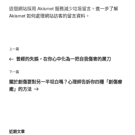
這個網站採用 Akismet 服務減少垃圾留言。
進一步了解
Akismet 如何處理網站訪客的留言資料
。
文
上
上一篇
章
一
曾經的失誤，在你心中化為一把自我傷害的屠刀
導
篇
覽
文
下
下一篇
章
一
關於創傷要對另一半坦白嗎？心理師告訴你四種「創傷療
篇
癒」的方法
文
章
近期文章