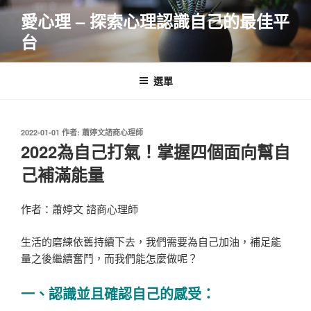
跳
愛心理 – 探索心理認識自己的最佳平
至
台
主
要
內
選單
容
發
2022-01-01
作者:
蕭婷文諮商心理師
佈
2022為自己打氣！掌握四個面向幫自
於
己補滿能量
作者：蕭婷文 諮商心理師
生活的磨練依舊持續下去，我們需要為自己加油，補足能
量之後繼續奮鬥，而我們能怎麼做呢？
一、認識並且確認自己的感受：