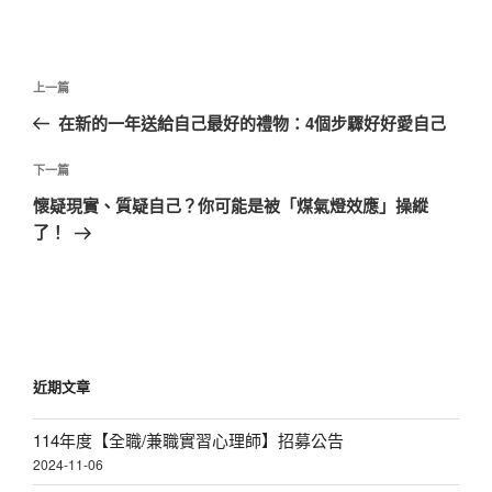
文
上
上一篇
章
一
在新的一年送給自己最好的禮物：4個步驟好好愛自己
導
篇
覽
文
下
下一篇
章
一
懷疑現實、質疑自己？你可能是被「煤氣燈效應」操縱
篇
了！
文
章
近期文章
114年度【全職/兼職實習心理師】招募公告
2024-11-06