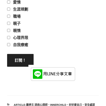
愛情
生涯規劃
職場
親子
親情
心理界限
自我療癒
分
ARTICLE-蕭婷文 諮商心理師
、
INNERCHILD
、
好好愛自己
、
安全感提