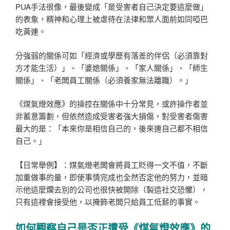
PUA手法很像，最後變成「是受害者自己決定要這麼做」
的表象，精神和心理上被虐待在法律和眾人面前如同啞巴
吃黃連。
分強弱的關係可如「經濟或學歷有落差的伴侶（必須靠對
方才能生活）」、「婆媳關係」、「家人關係」、「師生
關係」、「老闆員工關係（必須養家無法離職）。」
《煤氣燈效應》的操控在關係中十分常見，或許操作者並
非蓄意籌劃，但依然造成受害者強大損傷，對受害者傷害
最大的是：「本來你是相信自己的，後來連自己都不相信
自己。」
【日常舉例】：煤氣燈老闆會將員工貶得一文不值，不斷
加重做事的量，即使事情完成也全然否定他的努力，並暗
示他這麼爛去別的公司也很快被開除（製造社交恐懼），
只有這裡會接受他，以掩飾老闆只給員工低薪的事實。
如何觀察自己是否正遭受《煤氣燈效應》的