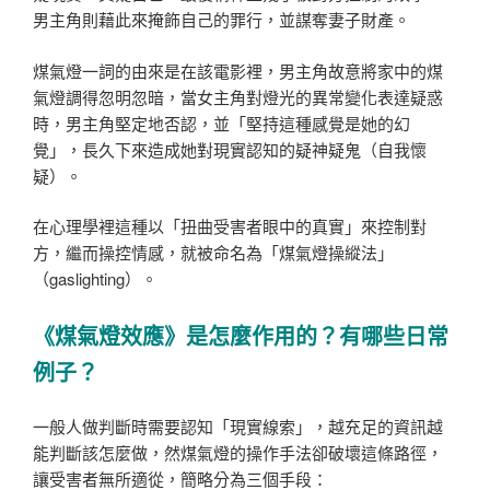
男主角則藉此來掩飾自己的罪行，並謀奪妻子財產。
煤氣燈一詞的由來是在該電影裡，男主角故意將家中的煤
氣燈調得忽明忽暗，當女主角對燈光的異常變化表達疑惑
時，男主角堅定地否認，並「堅持這種感覺是她的幻
覺」，長久下來造成她對現實認知的疑神疑鬼（自我懷
疑）。
在心理學裡這種以「扭曲受害者眼中的真實」來控制對
方，繼而操控情感，就被命名為「煤氣燈操縱法」
（gaslighting）。
《煤氣燈效應》是怎麼作用的？有哪些日常
例子？
一般人做判斷時需要認知「現實線索」，越充足的資訊越
能判斷該怎麼做，然煤氣燈的操作手法卻破壞這條路徑，
讓受害者無所適從，簡略分為三個手段：