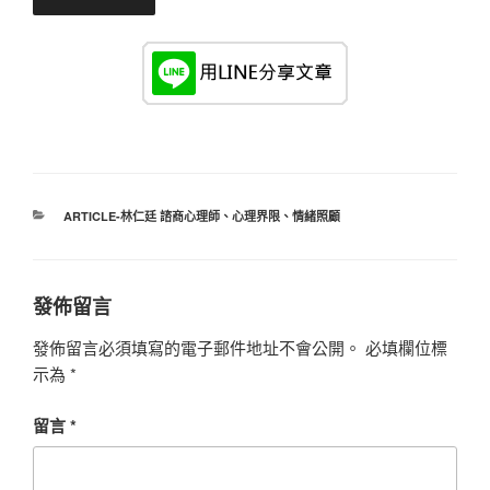
分
ARTICLE-林仁廷 諮商心理師
、
心理界限
、
情緒照顧
類
發佈留言
發佈留言必須填寫的電子郵件地址不會公開。
必填欄位標
示為
*
留言
*