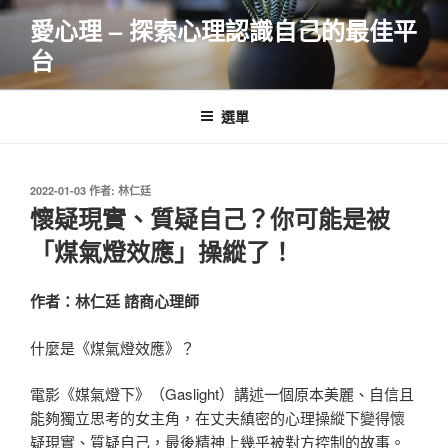
跳
愛心理 – 探索心理認識自己的最佳平
至
台
主
要
內
選單
容
發
2022-01-03
作者:
林仁廷
佈
懷疑現實、質疑自己？你可能是被
於
「煤氣燈效應」操縱了！
作者：林仁廷 諮商心理師
什麼是《煤氣燈效應》？
電影《媒氣燈下》（Gaslight）講述一個原本美麗、自信且
能夠獨立思考的女主角，在丈夫縝密的心理操縱下變得懷
疑現實、質疑自己，最後精神上幾乎被對方控制的故事。