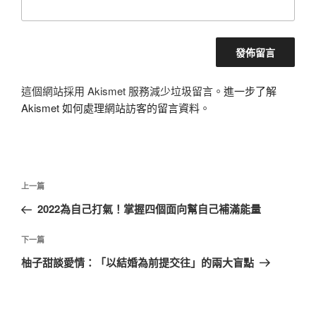
這個網站採用 Akismet 服務減少垃圾留言。
進一步了解
Akismet 如何處理網站訪客的留言資料
。
文
上
上一篇
章
一
2022為自己打氣！掌握四個面向幫自己補滿能量
導
篇
覽
文
下
下一篇
章
一
柚子甜談愛情：「以結婚為前提交往」的兩大盲點
篇
文
章