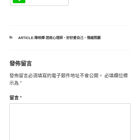
分
ARTICLE-陳映嬅 諮商心理師
、
好好愛自己
、
情緒照顧
類
發佈留言
發佈留言必須填寫的電子郵件地址不會公開。
必填欄位標
示為
*
留言
*