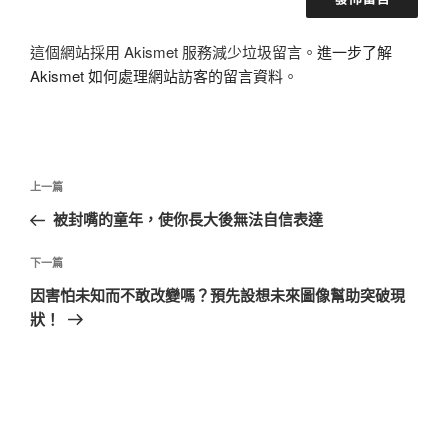
這個網站採用 Akismet 服務減少垃圾留言。
進一步了解
Akismet 如何處理網站訪客的留言資料
。
文
上
上一篇
章
一
被封嘴的童年，使你長大後無法自信表達
導
篇
覽
文
下
下一篇
章
一
因害怕未知而不敢改變嗎？預先設想未來圖像幫助突破現
篇
狀！
文
章