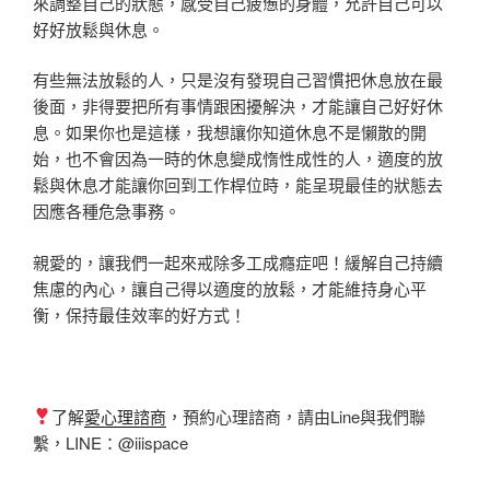
來調整自己的狀態，感受自己疲憊的身體，允許自己可以
好好放鬆與休息。
有些無法放鬆的人，只是沒有發現自己習慣把休息放在最
後面，非得要把所有事情跟困擾解決，才能讓自己好好休
息。如果你也是這樣，我想讓你知道休息不是懶散的開
始，也不會因為一時的休息變成惰性成性的人，適度的放
鬆與休息才能讓你回到工作桿位時，能呈現最佳的狀態去
因應各種危急事務。
親愛的，讓我們一起來戒除多工成癮症吧！緩解自己持續
焦慮的內心，讓自己得以適度的放鬆，才能維持身心平
衡，保持最佳效率的好方式！
了解
愛心理諮商
，預約心理諮商，請由Line與我們聯
繫，LINE：@iiispace