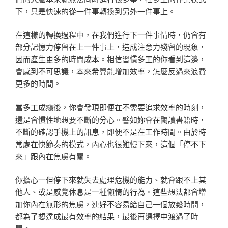
下，只是快速的從一件事轉換到另外一件事上。
在這樣的轉換過程中，在我們進行下一件事情時，仍會有
部分記憶力停留在上一件事上，造成注意力殘留的現象，
因而產生更多的時間成本。相信習慣多工的你看到這邊，
會感到不可思議，本來希冀能增加效率，怎麼反過來浪費
更多的時間。
當多工成癮後，你會發現即便在不需要追求效率的時刻，
還是會慣性地想要不斷的分心。譬如妳會在閱讀書籍時，
不斷的確認手機上的訊息，即便不是在工作時間。由於時
常處在快節奏的模式，內心也很難慢下來，這個「停不下
來」跟內在焦慮有關。
你擔心一但停下來就失去處理危機的能力、就會跟不上其
他人、或是感覺休息是一種懶惰的行為。這些想法都會增
加你內在無形的焦慮，連好不容易給自己一個放鬆時間，
都為了想達成最有效率的結果，最後再選擇中渡過了時