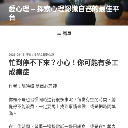
跳
愛心理 – 探索心理認識自己的最佳平
至
台
主
要
內
選單
容
發
2023-08-18
作者:
ISPACE愛心理
佈
忙到停不下來？小心！你可能有多工
於
成癮症
作者：
陳映嬅
諮商心理師
你是不是也習慣同時進行很多事呢？每當有空閒時間，總
覺得不能浪費，一定要馬上找到事情來做，或是把時間填
滿。
在工作時間，習慣一邊接電話一邊回訊息，或是在打報表