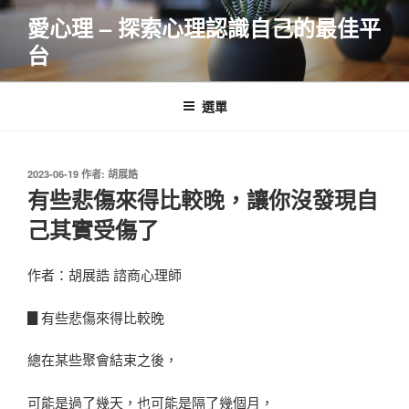
跳
愛心理 – 探索心理認識自己的最佳平
至
台
主
要
內
選單
容
發
2023-06-19
作者:
胡展誥
佈
有些悲傷來得比較晚，讓你沒發現自
於
己其實受傷了
作者：胡展誥 諮商心理師
▊有些悲傷來得比較晚
總在某些聚會結束之後，
可能是過了幾天，也可能是隔了幾個月，