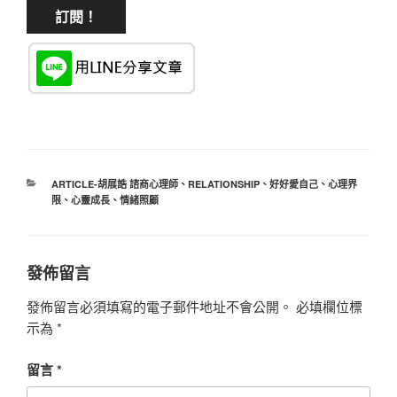
分
ARTICLE-胡展誥 諮商心理師
、
RELATIONSHIP
、
好好愛自己
、
心理界
類
限
、
心靈成長
、
情緒照顧
發佈留言
發佈留言必須填寫的電子郵件地址不會公開。
必填欄位標
示為
*
留言
*