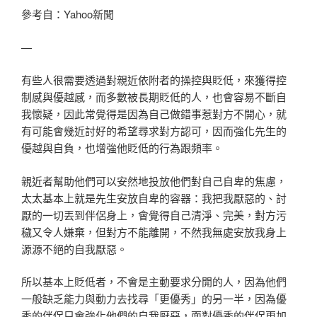
參考自：Yahoo新聞
—
有些人很需要透過對親近依附者的操控與貶低，來獲得控
制感與優越感，而多數被長期貶低的人，也會容易不斷自
我懷疑，因此常覺得是因為自己做錯事惹對方不開心，就
有可能會幾近討好的希望尋求對方認可，因而強化先生的
優越與自負，也增強他貶低的行為跟頻率。
親近者幫助他們可以安然地投放他們對自己自卑的焦慮，
太太基本上就是先生安放自卑的容器：我把我厭惡的、討
厭的一切丟到伴侶身上，會覺得自己清淨、完美，對方污
穢又令人嫌棄，但對方不能離開，不然我無處安放我身上
源源不絕的自我厭惡。
所以基本上貶低者，不會是主動要求分開的人，因為他們
一般缺乏能力與動力去找尋「更優秀」的另一半，因為優
秀的伴侶只會強化他們的自我厭惡，面對優秀的伴侶更加