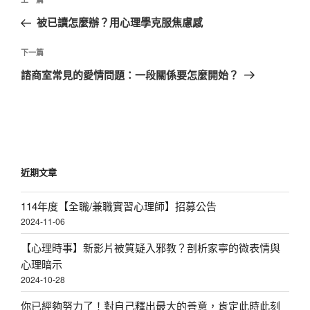
上
章
一
被已讀怎麼辦？用心理學克服焦慮感
導
篇
覽
文
下
下一篇
章
一
諮商室常見的愛情問題：一段關係要怎麼開始？
篇
文
章
近期文章
114年度【全職/兼職實習心理師】招募公告
2024-11-06
【心理時事】新影片被質疑入邪教？剖析家寧的微表情與
心理暗示
2024-10-28
你已經夠努力了！對自己釋出最大的善意，肯定此時此刻