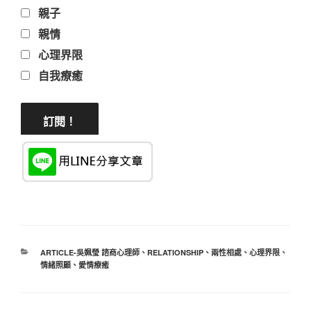
親子
親情
心理界限
自我療癒
分
ARTICLE-吳姵瑩 諮商心理師
、
RELATIONSHIP
、
兩性相處
、
心理界限
、
類
情緒照顧
、
愛情療癒