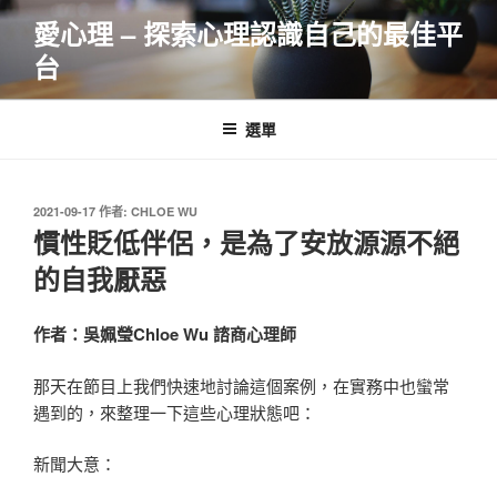
跳
愛心理 – 探索心理認識自己的最佳平
至
台
主
要
內
選單
容
發
2021-09-17
作者:
CHLOE WU
佈
慣性貶低伴侶，是為了安放源源不絕
於
的自我厭惡
作者：吳姵瑩Chloe Wu 諮商心理師
那天在節目上我們快速地討論這個案例，在實務中也蠻常
遇到的，來整理一下這些心理狀態吧：
新聞大意：