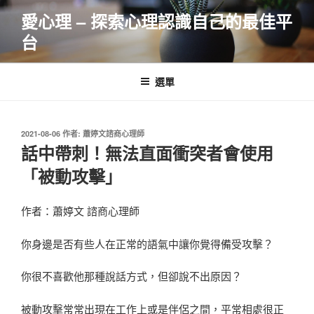
跳
愛心理 – 探索心理認識自己的最佳平
至
台
主
要
內
選單
容
發
2021-08-06
作者:
蕭婷文諮商心理師
佈
話中帶刺！無法直面衝突者會使用
於
「被動攻擊」
作者：蕭婷文 諮商心理師
你身邊是否有些人在正常的語氣中讓你覺得備受攻擊？
你很不喜歡他那種說話方式，但卻說不出原因？
被動攻擊常常出現在工作上或是伴侶之間，平常相處很正