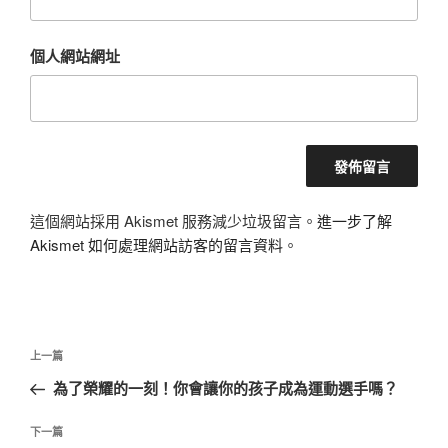
個人網站網址
這個網站採用 Akismet 服務減少垃圾留言。
進一步了解
Akismet 如何處理網站訪客的留言資料
。
文
上
上一篇
章
一
為了榮耀的一刻！你會讓你的孩子成為運動選手嗎？
導
篇
覽
文
下
下一篇