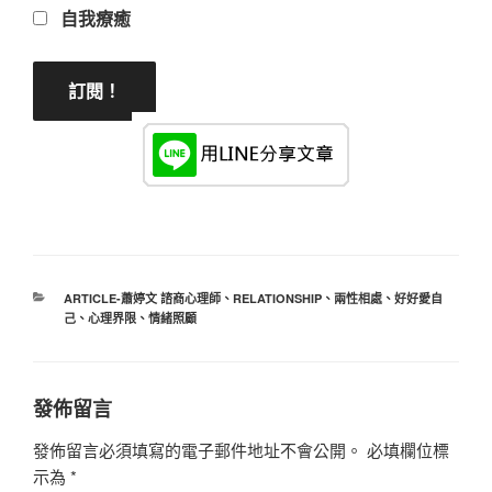
自我療癒
分
ARTICLE-蕭婷文 諮商心理師
、
RELATIONSHIP
、
兩性相處
、
好好愛自
類
己
、
心理界限
、
情緒照顧
發佈留言
發佈留言必須填寫的電子郵件地址不會公開。
必填欄位標
示為
*