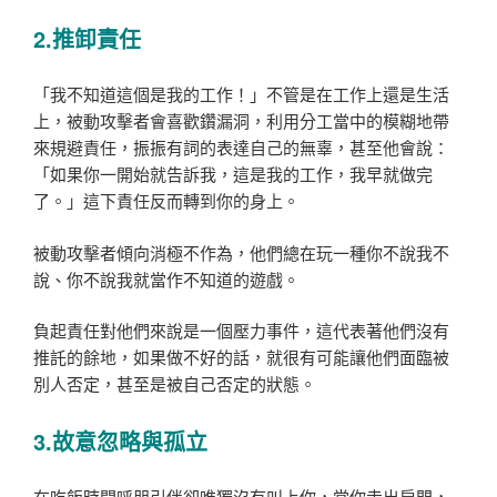
2.推卸責任
「我不知道這個是我的工作！」不管是在工作上還是生活
上，被動攻擊者會喜歡鑽漏洞，利用分工當中的模糊地帶
來規避責任，振振有詞的表達自己的無辜，甚至他會說：
「如果你一開始就告訴我，這是我的工作，我早就做完
了。」這下責任反而轉到你的身上。
被動攻擊者傾向消極不作為，他們總在玩一種你不說我不
說、你不說我就當作不知道的遊戲。
負起責任對他們來說是一個壓力事件，這代表著他們沒有
推託的餘地，如果做不好的話，就很有可能讓他們面臨被
別人否定，甚至是被自己否定的狀態。
3.故意忽略與孤立
在吃飯時間呼朋引伴卻唯獨沒有叫上你，當你走出房門，