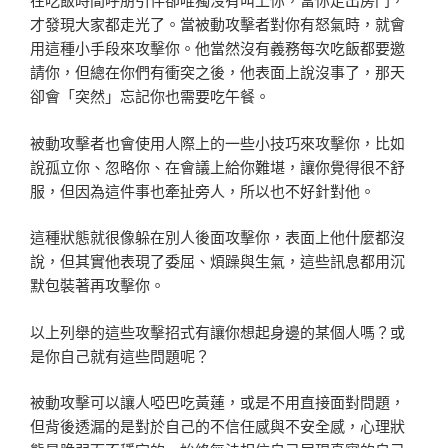
才發現大家都走光了。當被動攻擊者對你有怒氣時，就會
用這種小手段來攻擊你。他當然沒有義務每次吃飯都要邀
請你，但總在你們有衝突之後，他表面上說沒事了，那天
卻會「突然」忘記你也需要吃午餐。
被動攻擊者也會使用人際上的一些小技巧來攻擊你，比如
說孤立你、忽略你、在會議上給你難堪，讓你覺得很不舒
服，但因為這件事也牽扯旁人，所以也不好針對他。
這種狀態就很像躲在別人後面攻擊你，表面上他什麼都沒
說，但其實他表現了委屈、煩躁與生氣，這些訊息都用沉
默包裝著再攻擊你。
以上列舉的這些攻擊招式有讓你想起身邊的某個人嗎？或
是你自己就有這些問題呢？
被動攻擊可以讓人啞巴吃黃蓮，或是不用直接面對問題，
但背後透漏的是對於自己的不信任感與不安全感，心理狀