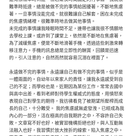
難準時抵達，總是被做不完的事情給困擾著，不斷地焦慮
著，一旦事情沒能完成，就很難讓自己解套，困在未完成
的焦慮情緒裡，很難準時地去做其他事情。
未完成的事情讓我睡眠時間不足，連帶也讓我很不情願地
去學校上課。或許到了課堂上，依然是不斷地在焦慮著，
為了減緩焦慮，便是不斷地滑著手機，透過這些刺激來轉
移注意力。手機的訊息總是立即性的酬賞，回饋是迅速
的，引人注意的，自然而然就容易沉溺在裡面了。
永遠做不完的事情，永遠讓自己有做不完的事情，似乎是
一體兩面的。自幼年以來家人的責怪，讓我永遠感受到自
己的不足；而學校也是，近期因為某份工作，常常去國中
與高中出差，看到老師對待學生權威式的態度，用憤怒來
表現自己對學生的期待，我彷彿看見了被期望所壓榨而成
長的自己，十分難受。 我的焦慮感無處發洩，已經成為我
內心的一部分，活在極高的自我期許之中，不容許自己失
敗，文章寫不好也好，被實習機構拒絕也好，與人互動無
法融入也好，我習慣於放大挫折的線索，陷入焦慮之中。