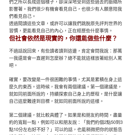
們之所以長成這個樣子，卻深深地受到這些過去的脈絡所
影響著。我們很少有機會看見自己，也很少有人願意陪我
們看見自己。
透過閱讀這些文章，或許可以讓我們跳脫原先評判世界的
習慣，更能看見自己的內心，正在經歷些什麼事情。
但社會依然是現實的，你還能做些什麼？
不過話說回來，有些讀者讀到這邊，肯定會問我說：那萬
一我還是會一直遲到怎麼辦？總不能就這樣放著給別人罵
吧。
確實，要改變是一件很困難的事情，尤其是累積在身上這
麼久的東西。這時候，我會有兩個建議。第一個建議是，
就如同前面所說的，持續探索自己身上的歷程，是什麼讓
自己這麼難達到目標，就如同前面所說的這樣。
第二個建議，就比較具體了。如果是和朋友約時間，盡量
約的寬鬆一點，例如可以和朋友說：「我們約個2點50到3
點10分左右好不好？」可以的話，也能稍微把你的狀態告