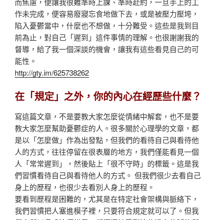
而焦慮，便讓我很難準時上課、準時赴約，一旦手上的工
作未完成，便容易廢寢忘食地做下去，或是被壓力壓垮，
陷入憂鬱當中，什麼也不想做，十分難受。這些是我到目
前為止，對自己「遲到」這件事情的理解。也很謝謝我的
督導，給了我一個深談的機會，讓我有這些看見自己的可
能性。
http://gty.im/625738262
在「規定」之外，你的內心在經歷些什麼？
寫這篇文章，不是要教大家怎麼從情緒中解套，也不是要
教大家怎麼幫助憂鬱症的人。很多關於心理學的文章，都
是以「怎麼做」作為出發點，但我們的看待自己與看待他
人的方式，往往停留在很表層的地方，我們僅能看見一個
人「常常遲到」，然後貼上「很不守時」的標籤。這是我
們習慣看待自己與看待他人的方式。 但我們很少去看自己
身上的歷程，也很少去看別人身上的歷程。
要看到歷程是困難的，尤其是在特定社會架構與脈絡下，
我們習慣把人塞進模子裡，只要符合規定就可以了。但我