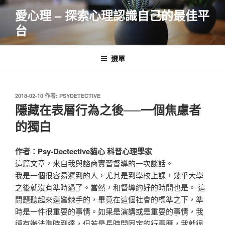
跳
愛心理 – 探索心理認識自己的最佳平
至
台
主
要
內
選單
容
發
2018-02-10
作者:
PSYDETECTIVE
佈
隱藏在表層行為之後──一個焦慮者
於
的獨白
作者：Psy-Dectective貓心 科普心理學家
這篇文章，來自我與諮商實習督導的一次談話。
我是一個很容易遲到的人，尤其是到學校上課，幾乎大學
之後就沒有準時過了。當然，和督導約好的時間也是。 這
問題聽起來還蠻棘手的，畢竟在這個社會的標準之下，準
時是一件很重要的事情。如果是演講或是重要的事情，我
還有辦法準時到達，但若是長時間固定的行事曆，我就很