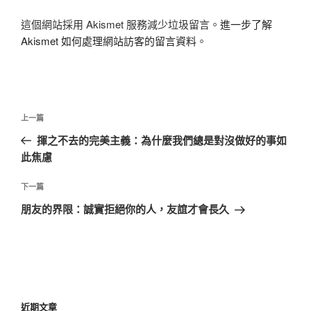
這個網站採用 Akismet 服務減少垃圾留言。
進一步了解
Akismet 如何處理網站訪客的留言資料
。
文
上
上一篇
章
一
揮之不去的完美主義：為什麼我們總是對沒做好的事如
導
篇
此焦慮
覽
文
章
下
下一篇
一
朋友的界限：誠實拒絕你的人，友誼才會長久
篇
文
章
近期文章