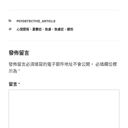
分
PSYDETECTIVE_ARTICLE
類
標
心理歷程
、
憂鬱症
、
焦慮
、
焦慮症
、
遲到
籤
發佈留言
發佈留言必須填寫的電子郵件地址不會公開。
必填欄位標
示為
*
留言
*