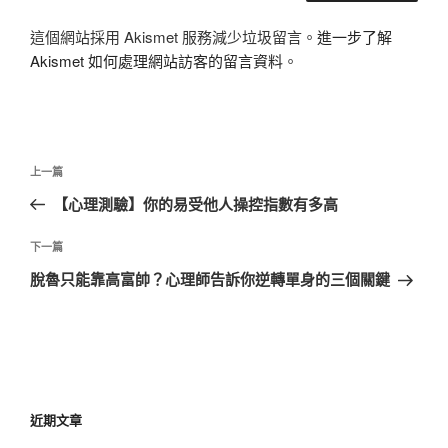
這個網站採用 Akismet 服務減少垃圾留言。
進一步了解
Akismet 如何處理網站訪客的留言資料
。
文
上
上一篇
章
一
【心理測驗】你的易受他人操控指數有多高
導
篇
覽
文
下
下一篇
章
一
脫魯只能靠高富帥？心理師告訴你逆轉單身的三個關鍵
篇
文
章
近期文章