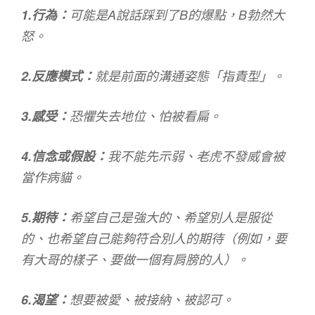
1.行為：
可能是A說話踩到了B的爆點，B勃然大
怒。
2.反應模式：
就是前面的溝通姿態「指責型」。
3.感受：
恐懼失去地位、怕被看扁。
4.信念或假設：
我不能先示弱、老虎不發威會被
當作病貓。
5.期待：
希望自己是強大的、希望別人是服從
的、也希望自己能夠符合別人的期待（例如，要
有大哥的樣子、要做一個有肩膀的人）。
6.渴望：
想要被愛、被接納、被認可。