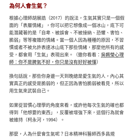
為何人會生氣？
根據心理師胡展誥（2017）的說法，生氣其實只是一個假
面的「表層情緒」，你可以把它想像成一個冰山，底下可
能潛藏著的是「自卑、被誤會、不被接納、恐懼、害怕、
脆弱」等等複雜的情緒。當一個人因為種種的原因，不習
慣或者不被允許表達冰山底下那些情緒，那麼他所有的感
受，都會用「生氣」表現出來。（邀你看看：
吳姵瑩心理
師：你不是脾氣不好，你只是沒有好好被懂
）
換句話說，那些你身邊一天到晚總是愛生氣的人，內心其
實真正的感受是脆弱的，但正因為害怕脆弱被看見，所以
用生氣來武裝自己。
如果從習慣心理學的角度來看，或許他每次生氣的確也都
得到「他想要的東西」，反覆被增強下來，這個行為就會
被維持（柯永河，1994）。
那麼，人為什麼會生氣呢？日本精神科醫師西多昌規