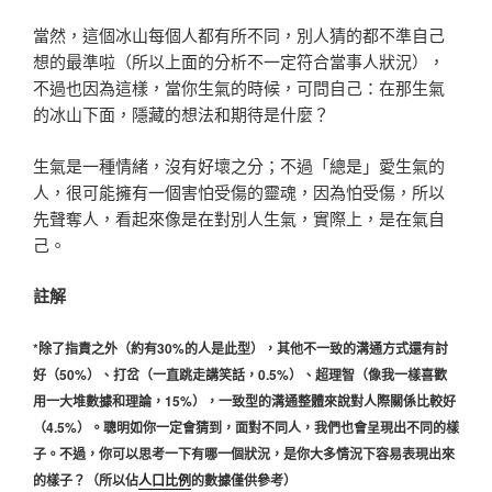
當然，這個冰山每個人都有所不同，別人猜的都不準自己
想的最準啦（所以上面的分析不一定符合當事人狀況），
不過也因為這樣，當你生氣的時候，可問自己：在那生氣
的冰山下面，隱藏的想法和期待是什麼？
生氣是一種情緒，沒有好壞之分；不過「總是」愛生氣的
人，很可能擁有一個害怕受傷的靈魂，因為怕受傷，所以
先聲奪人，看起來像是在對別人生氣，實際上，是在氣自
己。
註解
*除了指責之外（約有30%的人是此型），其他不一致的溝通方式還有討
好（50%）、打岔（一直跳走講笑話，0.5%）、超理智（像我一樣喜歡
用一大堆數據和理論，15%），一致型的溝通整體來說對人際關係比較好
（4.5%）。聰明如你一定會猜到，面對不同人，我們也會呈現出不同的樣
子。不過，你可以思考一下有哪一個狀況，是你大多情況下容易表現出來
的樣子？（所以佔
人口比例
的數據僅供參考）