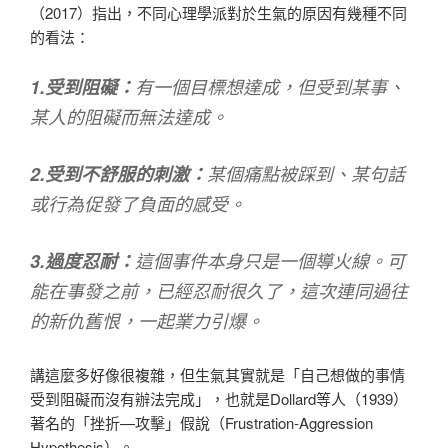
（2017）指出，不同心理學派對於生氣的原因有幾種不同
的看法：
1.受到阻礙：
有一個目標想達成，但受到某事、
某人的阻礙而無法達成。
2.受到不舒服的刺激：
某個痛點被踩到、某句話
或行為促發了負面的感受。
3.過度忍耐：
這個事件本身只是一個導火線。可
能在事發之前，已經忍耐很久了，這次連同過往
的新仇舊恨，一起業力引爆。
講這麼多好像很複雜，但生氣其實就是「自己想做的事情
受到阻礙而沒有辦法完成」，也就是Dollard等人（1939）
著名的「挫折—攻擊」假說（Frustration-Aggression
Hypothesis）。