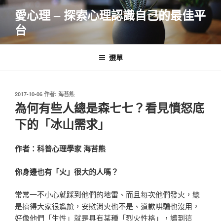
跳
愛心理 – 探索心理認識自己的最佳平
至
台
主
要
內
選單
容
發
2017-10-06
作者:
海苔熊
佈
為何有些人總是森七七？看見憤怒底
於
下的「冰山需求」
作者：科普心理學家 海苔熊
你身邊也有「火」很大的人嗎？
常常一不小心就踩到他們的地雷、而且每次他們發火，總
是搞得大家很尷尬，安慰消火也不是、道歉哄騙也沒用，
好像他們「生性」就是具有某種「烈火性格」，讀到這