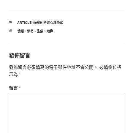
分
ARTICLE-海苔熊 科普心理學家
類
標
情緒
、
憤怒
、
生氣
、
道歉
籤
發佈留言
發佈留言必須填寫的電子郵件地址不會公開。
必填欄位標
示為
*
留言
*