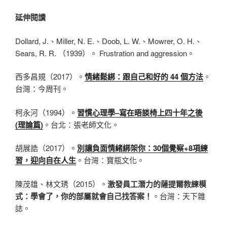
延伸閱讀
Dollard, J.、Miller, N. E.、Doob, L. W.、Mowrer, O. H.、
Sears, R. R. （1939）。 Frustration and aggression。
西多昌規（2017）。
情緒鬆綁：跟自己和好的 44
個方法
。
台灣：今周刊。
柯永河（1994）。
習慣心理學–
寫在晤談椅上四十年之後
(
理論篇)
。台北：張老師文化。
胡展誥（2017）。
別讓負面情緒綁架你：30
個覺察+8
項練
習，迎向自在人生
。台灣：寶瓶文化。
陳茂雄、林文琇（2015）。
激發員工潛力的薩提爾教練模
式：學會了，你的部屬就會自己找答案！
。台灣：天下雜
誌。