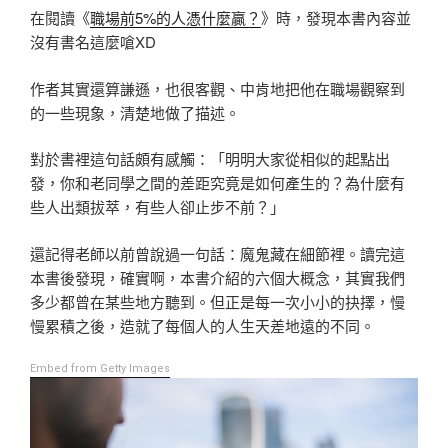
在閱讀《
職場前5%的人憑什麼贏？
》時，發現本書內容並
沒有書名這麼嗆XD
作者其實還算謙遜，也很客觀、中肯地把他在職場觀察到
的一些現象，清楚地做了描述。
對於書裡這句話頗有感觸：「明明大家從相似的起點出
發，你和老同學之間的差距究竟是如何產生的？為什麼有
些人出類拔萃，有些人卻止步不前？」
還記得老師以前曾說過一句話：魔鬼藏在細節裡。讀完這
本書後發現，確實啊，本書介紹的六個大概念，其實我們
多少都曾在某些地方聽到。但正是每一次小小的抉擇，慢
慢累積之後，造就了每個人的人生天差地遠的不同。
Embed from Getty Images