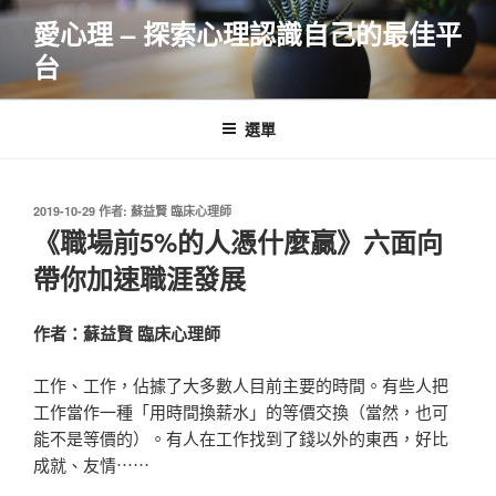
跳
愛心理 – 探索心理認識自己的最佳平
至
台
主
要
內
選單
容
發
2019-10-29
作者:
蘇益賢 臨床心理師
佈
《職場前5%的人憑什麼贏》六面向
於
帶你加速職涯發展
作者：蘇益賢 臨床心理師
工作、工作，佔據了大多數人目前主要的時間。有些人把
工作當作一種「用時間換薪水」的等價交換（當然，也可
能不是等價的）。有人在工作找到了錢以外的東西，好比
成就、友情⋯⋯