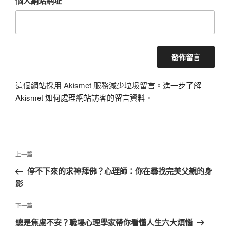
個人網站網址
這個網站採用 Akismet 服務減少垃圾留言。
進一步了解
Akismet 如何處理網站訪客的留言資料
。
文
上
上一篇
章
一
停不下來的求神拜佛？心理師：你在尋找完美父親的身
導
篇
影
覽
文
章
下
下一篇
一
總是焦慮不安？職場心理學家帶你看懂人生六大煩惱