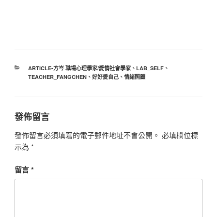
分
ARTICLE-方岑 職場心理學家/愛情社會學家
、
LAB_SELF
、
類
TEACHER_FANGCHEN
、
好好愛自己
、
情緒照顧
發佈留言
發佈留言必須填寫的電子郵件地址不會公開。
必填欄位標
示為
*
留言
*