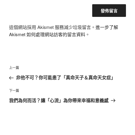
這個網站採用 Akismet 服務減少垃圾留言。
進一步了解
Akismet 如何處理網站訪客的留言資料
。
文
上
上一篇
章
一
非他不可？你可能患了「真命天子＆真命天女症」
導
篇
覽
文
下
下一篇
章
一
我們為何而活？讓「心流」為你帶來幸福和意義感
篇
文
章