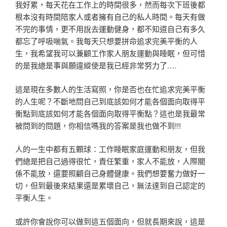
我好累，每天花在工作上的時間很多，然而每次下班後都
根本沒有時間陪家人
或者擁有自己的私人時間。
每天有做
不完的事情，更不用說去運動健身，都不知道自己有多久
都忘了呼吸喘氣。
我每天只想要拼命追求完美平衡的人
生，我希望我可以兼顧工作
家人
朋友
運動與睡眠，但可惜
的是我總是事與願違
縱使是我已經非常努力了
….
這是現在多數人的生活寫照，你是否也在忙追求
完美平衡
的人生
呢？
不斷地問自己到底該如何才能各個面向取得平
衡點
到底該如何才能各個面向取得平衡點？
這也是我最常
被問到的問題，你相信嗎
我的答案是
我也做不到
!!!
人的一生中都有五顆球：工作
睡眠
家庭
運動和朋友，但我
們總是把自己過得很忙，責任繁重，家人不能放，人際關
係不能放，還要照顧自己身體健康。
我們想要奮力做好一
切，但到最後來結果還是累壞自己，無法達到自己認定的
平衡人生。
或許你會說你可以做到這五個面向，但就長期來說，這是