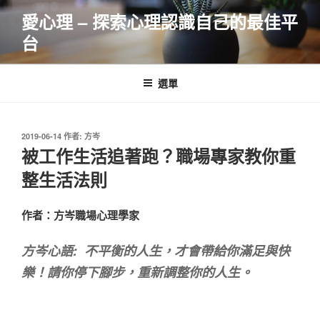
跳
愛心理 – 探索心理認識自己的最佳平
至
台
主
要
內
選單
容
發
2019-06-14
作者:
方岑
佈
被工作生活追著跑？職場專家教你重
於
整生活法則
作者：方岑職場心理學家
方岑心語
:
不平衡的人生，
才會帶給你滿足與快
樂！
請你停下腳步，重新調整你的人生。