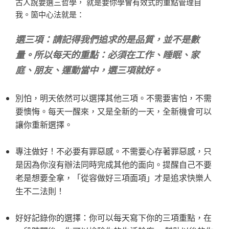
古人說要
選三
哲學，
就是要你學會有效式的重點管理自
我。
箇中心法就是：
選三項：請記得我們追求的是品質，並不是數
量。
所以每天的重點：
必須在工作、
睡眠、
家
庭、
朋友、
運動當中，選三項就好。
別怕，明天依然可以選擇其他三項。
不需要害怕，
不需
要懊悔。
每天一
醒來，又是全新的一天，全新機會可以
讓你重新選擇。
專注做好！
不必要有罪惡感。
不需要心存著罪惡感，只
是因為你沒有辦法同時完成其他的面向。
提醒自己不要
老是想要全拿，「從容做好三項面項」才是追求快樂人
生不二法則！
好好
記錄你的選擇：你可以每天寫下你的三項重點，在