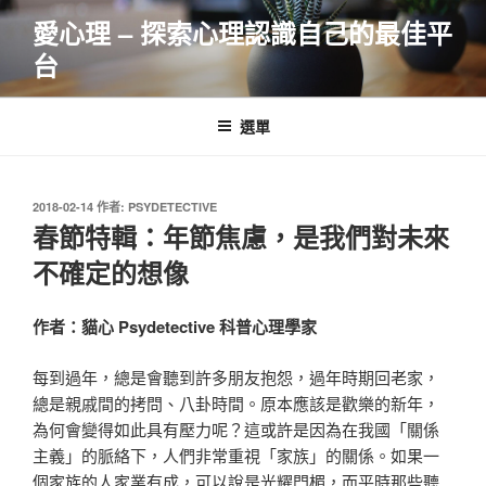
跳
愛心理 – 探索心理認識自己的最佳平
至
台
主
要
內
選單
容
發
2018-02-14
作者:
PSYDETECTIVE
佈
春節特輯：年節焦慮，是我們對未來
於
不確定的想像
作者：貓心 Psydetective 科普心理學家
每到過年，總是會聽到許多朋友抱怨，過年時期回老家，
總是親戚間的拷問、八卦時間。原本應該是歡樂的新年，
為何會變得如此具有壓力呢？這或許是因為在我國「關係
主義」的脈絡下，人們非常重視「家族」的關係。如果一
個家族的人家業有成，可以說是光耀門楣，而平時那些聽