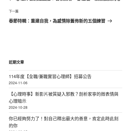
導
篇
覽
文
下
下一篇
章
一
春節特輯：重建自我，為感情除舊佈新的五個練習
篇
文
章
近期文章
114年度【全職/兼職實習心理師】招募公告
2024-11-06
【心理時事】新影片被質疑入邪教？剖析家寧的微表情與
心理暗示
2024-10-28
你已經夠努力了！對自己釋出最大的善意，肯定此時此刻
的你