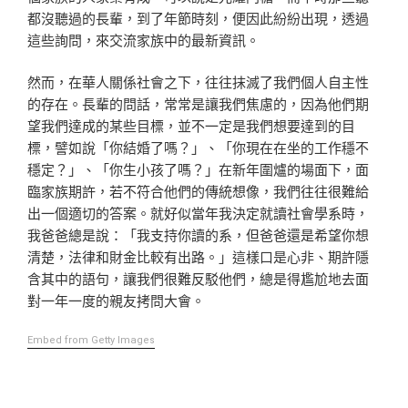
都沒聽過的長輩，到了年節時刻，便因此紛紛出現，透過
這些詢問，來交流家族中的最新資訊。
然而，在華人關係社會之下，往往抹滅了我們個人自主性
的存在。長輩的問話，常常是讓我們焦慮的，因為他們期
望我們達成的某些目標，並不一定是我們想要達到的目
標，譬如說「你結婚了嗎？」、「你現在在坐的工作穩不
穩定？」、「你生小孩了嗎？」在新年圍爐的場面下，面
臨家族期許，若不符合他們的傳統想像，我們往往很難給
出一個適切的答案。就好似當年我決定就讀社會學系時，
我爸爸總是說：「我支持你讀的系，但爸爸還是希望你想
清楚，法律和財金比較有出路。」這樣口是心非、期許隱
含其中的語句，讓我們很難反駁他們，總是得尷尬地去面
對一年一度的親友拷問大會。
Embed from Getty Images