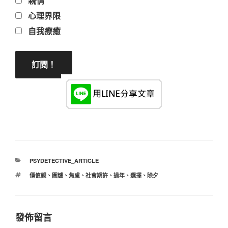
親情
心理界限
自我療癒
分
PSYDETECTIVE_ARTICLE
類
標
價值觀
、
圍爐
、
焦慮
、
社會期許
、
過年
、
選擇
、
除夕
籤
發佈留言