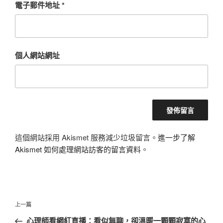
電子郵件地址
*
個人網站網址
這個網站採用 Akismet 服務減少垃圾留言。
進一步了解
Akismet 如何處理網站訪客的留言資料
。
文
上
上一篇
章
一
心理師看網紅直播：看似無聊，卻溫暖一顆顆寂寞的心