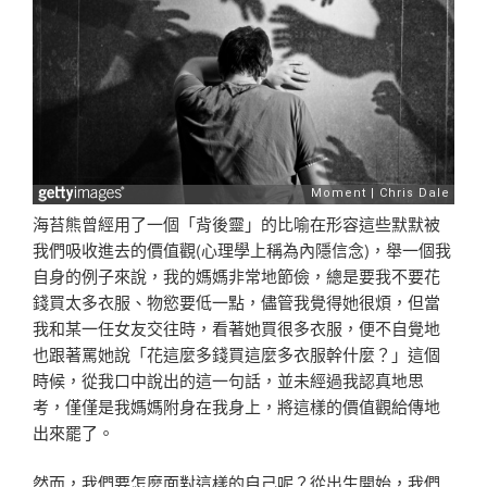
海苔熊曾經用了一個「背後靈」的比喻在形容這些默默被
我們吸收進去的價值觀(心理學上稱為內隱信念)，舉一個我
自身的例子來說，我的媽媽非常地節儉，總是要我不要花
錢買太多衣服、物慾要低一點，儘管我覺得她很煩，但當
我和某一任女友交往時，看著她買很多衣服，便不自覺地
也跟著罵她說「花這麼多錢買這麼多衣服幹什麼？」這個
時候，從我口中說出的這一句話，並未經過我認真地思
考，僅僅是我媽媽附身在我身上，將這樣的價值觀給傳地
出來罷了。
然而，我們要怎麼面對這樣的自己呢？從出生開始，我們