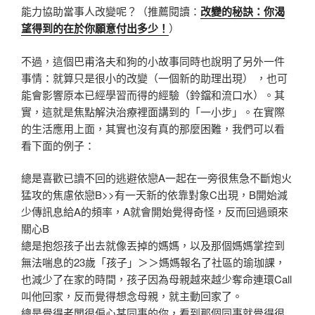
能力協助當事人改變呢？（推薦閱讀：
改變的秘訣：你渴
望得到的在於你願意付出多少！
）
不過，這個巴甫洛夫和狗的小故事同時也說明了另外一件
事情：就算只是很小的改變（一個新的助理出現） ，也可
能會影響原本已經學習而得的經驗（鈴鐺和流口水）。其
實，這就是焦點解決治療裡面講到的「一小步」。在實際
的生活應用上面，其實也沒有真的那麼困難，我們可以看
看下面的例子：
總是喜歡已讀不回的逃避依戀A一起在一旁很焦急不斷炮火
猛攻的焦慮依戀B>>有一天新的依靠對象C出現，B開始減
少傳訊息給A的頻率，A就會開始覺得奇怪，反而回過頭來
關心B
總是抱怨孩子出去就像丟掉的媽媽，以及那個媽媽掌控到
無法喘息的23歲「孩子」＞＞媽媽報名了社區的瑜珈課，
也減少了在家的時間，孩子因為母親越來越少奪命連環Call
叫他回家，反而覺得想念母親，就主動回家了。
總是覺得老闆很偏心某同事的你，看到那個同事就覺得很