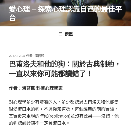
跳
愛心理 – 探索心理認識自己的最佳平
至
台
主
要
內
選單
容
發
2017-12-05
作者:
海苔熊
佈
巴甫洛夫和他的狗：關於古典制約，
於
一直以來你可能都讀錯了！
作者：海苔熊 科普心理學家
對心理學多少有涉獵的人，多少都聽過巴甫洛夫和他那隻
很愛流口水的狗，不過你知道嗎，這個經典的制約實驗，
其實後來重現的時候(replication)並沒有效果——沒錯，他
的狗聽到鈴鐺不一定會流口水。