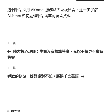
這個網站採用 Akismet 服務減少垃圾留言。
進一步了解
Akismet 如何處理網站訪客的留言資料
。
文
上
上一篇
章
一
陳志恆心理師：生命沒有標準答案，光說不練更不會有
導
篇
答案
覽
文
章
下
下一篇
一
道歉的秘訣：好好說對不起，勝過千言萬語
篇
文
章
近期文章