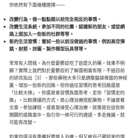
你依然有下面幾種選擇——
改變行為，做一點點跟以前完全相反的事情。
改變生活系統，參加不同的社團，認識新的朋友，或從網
路上面加入一些新的社群等等。
新的生活習慣：嘗試一些以前沒做過的事情，例如高空彈
跳、射箭、拼圖、製作模型玩具等等。
常常有人問我，為什麼憂鬱症吃了這麼久的藥，效果不明
顯？實際上我們對於憂鬱症的了解還相當有限，不過目前
的研究指出［3］，那些藥物大多只是調整腦袋裡面的神經
叢、增加一些新的回路，但你過往習慣的思考回路還是
「比較大條」，你還是會習慣負面思考、走你「習慣走的
路」。比較建議的方式，是心理治療搭配藥物，不論是看
文章、參加課程、或者是接受心理治療，就像是在這些新
開闢的道路當中，指引你一條可行的通道，多走幾遍，就
可能有改變。
如果你還沒有準備好要進入治療，但又被自己藏起來的情