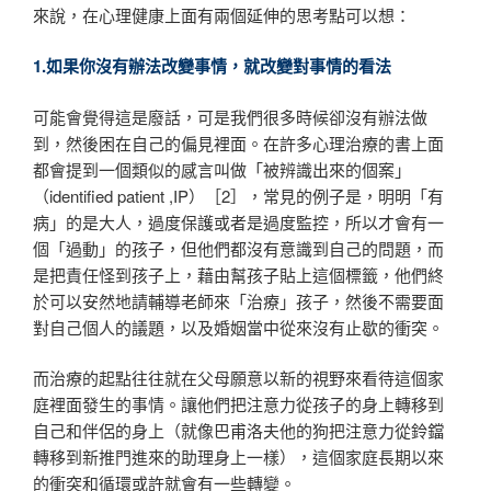
來說，在心理健康上面有兩個延伸的思考點可以想：
1.如果你沒有辦法改變事情，就改變對事情的看法
可能會覺得這是廢話，可是我們很多時候卻沒有辦法做
到，然後困在自己的偏見裡面。在許多心理治療的書上面
都會提到一個類似的感言叫做「被辨識出來的個案」
（identified patient ,IP）［2］，常見的例子是，明明「有
病」的是大人，過度保護或者是過度監控，所以才會有一
個「過動」的孩子，但他們都沒有意識到自己的問題，而
是把責任怪到孩子上，藉由幫孩子貼上這個標籤，他們終
於可以安然地請輔導老師來「治療」孩子，然後不需要面
對自己個人的議題，以及婚姻當中從來沒有止歇的衝突。
而治療的起點往往就在父母願意以新的視野來看待這個家
庭裡面發生的事情。讓他們把注意力從孩子的身上轉移到
自己和伴侶的身上（就像巴甫洛夫他的狗把注意力從鈴鐺
轉移到新推門進來的助理身上一樣），這個家庭長期以來
的衝突和循環或許就會有一些轉變。