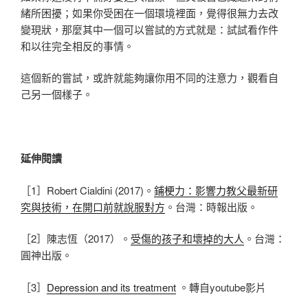
緒所困擾；如果你受困在一個環境裡面，覺得很無力去改
變現狀，那麼其中一個可以嘗試的方式就是：試試看作件
和以往完全相反的事情。
這個新的嘗試，或許就能夠讓你用不同的注意力，觀看自
己另一個樣子。
延伸閱讀
［1］Robert Cialdini (2017)。
鋪梗力：影響力教父最新研
究與技術，在開口前就說服對方
。台灣：時報出版。
［2］陳志恆（2017）。
受傷的孩子和壞掉的大人
。台灣：
圓神出版。
［3］
Depression and its treatment
。轉自youtube影片