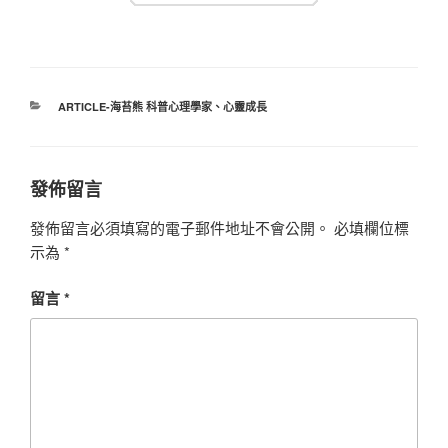
分
ARTICLE-海苔熊 科普心理學家
、
心靈成長
類
發佈留言
發佈留言必須填寫的電子郵件地址不會公開。
必填欄位標
示為
*
留言
*