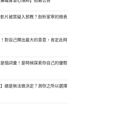
職/兼職實習心理師】招募公告
新影片被質疑入邪教？剖析家寧的微表
了！對自己釋出最大的善意，肯定此時
只是個詞彙！是時候探索你自己的優勢
驗】總是無法做決定？測你之所以選擇