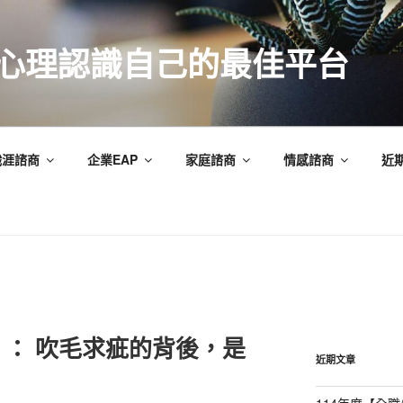
索心理認識自己的最佳平台
職涯諮商
企業EAP
家庭諮商
情感諮商
近
： 吹毛求疵的背後，是
近期文章