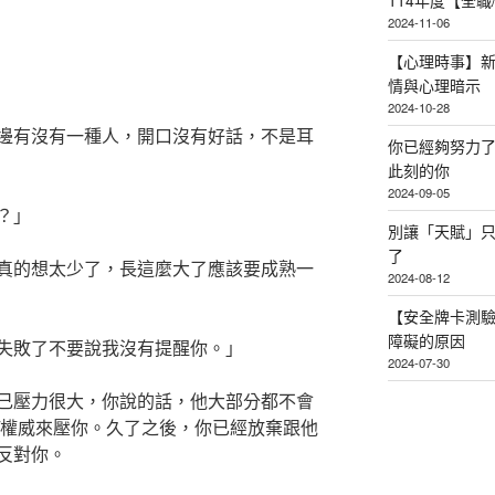
114年度【全
2024-11-06
【心理時事】
情與心理暗示
2024-10-28
邊有沒有一種人，開口沒有好話，不是耳
你已經夠努力
此刻的你
2024-09-05
？」
別讓「天賦」
了
真的想太少了，長這麼大了應該要成熟一
2024-08-12
【安全牌卡測
障礙的原因
失敗了不要說我沒有提醒你。」
2024-07-30
己壓力很大，你說的話，他大部分都不會
/權威來壓你。久了之後，你已經放棄跟他
反對你。