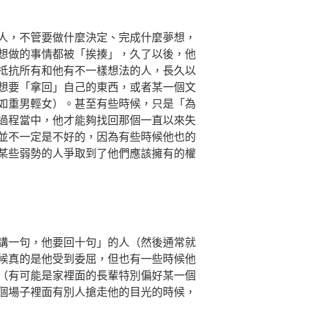
人，不管要做什麼決定、完成什麼夢想，
想做的事情都被「挨揍」，久了以後，他
抵抗所有和他有不一樣想法的人，長久以
想要「拿回」自己的東西，或者某一個文
如重男輕女）。甚至有些時候，只是「為
過程當中，他才能夠找回那個一直以來失
並不一定是不好的，因為有些時候他也的
某些弱勢的人爭取到了他們應該擁有的權
講一句，他要回十句」的人（然後通常就
候真的是他受到委屈，但也有一些時候他
（有可能是家裡面的長輩特別偏好某一個
個場子裡面有別人搶走他的目光的時候，