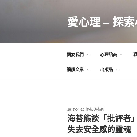
跳
至
愛心理 – 探
主
要
內
容
關於我們
心理諮商
讀讀文章
出版品
發
2017-04-20
作者:
海苔熊
佈
海苔熊談「批評者」
於
失去安全感的靈魂