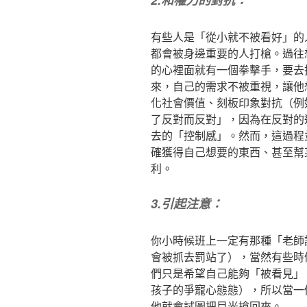
2.
和權力的對抗：
有些人是「從小就不被看好」的
都會被身邊重要的人打槍。過往
的心裡面就有一個拳擊手，要去
來，自己的需求不被重視，讓他
化社會價值、刻板印象對抗（例
了反對而反對」，因為在反對的
去的「控制感」。然而，這過程
確獲得自己想要的東西、甚至幫
利。
3.
引起注意：
你小時候班上一定有那種「老師
會被抓去罰站了），當然有些時
們只是希望自己能夠「被看見」
孩子的爭寵心態態），所以當一
他就會試圖把目光搶回來。