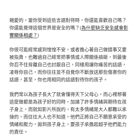
親愛的，當你受到這些言語對待時，你還能喜歡自己嗎？
你還能覺得這個世界是安全的嗎？(
為什麼缺乏安全感會影
響關係相處？
)
你很可能經常感到惶惶不安，或者擔心著自己做錯事又要
被指責，也難過自己經常把事情或人際關係搞砸，到最後
你忍不住背離自己也討厭自己，同樣用讓你痛苦的話語，
凌辱你自己，而你往往並不自覺你不斷放送那些傷害你的
話語，甚至，你也用相同的話語對待你的孩子。
我們常以為孩子長大了就會懂得天下父母心，而心裡想著
這麼做都是為孩子好的同時，加諸了許多情緒與期待在孩
子身上，而就如影片所說的，有太多情緒是大人都難以承
接的，而往往大人也不知道，他們正將自己不願意承受的
情緒和壓力，拋到孩子身上，要孩子承擔起超乎他們能力
的責任。