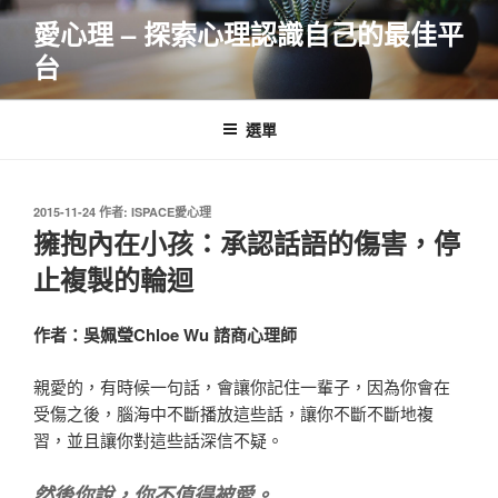
跳
愛心理 – 探索心理認識自己的最佳平
至
台
主
要
內
選單
容
發
2015-11-24
作者:
ISPACE愛心理
佈
擁抱內在小孩：承認話語的傷害，停
於
止複製的輪迴
作者：吳姵瑩Chloe Wu 諮商心理師
親愛的，有時候一句話，會讓你記住一輩子，因為你會在
受傷之後，腦海中不斷播放這些話，讓你不斷不斷地複
習，並且讓你對這些話深信不疑。
然後你說，你不值得被愛。