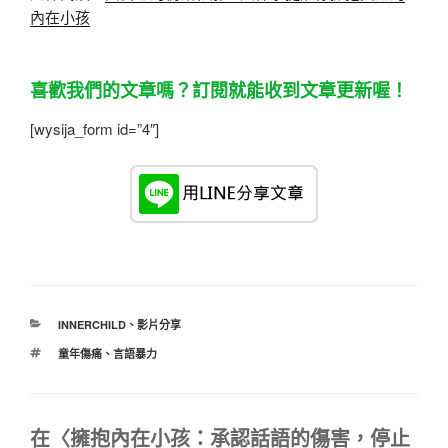
內在小孩
喜歡我們的文章嗎？訂閱就能收到文章更新喔！
[wysija_form id=”4″]
分
INNERCHILD
、
影片分享
類
標
童年傷痛
、
言語暴力
籤
在〈擁抱內在小孩：承認話語的傷害，停止