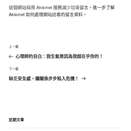
這個網站採用 Akismet 服務減少垃圾留言。
進一步了解
Akismet 如何處理網站訪客的留言資料
。
文
上
上一篇
章
一
心理師的自白：我生氣是因為我超在乎你的！
導
篇
覽
文
下
下一篇
章
一
缺乏安全感，讓關係步步陷入危機！
篇
文
章
近期文章