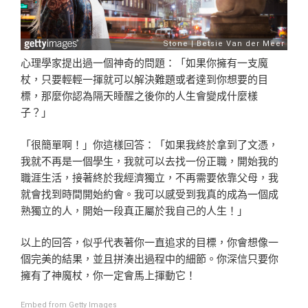
心理學家提出過一個神奇的問題：「如果你擁有一支魔
杖，
只要輕輕一揮就可以解決難題或者達到你想要的目
標，那麼
你認為隔天睡醒之後你的人生會變成什麼樣
子？」
「很簡單啊！」你這樣回答：「如果我終於拿到了文憑，
我
就不再是一個學生，我就可以去找一份正職，開始我的
職涯
生活，接著終於我經濟獨立，不再需要依靠父母，我
就會找
到時間開始約會。我可以感受到我真的成為一個成
熟獨立的
人，開始一段真正屬於我自己的人生！」
以上的回答，似乎代表著你一直追求的目標，你會想像一
個
完美的結果，並且拼湊出過程中的細節。你深信只要你
擁有
了神魔杖，你一定會馬上揮動它！
Embed from Getty Images