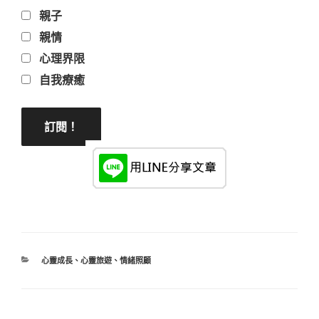
親子
親情
心理界限
自我療癒
分
心靈成長
、
心靈旅遊
、
情緒照顧
類