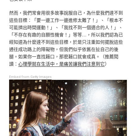
然而，我們常會用很多故事說服自己，為什麼我們達不到
這
些目標：「要一邊工作一邊進修太難了！」、「根本不
可能
擠出時間運動！」、「我找不到一個適合的人！」、
「不存
在有趣的自願性機會！」等等…，所以我們認為已
經知
道為什麼達不到這些目標，於是只注重如何擺脫這些
通往成
功路上的障礙物，但我們似乎依舊在扯自己的後
腿。如果你
一直找藉口，那麽藉口就會成真。（推薦閱
讀：
心理學就在生活中，是痛苦讓我們注意到它
）
Embed from Getty Images