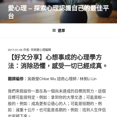
跳
愛心理 – 探索心理認識自己的最佳平
至
台
主
要
內
選單
容
發
2017-01-06
作者:
林俐愛心理編輯
佈
【好文分享】心想事成的心理學方
於
法：消除恐懼，感受一切已經成真。
翻譯編修：
吳姵瑩Chloe Wu 諮商心理師 / 林俐Li Lin
我們來假設你一直在為一個尚未達成的目標而努力，這個
目
標可能很特定，例如：拿到你的大學文憑；可能是較一
般的
，例如：成為更有公德心的人；可能是短期的，例
如：減重
十公斤，也可能是長期的，例如：找到人生伴侶
也安頓下來
。