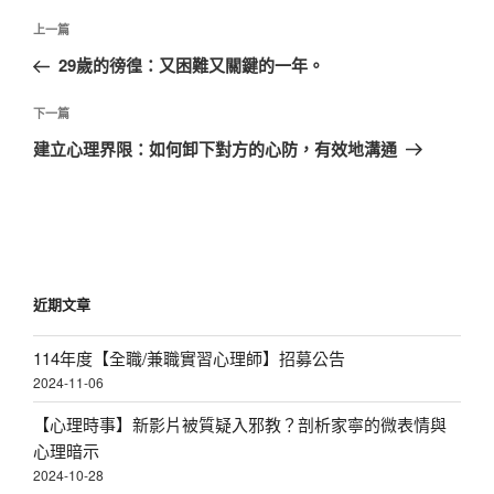
文
上
上一篇
章
一
29歲的徬徨：又困難又關鍵的一年。
導
篇
覽
文
下
下一篇
章
一
建立心理界限：如何卸下對方的心防，有效地溝通
篇
文
章
近期文章
114年度【全職/兼職實習心理師】招募公告
2024-11-06
【心理時事】新影片被質疑入邪教？剖析家寧的微表情與
心理暗示
2024-10-28