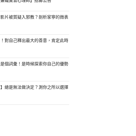
職/兼職實習心理師】招募公告
新影片被質疑入邪教？剖析家寧的微表
了！對自己釋出最大的善意，肯定此時
只是個詞彙！是時候探索你自己的優勢
驗】總是無法做決定？測你之所以選擇