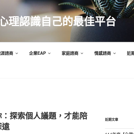
索心理認識自己的最佳平台
職涯諮商
企業EAP
家庭諮商
情感諮商
近
你：探索個人議題，才能陪
近期文章
深遠