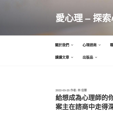
跳
至
愛心理 – 探
主
要
內
容
關於我們
心理諮商
讀讀文章
出版品
發
2022-03-25
作者:
林 佳慧
佈
給想成為心理師的
於
案主在諮商中走得