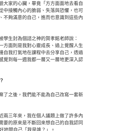
驗大家的心臟，畢竟「方方面面地去看自
從中接觸內心的脆弱、失落與恐懼，也可
、不夠滿意的自己，進而也意識到這些內
被學生封為個諮之神的賀孝銘老師說：
一方面則是我對心靈成長、過上覺醒人生
邊自我打氣地在課程中去分享自己，透過
感覺到每一週我都一層又一層地更深入認
？
察了之後，我們能不能為自己改寫一套新
近兩三年來，我在個人議題上做了許多內
需要的原來是不斷回來想自己的自我認同
是真的好好地問自己「我是誰？」。