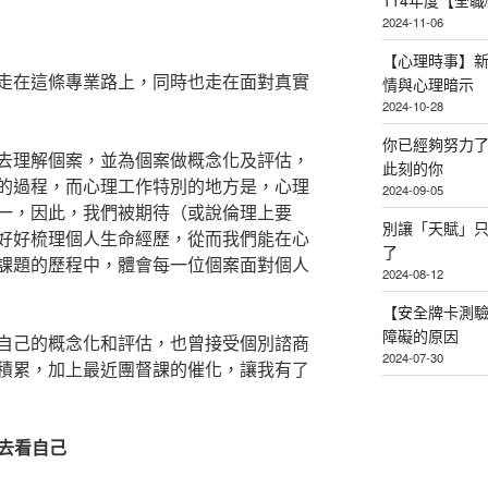
114年度【全
2024-11-06
【心理時事】
走在這條專業路上，同時也走在面對真實
情與心理暗示
2024-10-28
你已經夠努力
去理解個案，並為個案做概念化及評估，
此刻的你
的過程，而心理工作特別的地方是，心理
2024-09-05
一，因此，我們被期待（或說倫理上要
別讓「天賦」
好好梳理個人生命經歷，從而我們能在心
了
課題的歷程中，體會每一位個案面對個人
2024-08-12
【安全牌卡測
障礙的原因
自己的概念化和評估，也曾接受個別諮商
2024-07-30
積累，加上最近團督課的催化，讓我有了
地去看自己