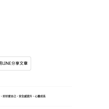
、
好好愛自己
、
安全感提升
、
心靈成長