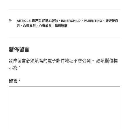
分
ARTICLE-蕭婷文 諮商心理師
、
INNERCHILD
、
PARENTING
、
好好愛自
類
己
、
心理界限
、
心靈成長
、
情緒照顧
發佈留言
發佈留言必須填寫的電子郵件地址不會公開。
必填欄位標
示為
*
留言
*