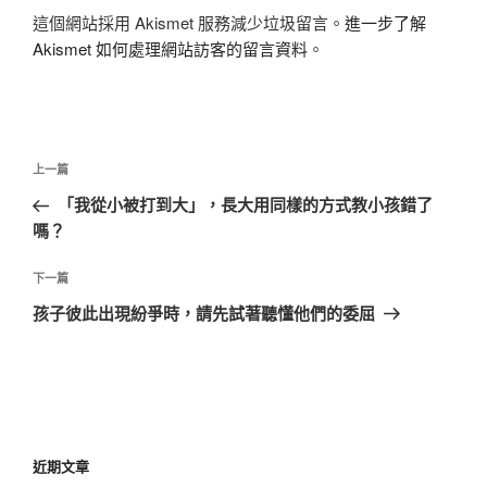
這個網站採用 Akismet 服務減少垃圾留言。
進一步了解
Akismet 如何處理網站訪客的留言資料
。
文
上
上一篇
章
一
「我從小被打到大」，長大用同樣的方式教小孩錯了
導
篇
嗎？
覽
文
章
下
下一篇
一
孩子彼此出現紛爭時，請先試著聽懂他們的委屈
篇
文
章
近期文章