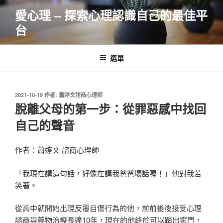
跳
愛心理 – 探索心理認識自己的最佳平
至
台
主
要
內
選單
容
發
2021-10-19
作者:
蕭婷文諮商心理師
佈
脫離父母的第一步：從罪惡感中找回
於
自己的聲音
作者：蕭婷文 諮商心理師
「我現在講這句話，好像在講我爸爸壞話喔！」他對我苦
笑著。
從高中就開始出現反覆自傷行為的他，前前後後接受心理
諮商與藥物治療長達10年，現在的他終於可以踏出家門，