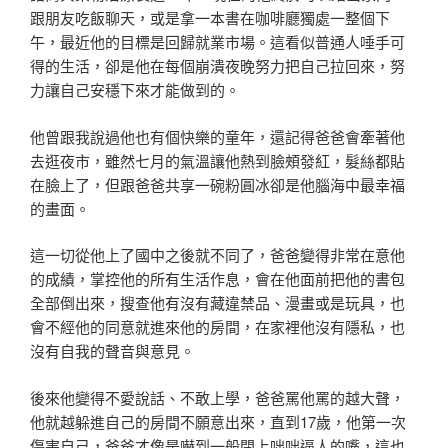
跟朋友吃飯聊天，或是拿一本書在咖啡廳獨處一整個下
午，最近他的目標是回歸就業市場。這看似普通人唾手可
得的生活，卻是他在每個崩潰夜晚努力把自己拉回來，努
力讓自己安穩下來才能做到的。
他曾跟我說過他也有個快樂的童年，還記得爸爸會牽著他
去逛夜市，雖然七月的氣溫讓他熱到臉頰發紅，髮絲都貼
在臉上了，但跟爸爸共享一碗粉圓冰卻是他腦海中最幸福
的畫面。
這一切從他上了國中之後就不同了，爸爸變得非常在意他
的成績，掌控他的所有生活作息，會在他面前把他的書包
全部倒出來，搜查他有沒有藏違禁品、漫畫或是玩具，也
會不經他的同意就進來他的房間，在家裡他沒有隱私，也
沒有自我的聲音與意見。
後來他變得不愛說話、不敢上學，爸爸罵他罵的越大聲，
他就越躲進自己的房間不願意出來，直到17歲，他第一次
傷害自己，爸爸才像是嚇到一般閉上咄咄逼人的嘴，這也