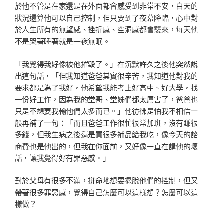
於他不管是在家還是在外面都會感受到非常不安，白天的
狀況還算他可以自己控制，但只要到了夜幕降臨，心中對
於人生所有的無望感、挫折感、空洞感都會襲來，每天他
不是哭著睡著就是一夜無眠。
「我覺得我好像被他摧毀了。」在沉默許久之後他突然說
出這句話，「但我知道爸爸其實很辛苦，我知道他對我的
要求都是為了我好，他希望我能考上好高中、好大學，找
一份好工作，因為我的堂哥、堂姊們都太厲害了，爸爸也
只是不想要我輸他們太多而已。」他彷彿是怕我不相信一
般再補了一句：「而且爸爸工作很忙很常加班，沒有賺很
多錢，但我生病之後還是買很多補品給我吃，像今天的諮
商費也是他出的，但我在你面前，又好像一直在講他的壞
話，讓我覺得好有罪惡感。」
對於父母有很多不滿，拼命地想要擺脫他們的控制，但又
帶著很多罪惡感，覺得自己怎麼可以這樣想？怎麼可以這
樣做？