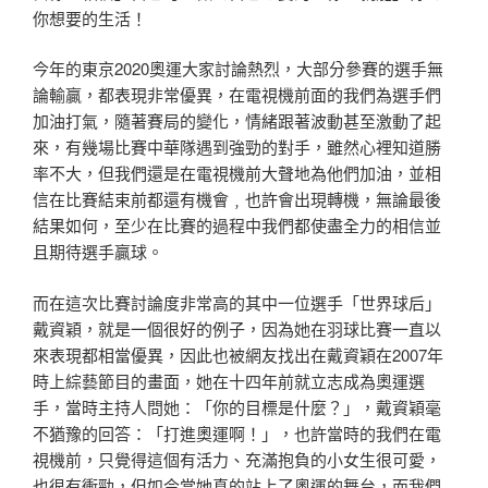
你想要的生活！
今年的東京2020奧運大家討論熱烈，大部分參賽的選手無
論輸贏，都表現非常優異，在電視機前面的我們為選手們
加油打氣，隨著賽局的變化，情緒跟著波動甚至激動了起
來，有幾場比賽中華隊遇到強勁的對手，雖然心裡知道勝
率不大，但我們還是在電視機前大聲地為他們加油，並相
信在比賽結束前都還有機會﹐也許會出現轉機，無論最後
結果如何，至少在比賽的過程中我們都使盡全力的相信並
且期待選手贏球。
而在這次比賽討論度非常高的其中一位選手「世界球后」
戴資穎，就是一個很好的例子，因為她在羽球比賽一直以
來表現都相當優異，因此也被網友找出在戴資穎在2007年
時上綜藝節目的畫面，她在十四年前就立志成為奧運選
手，當時主持人問她：「你的目標是什麼？」，戴資穎毫
不猶豫的回答：「打進奧運啊！」，也許當時的我們在電
視機前，只覺得這個有活力、充滿抱負的小女生很可愛，
也很有衝勁，但如今當她真的站上了奧運的舞台，而我們