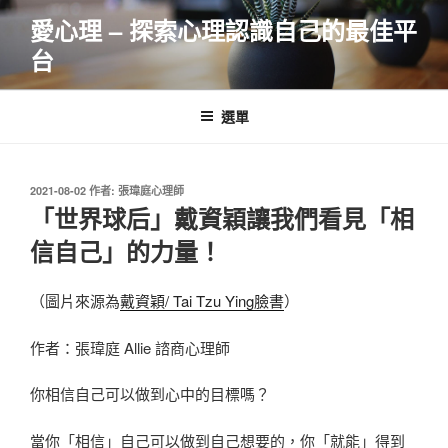
跳
愛心理 – 探索心理認識自己的最佳平
至
台
主
要
內
選單
容
發
2021-08-02
作者:
張瑋庭心理師
佈
「世界球后」戴資穎讓我們看見「相
於
信自己」的力量！
（圖片來源為
戴資穎/ Tai Tzu Ying臉書
）
作者：張瑋庭 Allie 諮商心理師
你相信自己可以做到心中的目標嗎？
當你「相信」自己可以做到自己想要的，你「就能」得到