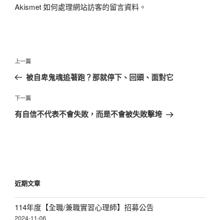
Akismet 如何處理網站訪客的留言資料
。
文
上
上一篇
章
一
被自卑鬼魂追著跑？那就停下、回頭、面對它
導
篇
覽
文
下
下一篇
章
一
有自信不代表不會失敗，而是不會被失敗擊垮
篇
文
章
近期文章
114年度【全職/兼職實習心理師】招募公告
2024-11-06