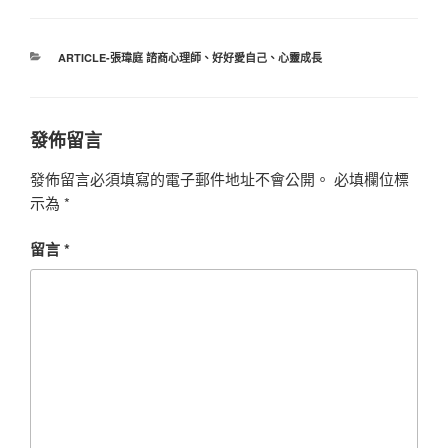
分
ARTICLE-張瑋庭 諮商心理師
、
好好愛自己
、
心靈成長
類
發佈留言
發佈留言必須填寫的電子郵件地址不會公開。
必填欄位標
示為
*
留言
*