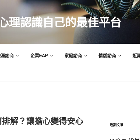
索心理認識自己的最佳平台
職涯諮商
企業EAP
家庭諮商
情感諮商
近
何排解？讓擔心變得安心
近期文章