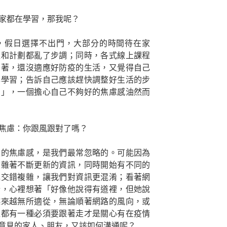
大家都在學習，那我呢？
，假日選擇不出門，大部分的時間待在家
程和計劃都亂了步調；同時，各式線上課程
懸著，還沒適應好防疫的生活，又覺得自己
與學習；告訴自己應該趕快調整好生活的步
？」，一個擔心自己不夠好的焦慮感油然而
動焦慮：你跟風跟對了嗎？
生的焦慮感，是我們最常忽略的。可能因為
夾雜著不斷更新的資訊，同時開始有不同的
遞交錯複雜，讓我們對資訊更混淆；看著網
析，心裡想著「好像他說得有道裡，但她說
越來越無所適從，無論順著網路的風向，或
裡都有一種必須要跟著走才是關心有在疫情
意見的家人、朋友，又該如何溝通呢？